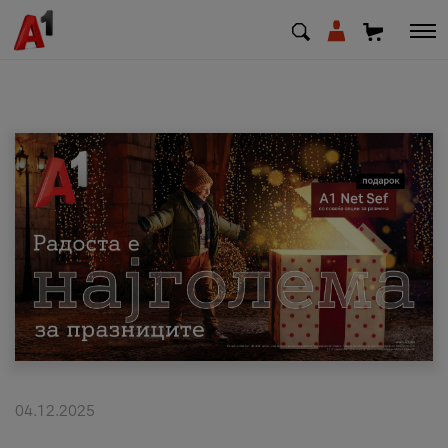
МК
EN
SQ
Приватни
Деловни
Поддршка
Надополни кредит
04.12.2025
Плати сметка