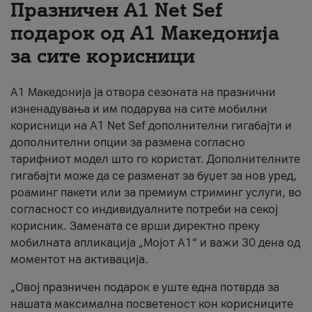
Празничен A1 Net Sеf
За нас
подарок од А1 Македонија
за сите корисници
#ПодобарОнлајн
А1 Македонија ја отвора сезоната на празнични
изненадувања и им подарува на сите мобилни
корисници на A1 Net Sef дополнителни гигабајти и
дополнителни опции за размена согласно
тарифниот модел што го користат. Дополнителните
гигабајти може да се разменат за буџет за нов уред,
роаминг пакети или за премиум стриминг услуги, во
согласност со индивидуалните потреби на секој
корисник. Замената се врши директно преку
мобилната апликација „Мојот А1“ и важи 30 дена од
моментот на активација.
„Овој празничен подарок е уште една потврда за
нашата максимална посветеност кон корисниците