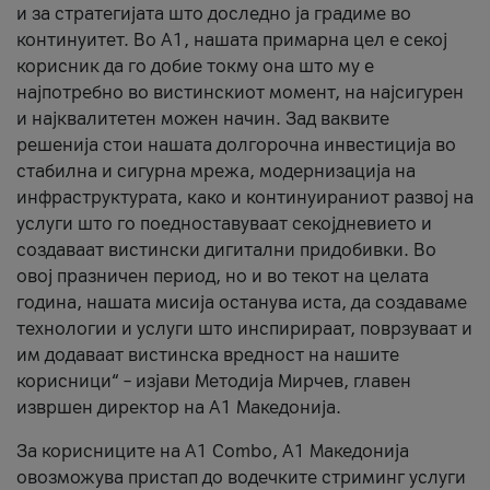
и за стратегијата што доследно ја градиме во
континуитет. Во А1, нашата примарна цел е секој
корисник да го добие токму она што му е
најпотребно во вистинскиот момент, на најсигурен
и најквалитетен можен начин. Зад ваквите
решенија стои нашата долгорочна инвестиција во
стабилна и сигурна мрежа, модернизација на
инфраструктурата, како и континуираниот развој на
услуги што го поедноставуваат секојдневието и
создаваат вистински дигитални придобивки. Во
овој празничен период, но и во текот на целата
година, нашата мисија останува иста, да создаваме
технологии и услуги што инспирираат, поврзуваат и
им додаваат вистинска вредност на нашите
корисници“ – изјави Методија Мирчев, главен
извршен директор на А1 Македонија.
За корисниците на A1 Combo, А1 Македонија
овозможува пристап до водечките стриминг услуги