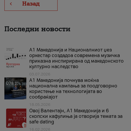
Назад
Последни новости
А1 Македонија и Националниот џез
оркестар создадоа современа музичка
приказна инспирирана од македонското
културно наследство
03.07.2026
A1 Македонија почнува моќна
национална кампања за поодговорно
користење на технологијата во
сообраќајот
18.05.2026
Овој Валентајн, A1 Македонија и 6
скопски кафулиња ја отворија темата за
safe dating
16.02.2026