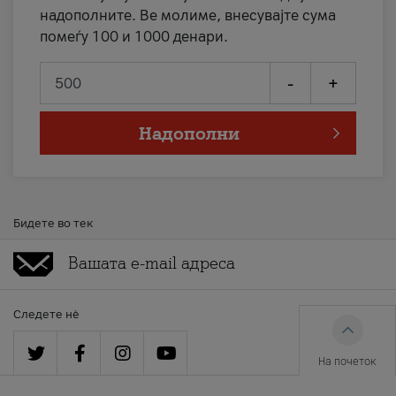
надополните. Ве молиме, внесувајте сума
помеѓу 100 и 1000 денари.
-
+
Надополни
Бидете во тек
Следете нè
На почеток