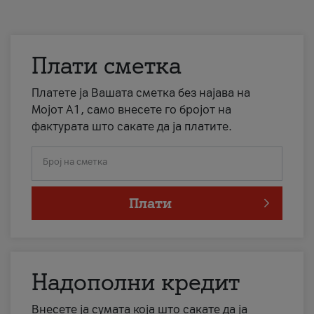
Плати сметка
Платете ја Вашата сметка без најава на
Мојот А1, само внесете го бројот на
фактурата што сакате да ја платите.
Број на сметка
Плати
Надополни кредит
Внесете ја сумата која што сакате да ја