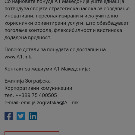
Со најновата понуда А1 Македонија уште еднаш ја
потврдува својата стратегиска насока за создавање
иновативни, персонализирани и исклучително
кориснички ориентирани услуги, што обезбедуваат
поголема контрола, флексибилност и вистинска
додадена вредност.
Повеќе детали за понудата се достапни на
www.А1.mk.
Контакт за медиуми А1 Македонија:
Емилија Зографска
Корпоративни комуникации
тел. ++389 75 400505
e-mail: emilija.zografska@A1.mk