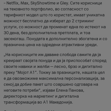
– Netflix, Max, SkyShowtime и Gley. Сите корисници
на тековното портфолио, во согласност со
тарифниот модел што го користат, имаат уникатна
можност бесплатно да изберат до 2 стриминг
услуги, со можност да променат една по истекот на
30 дена, без дополнителна претплата, и тоа
засекогаш. Понудата е дополнително збогатена и со
празнична цена на одредени атрактивни уреди.
„На корисниците им даваме слобода самите да ја
креираат својата понуда и да ја приспособат според
своите навики и желби — лесно, брзо и дигитално
преку “Мојот А1”. Токму за празниците, нашата цел
е да овозможиме максимална персонализација, за
секој да добие пакет што совршено одговара на
неговите потреби“, изјави Елена Панова,
директорка на маркетинг и дигитална
трансформација во А1 Македонија.