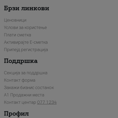
Брзи линкови
Ценовници
Услови за користење
Плати сметка
Активирајте Е-сметка
Припејд регистрација
Поддршка
Секција за поддршка
Контакт форма
Закажи бизнис состанок
A1 Продажни места
Контакт центар
077 1234
Профил