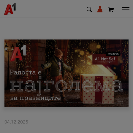
МК
EN
SQ
Приватни
Деловни
Поддршка
Надополни кредит
04.12.2025
Плати сметка