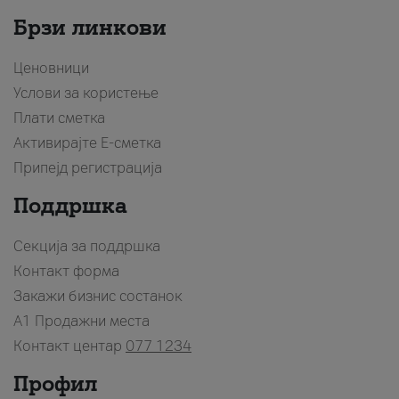
Брзи линкови
Ценовници
Услови за користење
Плати сметка
Активирајте Е-сметка
Припејд регистрација
Поддршка
Секција за поддршка
Контакт форма
Закажи бизнис состанок
A1 Продажни места
Контакт центар
077 1234
Профил