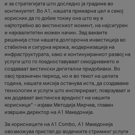
и за стратегијата што доследно ја градиме во
континуитет. Во А1, нашата примарна цел е секој
корисник да го добие токму она што му е
најпотребно во вистинскиот момент, на најсигурен
и најквалитетен можен начин. Зад ваквите
решенија стои нашата долгорочна инвестиција во
стабилна и сигурна мрежа, модернизација на
инфраструктурата, како и континуираниот развој на
услуги што го поедноставуваат секојдневието и
создаваат вистински дигитални придобивки. Во
овој празничен период, но и во текот на целата
година, нашата мисија останува иста, да создаваме
технологии и услуги што инспирираат, поврзуваат и
им додаваат вистинска вредност на нашите
корисници“ – изјави Методија Мирчев, главен
извршен директор на А1 Македонија.
За корисниците на A1 Combo, А1 Македонија
овозможува пристап до водечките стриминг услуги