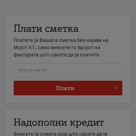
Плати сметка
Платете ја Вашата сметка без најава на
Мојот А1, само внесете го бројот на
фактурата што сакате да ја платите.
Број на сметка
Плати
Надополни кредит
Внесете ја сумата која што сакате да ја