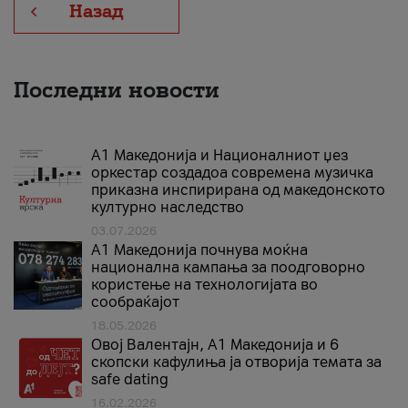
Назад
Последни новости
А1 Македонија и Националниот џез
оркестар создадоа современа музичка
приказна инспирирана од македонското
културно наследство
03.07.2026
A1 Македонија почнува моќна
национална кампања за поодговорно
користење на технологијата во
сообраќајот
18.05.2026
Овој Валентајн, A1 Македонија и 6
скопски кафулиња ја отворија темата за
safe dating
16.02.2026