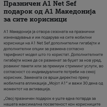
Празничен A1 Net Sеf
За нас
подарок од А1 Македонија
за сите корисници
#ПодобарОнлајн
А1 Македонија ја отвора сезоната на празнични
изненадувања и им подарува на сите мобилни
корисници на A1 Net Sef дополнителни гигабајти и
дополнителни опции за размена согласно
тарифниот модел што го користат. Дополнителните
гигабајти може да се разменат за буџет за нов уред,
роаминг пакети или за премиум стриминг услуги, во
согласност со индивидуалните потреби на секој
корисник. Замената се врши директно преку
мобилната апликација „Мојот А1“ и важи 30 дена од
моментот на активација.
„Овој празничен подарок е уште една потврда за
нашата максимална посветеност кон корисниците