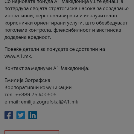
Со најновата понуда А1 Македонија уште еднаш ја
потврдува својата стратегиска насока за создавање
иновативни, персонализирани и исклучително
кориснички ориентирани услуги, што обезбедуваат
поголема контрола, флексибилност и вистинска
додадена вредност.
Повеќе детали за понудата се достапни на
www.А1.mk.
Контакт за медиуми А1 Македонија:
Емилија Зографска
Корпоративни комуникации
тел. ++389 75 400505
e-mail: emilija.zografska@A1.mk