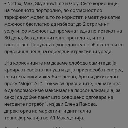
– Netflix, Max, SkyShowtime и Gley. Сите корисници
на тековното портфолио, во согласност со
тарифниот модел што го користат, имаат уникатна
можност бесплатно да изберат до 2 стриминг
услуги, со можност да променат една по истекот на
30 дена, без дополнителна претплата, и тоа
засекогаш. Понудата е дополнително збогатена и со
празнична цена на одредени атрактивни уреди.
„На корисниците им даваме слобода самите да ја
креираат својата понуда и да ја приспособат според
своите навики и желби — лесно, брзо и дигитално
преку “Мојот А1”. Токму за празниците, нашата цел
е да овозможиме максимална персонализација, за
секој да добие пакет што совршено одговара на
неговите потреби“, изјави Елена Панова,
директорка на маркетинг и дигитална
трансформација во А1 Македонија.