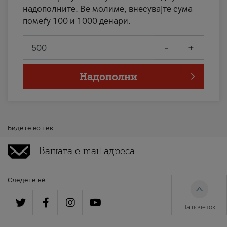
надополните. Ве молиме, внесувајте сума
помеѓу 100 и 1000 денари.
-
+
Надополни
Бидете во тек
Следете нè
На почеток