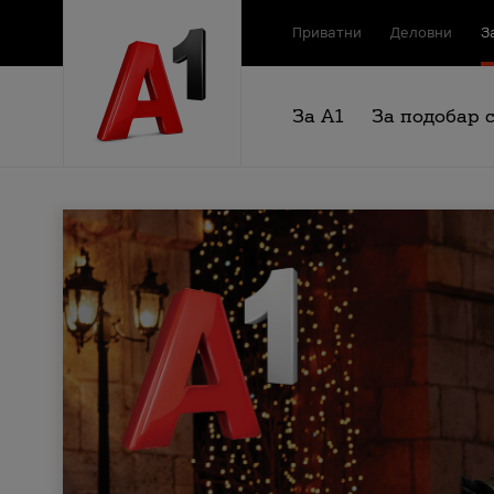
Приватни
Деловни
З
За А1
За подобар 