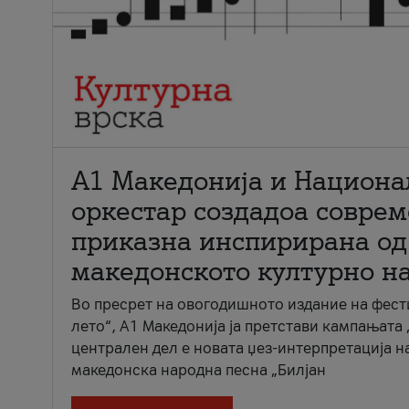
А1 Македонија и Национа
оркестар создадоа совре
приказна инспирирана од
македонското културно н
Во пресрет на овогодишното издание на фест
лето“, А1 Македонија ја претстави кампањата 
централен дел е новата џез-интерпретација н
македонска народна песна „Билјан