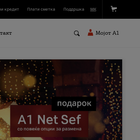
и кредит
Плати сметка
Поддршка
МК
такт
Мојот A1