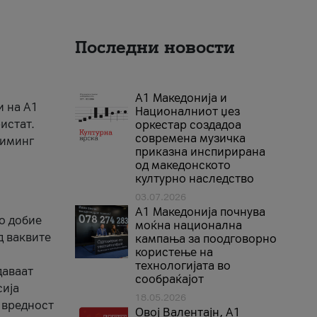
Последни новости
А1 Македонија и
и на A1
Националниот џез
истат.
оркестар создадоа
современа музичка
риминг
приказна инспирирана
од македонското
културно наследство
03.07.2026
A1 Македонија почнува
го добие
моќна национална
д ваквите
кампања за поодговорно
користење на
технологијата во
даваат
сообраќајот
сија
18.05.2026
 вредност
Овој Валентајн, A1