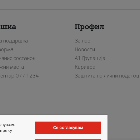
ршка
Профил
за поддршка
За нас
форма
Новости
изнис состанок
А1 Групација
жни места
Кариера
центар
077 1234
Заштита на лични податоц
зачуваме
Се согласувам
 преку