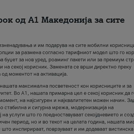
рок од А1 Македонија за сите
 изненадувања и им подарува на сите мобилни корисниц
 опции за размена согласно тарифниот модел што го кор
а буџет за нов уред, роаминг пакети или за премиум ст
и на секој корисник. Замената се врши директно преку
 од моментот на активација.
а нашата максимална посветеност кон корисниците и за
итет. Во А1, нашата примарна цел е секој корисник да 
момент, на најсигурен и најквалитетен можен начин. За
о стабилна и сигурна мрежа, модернизација на
 на услуги што го поедноставуваат секојдневието и соз
чен период, но и во текот на целата година, нашата ми
и што инспирираат, поврзуваат и им додаваат вистинска