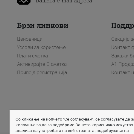
Брзи линкови
Подд
Ценовници
Секција 
Услови за користење
Контакт 
Плати сметка
Закажи б
Активирајте Е-сметка
A1 Прода
Припејд регистрација
Контакт 
Со кликање на копчето "Се согласувам", се согласувате да 
Member of
колачиња за да го подобриме Вашето корисничко искуство
анализа на употребата на веб-страната, подобрување на