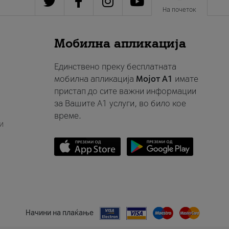
На почеток
Мобилна апликација
Единствено преку бесплатната
мобилна апликација
Мојот A1
имате
пристап до сите важни информации
за Вашите A1 услуги, во било кое
време.
и
Начини на плаќање