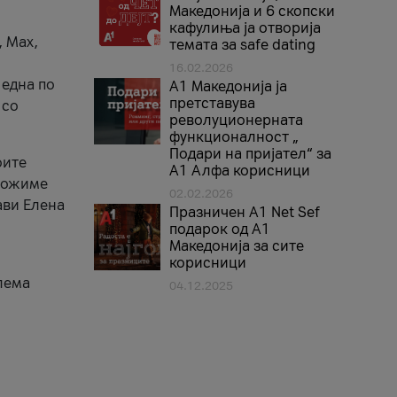
Македонија и 6 скопски
кафулиња ја отворија
, Max,
темата за safe dating
16.02.2026
 една по
А1 Македонија ја
претставува
 со
револуционерната
функционалност „
Подари на пријател“ за
оите
А1 Алфа корисници
зможиме
02.02.2026
ави Елена
Празничен A1 Net Sеf
подарок од А1
Македонија за сите
корисници
лема
04.12.2025