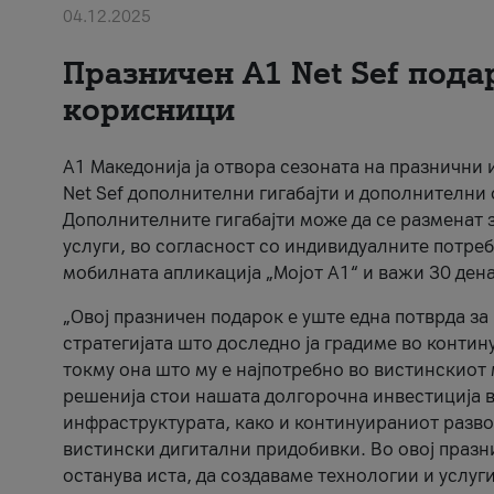
04.12.2025
Празничен A1 Net Sеf пода
корисници
А1 Македонија ја отвора сезоната на празнични
Net Sef дополнителни гигабајти и дополнителни
Дополнителните гигабајти може да се разменат з
услуги, во согласност со индивидуалните потреб
мобилната апликација „Мојот А1“ и важи 30 дена
„Овој празничен подарок е уште една потврда з
стратегијата што доследно ја градиме во контину
токму она што му е најпотребно во вистинскиот 
решенија стои нашата долгорочна инвестиција в
инфраструктурата, како и континуираниот развој
вистински дигитални придобивки. Во овој празни
останува иста, да создаваме технологии и услуг