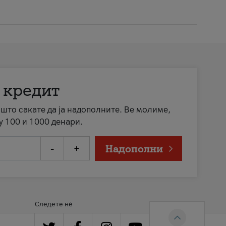
 кредит
а што сакате да ја надополните. Ве молиме,
у 100 и 1000 денари.
-
+
Надополни
Следете нè