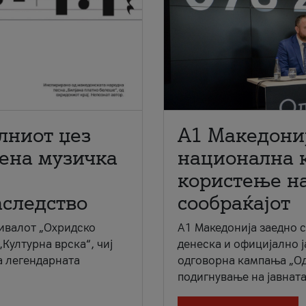
лниот џез
A1 Македони
мена музичка
национална 
користење на
аследство
сообраќајот
ивалот „Охридско
A1 Македонија заедно 
„Културна врска“, чиј
денеска и официјално 
а легендарната
одговорна кампања „Од
подигнување на јавната 