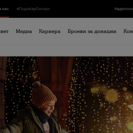
а нас
#ПодобарОнлајн
Надополн
свет
Медиа
Кариера
Броеви за донации
Кон