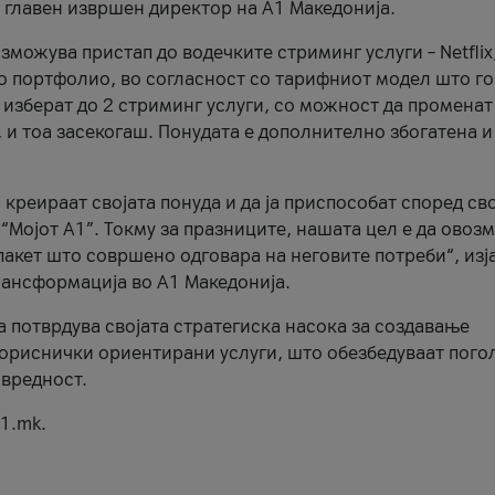
, главен извршен директор на А1 Македонија.
можува пристап до водечките стриминг услуги – Netflix
то портфолио, во согласност со тарифниот модел што го
изберат до 2 стриминг услуги, со можност да променат
, и тоа засекогаш. Понудата е дополнително збогатена и
 креираат својата понуда и да ја приспособат според св
 “Мојот А1”. Токму за празниците, нашата цел е да ово
пакет што совршено одговара на неговите потреби“, изј
рансформација во А1 Македонија.
а потврдува својата стратегиска насока за создавање
ориснички ориентирани услуги, што обезбедуваат пого
 вредност.
1.mk.