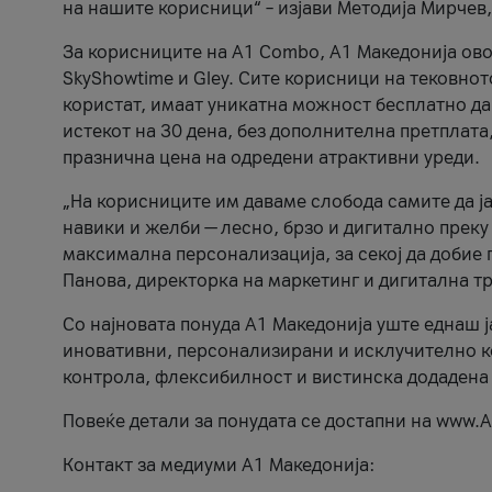
на нашите корисници“ – изјави Методија Мирчев
За корисниците на A1 Combo, А1 Македонија овоз
SkyShowtime и Gley. Сите корисници на тековно
користат, имаат уникатна можност бесплатно да 
истекот на 30 дена, без дополнителна претплата
празнична цена на одредени атрактивни уреди.
„На корисниците им даваме слобода самите да ја
навики и желби — лесно, брзо и дигитално преку
максимална персонализација, за секој да добие 
Панова, директорка на маркетинг и дигитална т
Со најновата понуда А1 Македонија уште еднаш ј
иновативни, персонализирани и исклучително к
контрола, флексибилност и вистинска додадена
Повеќе детали за понудата се достапни на www.А
Контакт за медиуми А1 Македонија: