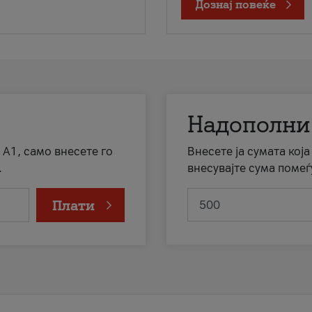
Дознај повеќе
Надополни
 А1, само внесете го
Внесете ја сумата кој
.
внесувајте сума помеѓ
Плати