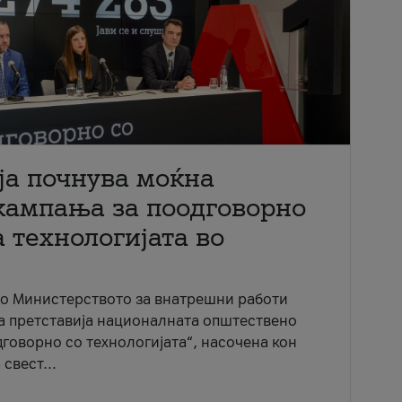
ја почнува моќна
кампања за поодговорно
 технологијата во
со Министерството за внатрешни работи
ја претставија националната општествено
говорно со технологијата“, насочена кон
свест...