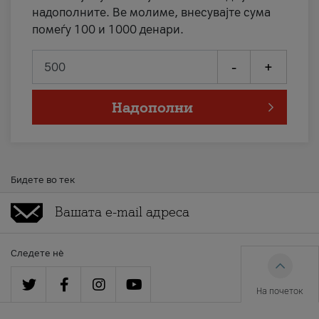
надополните. Ве молиме, внесувајте сума
помеѓу 100 и 1000 денари.
-
+
Надополни
Бидете во тек
Следете нè
На почеток