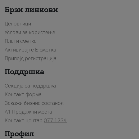
Брзи линкови
Ценовници
Услови за користење
Плати сметка
Активирајте Е-сметка
Припејд регистрација
Поддршка
Секција за поддршка
Контакт форма
Закажи бизнис состанок
A1 Продажни места
Контакт центар
077 1234
Профил