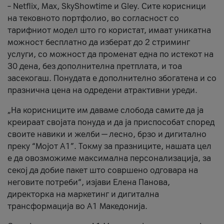
– Netflix, Max, SkyShowtime и Gley. Сите корисници
на тековното портфолио, во согласност со
тарифниот модел што го користат, имаат уникатна
можност бесплатно да изберат до 2 стриминг
услуги, со можност да променат една по истекот на
30 дена, без дополнителна претплата, и тоа
засекогаш. Понудата е дополнително збогатена и со
празнична цена на одредени атрактивни уреди.
„На корисниците им даваме слобода самите да ја
креираат својата понуда и да ја приспособат според
своите навики и желби — лесно, брзо и дигитално
преку “Мојот А1”. Токму за празниците, нашата цел
е да овозможиме максимална персонализација, за
секој да добие пакет што совршено одговара на
неговите потреби“, изјави Елена Панова,
директорка на маркетинг и дигитална
трансформација во А1 Македонија.