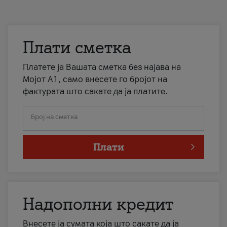
Плати сметка
Платете ја Вашата сметка без најава на
Мојот А1, само внесете го бројот на
фактурата што сакате да ја платите.
Број на сметка
Плати
Надополни кредит
Внесете ја сумата која што сакате да ја