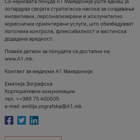
Со најновата понуда А1 Македонија уште еднаш ја
потврдува својата стратегиска насока за создавање
иновативни, персонализирани и исклучително
кориснички ориентирани услуги, што обезбедуваат
поголема контрола, флексибилност и вистинска
додадена вредност.
Повеќе детали за понудата се достапни на
www.А1.mk.
Контакт за медиуми А1 Македонија:
Емилија Зографска
Корпоративни комуникации
тел. ++389 75 400505
e-mail: emilija.zografska@A1.mk