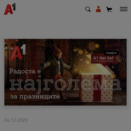
МК
EN
SQ
Приватни
Деловни
Поддршка
Надополни кредит
04.12.2025
Плати сметка