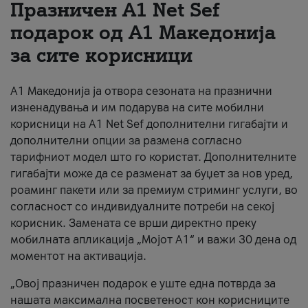
Празничен A1 Net Sеf
За нас
подарок од А1 Македонија
за сите корисници
#ПодобарОнлајн
А1 Македонија ја отвора сезоната на празнични
изненадувања и им подарува на сите мобилни
корисници на A1 Net Sef дополнителни гигабајти и
дополнителни опции за размена согласно
тарифниот модел што го користат. Дополнителните
гигабајти може да се разменат за буџет за нов уред,
роаминг пакети или за премиум стриминг услуги, во
согласност со индивидуалните потреби на секој
корисник. Замената се врши директно преку
мобилната апликација „Мојот А1“ и важи 30 дена од
моментот на активација.
„Овој празничен подарок е уште една потврда за
нашата максимална посветеност кон корисниците