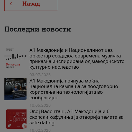
Назад
Последни новости
А1 Македонија и Националниот џез
оркестар создадоа современа музичка
приказна инспирирана од македонското
културно наследство
03.07.2026
A1 Македонија почнува моќна
национална кампања за поодговорно
користење на технологијата во
сообраќајот
18.05.2026
Овој Валентајн, A1 Македонија и 6
скопски кафулиња ја отворија темата за
safe dating
16.02.2026