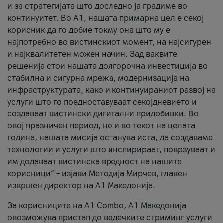
и за стратегијата што доследно ја градиме во
континуитет. Во А1, нашата примарна цел е секој
корисник да го добие токму она што му е
најпотребно во вистинскиот момент, на најсигурен
и најквалитетен можен начин. Зад ваквите
решенија стои нашата долгорочна инвестиција во
стабилна и сигурна мрежа, модернизација на
инфраструктурата, како и континуираниот развој на
услуги што го поедноставуваат секојдневието и
создаваат вистински дигитални придобивки. Во
овој празничен период, но и во текот на целата
година, нашата мисија останува иста, да создаваме
технологии и услуги што инспирираат, поврзуваат и
им додаваат вистинска вредност на нашите
корисници“ – изјави Методија Мирчев, главен
извршен директор на А1 Македонија.
За корисниците на A1 Combo, А1 Македонија
овозможува пристап до водечките стриминг услуги