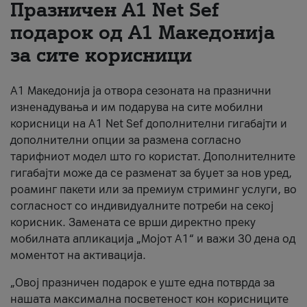
Празничен A1 Net Sеf
За нас
подарок од А1 Македонија
за сите корисници
#ПодобарОнлајн
А1 Македонија ја отвора сезоната на празнични
изненадувања и им подарува на сите мобилни
корисници на A1 Net Sef дополнителни гигабајти и
дополнителни опции за размена согласно
тарифниот модел што го користат. Дополнителните
гигабајти може да се разменат за буџет за нов уред,
роаминг пакети или за премиум стриминг услуги, во
согласност со индивидуалните потреби на секој
корисник. Замената се врши директно преку
мобилната апликација „Мојот А1“ и важи 30 дена од
моментот на активација.
„Овој празничен подарок е уште една потврда за
нашата максимална посветеност кон корисниците