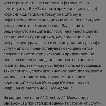
и за стратегијата што доследно ја градиме во
континуитет. Во А1, нашата примарна цел е секој
корисник да го добие токму она што му е
најпотребно во вистинскиот момент, на најсигурен
и најквалитетен можен начин. Зад ваквите
решенија стои нашата долгорочна инвестиција во
стабилна и сигурна мрежа, модернизација на
инфраструктурата, како и континуираниот развој на
услуги што го поедноставуваат секојдневието и
создаваат вистински дигитални придобивки. Во
овој празничен период, но и во текот на целата
година, нашата мисија останува иста, да создаваме
технологии и услуги што инспирираат, поврзуваат и
им додаваат вистинска вредност на нашите
корисници“ – изјави Методија Мирчев, главен
извршен директор на А1 Македонија.
За корисниците на A1 Combo, А1 Македонија
овозможува пристап до водечките стриминг услуги