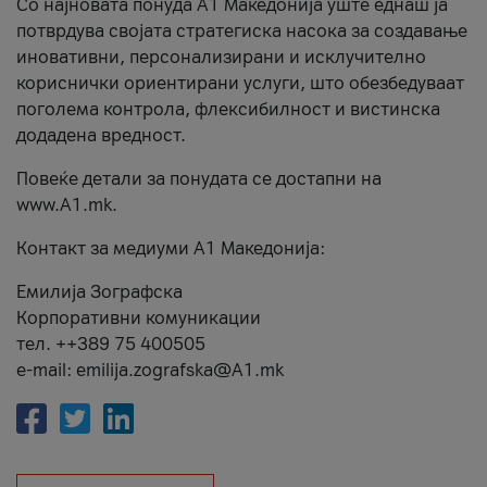
Со најновата понуда А1 Македонија уште еднаш ја
потврдува својата стратегиска насока за создавање
иновативни, персонализирани и исклучително
кориснички ориентирани услуги, што обезбедуваат
поголема контрола, флексибилност и вистинска
додадена вредност.
Повеќе детали за понудата се достапни на
www.А1.mk.
Контакт за медиуми А1 Македонија:
Емилија Зографска
Корпоративни комуникации
тел. ++389 75 400505
e-mail: emilija.zografska@A1.mk