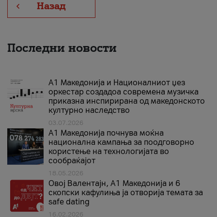
Назад
Последни новости
А1 Македонија и Националниот џез
оркестар создадоа современа музичка
приказна инспирирана од македонското
културно наследство
03.07.2026
A1 Македонија почнува моќна
национална кампања за поодговорно
користење на технологијата во
сообраќајот
18.05.2026
Овој Валентајн, A1 Македонија и 6
скопски кафулиња ја отворија темата за
safe dating
16.02.2026