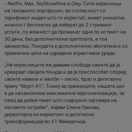
– Netflix, Max, SkyShowtime и Gley. Сите корисници
на тековното портфолио, во согласност со
тарифниот модел што го користат, имаат уникатна
можност бесплатно да изберат до 2 стриминг
услуги, со можност да променат една по истекот на
30 дена, без дополнителна претплата, и тоа
засекогаш. Понудата е дополнително збогатена и со
празнична цена на одредени атрактивни уреди.
„На корисниците им даваме слобода самите да ја
креираат својата понуда и да ја приспособат според
своите навики и желби — лесно, брзо и дигитално
преку “Мојот А1”. Токму за празниците, нашата цел
е да овозможиме максимална персонализација, за
секој да добие пакет што совршено одговара на
неговите потреби“, изјави Елена Панова,
директорка на маркетинг и дигитална
трансформација во А1 Македонија.