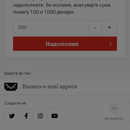
надополните. Ве молиме, внесувајте сума
помеѓу 100 и 1000 денари.
-
+
Надополни
Бидете во тек
Следете нè
На почеток