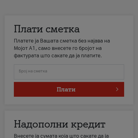
Плати сметка
Платете ја Вашата сметка без најава на
Мојот А1, само внесете го бројот на
фактурата што сакате да ја платите.
Број на сметка
Плати
Надополни кредит
Внесете ја сумата која што сакате да ја