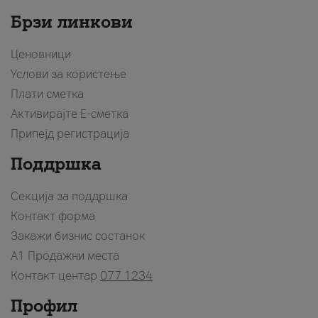
Брзи линкови
Ценовници
Услови за користење
Плати сметка
Активирајте Е-сметка
Припејд регистрација
Поддршка
Секција за поддршка
Контакт форма
Закажи бизнис состанок
A1 Продажни места
Контакт центар
077 1234
Профил