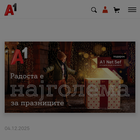
МК
EN
SQ
Приватни
Деловни
Поддршка
Надополни кредит
04.12.2025
Плати сметка