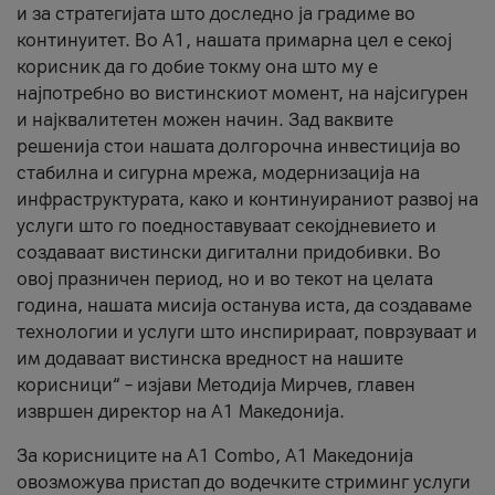
и за стратегијата што доследно ја градиме во
континуитет. Во А1, нашата примарна цел е секој
корисник да го добие токму она што му е
најпотребно во вистинскиот момент, на најсигурен
и најквалитетен можен начин. Зад ваквите
решенија стои нашата долгорочна инвестиција во
стабилна и сигурна мрежа, модернизација на
инфраструктурата, како и континуираниот развој на
услуги што го поедноставуваат секојдневието и
создаваат вистински дигитални придобивки. Во
овој празничен период, но и во текот на целата
година, нашата мисија останува иста, да создаваме
технологии и услуги што инспирираат, поврзуваат и
им додаваат вистинска вредност на нашите
корисници“ – изјави Методија Мирчев, главен
извршен директор на А1 Македонија.
За корисниците на A1 Combo, А1 Македонија
овозможува пристап до водечките стриминг услуги