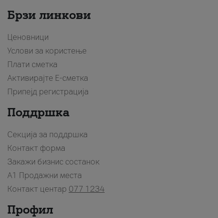
Брзи линкови
Ценовници
Услови за користење
Плати сметка
Активирајте Е-сметка
Припејд регистрација
Поддршка
Секција за поддршка
Контакт форма
Закажи бизнис состанок
A1 Продажни места
Контакт центар
077 1234
Профил