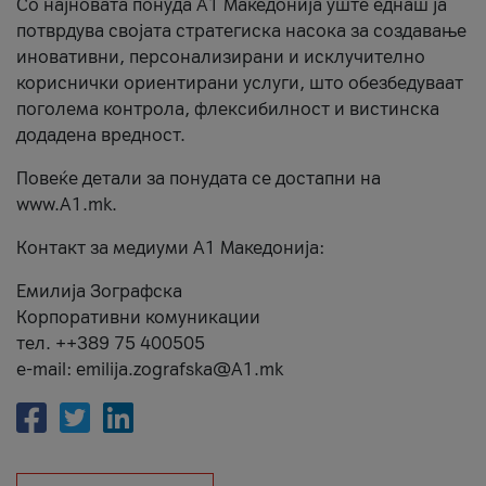
Со најновата понуда А1 Македонија уште еднаш ја
потврдува својата стратегиска насока за создавање
иновативни, персонализирани и исклучително
кориснички ориентирани услуги, што обезбедуваат
поголема контрола, флексибилност и вистинска
додадена вредност.
Повеќе детали за понудата се достапни на
www.А1.mk.
Контакт за медиуми А1 Македонија:
Емилија Зографска
Корпоративни комуникации
тел. ++389 75 400505
e-mail: emilija.zografska@A1.mk