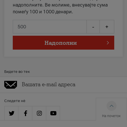
надополните. Ве молиме, внесувајте сума
помеѓу 100 и 1000 денари.
-
+
Надополни
Бидете во тек
Следете нè
На почеток