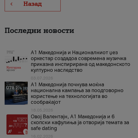
Назад
Последни новости
А1 Македонија и Националниот џез
оркестар создадоа современа музичка
приказна инспирирана од македонското
културно наследство
03.07.2026
A1 Македонија почнува моќна
национална кампања за поодговорно
користење на технологијата во
сообраќајот
18.05.2026
Овој Валентајн, A1 Македонија и 6
скопски кафулиња ја отворија темата за
safe dating
16.02.2026