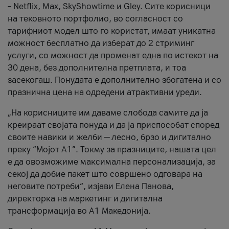
– Netflix, Max, SkyShowtime и Gley. Сите корисници
на тековното портфолио, во согласност со
тарифниот модел што го користат, имаат уникатна
можност бесплатно да изберат до 2 стриминг
услуги, со можност да променат една по истекот на
30 дена, без дополнителна претплата, и тоа
засекогаш. Понудата е дополнително збогатена и со
празнична цена на одредени атрактивни уреди.
„На корисниците им даваме слобода самите да ја
креираат својата понуда и да ја приспособат според
своите навики и желби — лесно, брзо и дигитално
преку “Мојот А1”. Токму за празниците, нашата цел
е да овозможиме максимална персонализација, за
секој да добие пакет што совршено одговара на
неговите потреби“, изјави Елена Панова,
директорка на маркетинг и дигитална
трансформација во А1 Македонија.