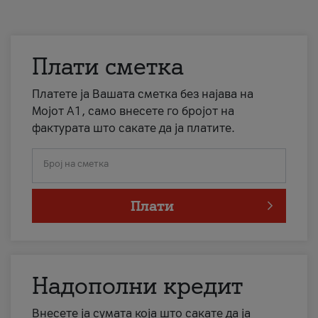
Плати сметка
Платете ја Вашата сметка без најава на
Мојот А1, само внесете го бројот на
фактурата што сакате да ја платите.
Број на сметка
Плати
Надополни кредит
Внесете ја сумата која што сакате да ја