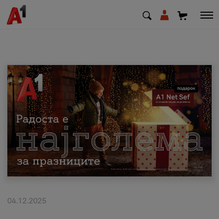
МК
EN
SQ
Приватни
Деловни
Поддршка
Надополни кредит
04.12.2025
Плати сметка