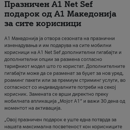
Празничен A1 Net Sеf
За нас
подарок од А1 Македонија
за сите корисници
#ПодобарОнлајн
А1 Македонија ја отвора сезоната на празнични
изненадувања и им подарува на сите мобилни
корисници на A1 Net Sef дополнителни гигабајти и
дополнителни опции за размена согласно
тарифниот модел што го користат. Дополнителните
гигабајти може да се разменат за буџет за нов уред,
роаминг пакети или за премиум стриминг услуги, во
согласност со индивидуалните потреби на секој
корисник. Замената се врши директно преку
мобилната апликација „Мојот А1“ и важи 30 дена од
моментот на активација.
„Овој празничен подарок е уште една потврда за
нашата максимална посветеност кон корисниците