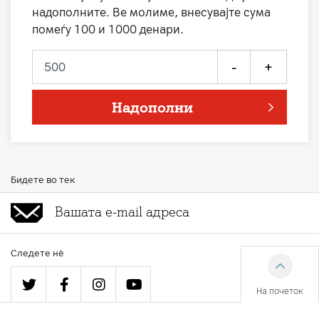
надополните. Ве молиме, внесувајте сума
помеѓу 100 и 1000 денари.
-
+
Надополни
Бидете во тек
Следете нè
На почеток