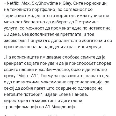
– Netflix, Max, SkyShowtime и Gley. Сите корисници
на тековното портфолио, во согласност со
тарифниот модел што го користат, имаат уникатна
можност бесплатно да изберат до 2 стриминг
услуги, со можност да променат една по истекот на
30 дена, без дополнителна претплата, и тоа
засекогаш. Понудата е дополнително збогатена и со
празнична цена на одредени атрактивни уреди.
„На корисниците им даваме слобода самите да ја
креираат својата понуда и да ја приспособат според
своите навики и желби — лесно, брзо и дигитално
преку “Мојот А1”. Токму за празниците, нашата цел
е да овозможиме максимална персонализација, за
секој да добие пакет што совршено одговара на
неговите потреби“, изјави Елена Панова,
директорка на маркетинг и дигитална
трансформација во А1 Македонија.