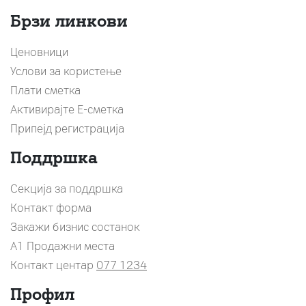
Брзи линкови
Ценовници
Услови за користење
Плати сметка
Активирајте Е-сметка
Припејд регистрација
Поддршка
Секција за поддршка
Контакт форма
Закажи бизнис состанок
A1 Продажни места
Контакт центар
077 1234
Профил