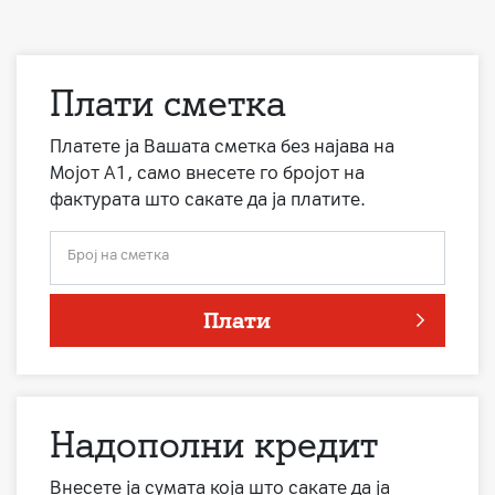
Плати сметка
Платете ја Вашата сметка без најава на
Мојот А1, само внесете го бројот на
фактурата што сакате да ја платите.
Број на сметка
Плати
Надополни кредит
Внесете ја сумата која што сакате да ја