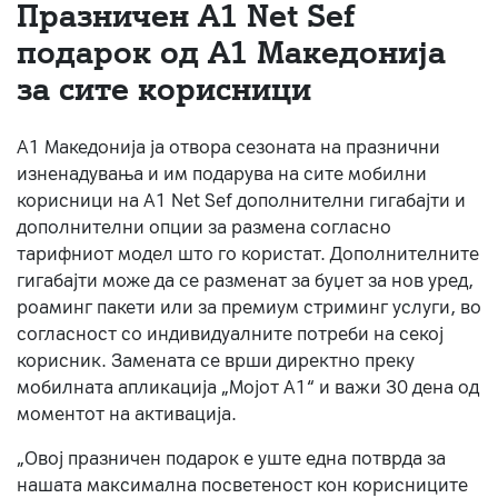
Празничен A1 Net Sеf
За нас
подарок од А1 Македонија
за сите корисници
#ПодобарОнлајн
А1 Македонија ја отвора сезоната на празнични
изненадувања и им подарува на сите мобилни
корисници на A1 Net Sef дополнителни гигабајти и
дополнителни опции за размена согласно
тарифниот модел што го користат. Дополнителните
гигабајти може да се разменат за буџет за нов уред,
роаминг пакети или за премиум стриминг услуги, во
согласност со индивидуалните потреби на секој
корисник. Замената се врши директно преку
мобилната апликација „Мојот А1“ и важи 30 дена од
моментот на активација.
„Овој празничен подарок е уште една потврда за
нашата максимална посветеност кон корисниците