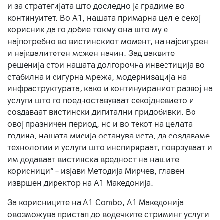
и за стратегијата што доследно ја градиме во
континуитет. Во А1, нашата примарна цел е секој
корисник да го добие токму она што му е
најпотребно во вистинскиот момент, на најсигурен
и најквалитетен можен начин. Зад ваквите
решенија стои нашата долгорочна инвестиција во
стабилна и сигурна мрежа, модернизација на
инфраструктурата, како и континуираниот развој на
услуги што го поедноставуваат секојдневието и
создаваат вистински дигитални придобивки. Во
овој празничен период, но и во текот на целата
година, нашата мисија останува иста, да создаваме
технологии и услуги што инспирираат, поврзуваат и
им додаваат вистинска вредност на нашите
корисници“ – изјави Методија Мирчев, главен
извршен директор на А1 Македонија.
За корисниците на A1 Combo, А1 Македонија
овозможува пристап до водечките стриминг услуги