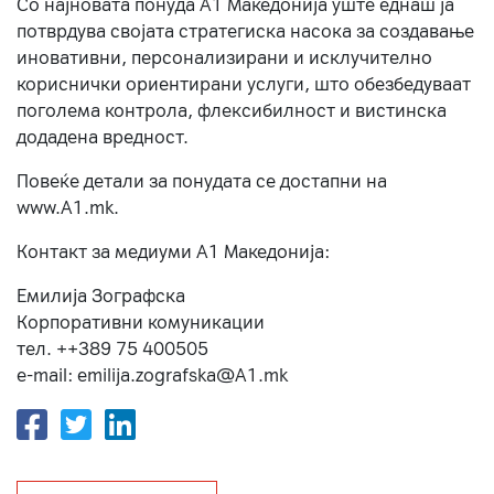
Со најновата понуда А1 Македонија уште еднаш ја
потврдува својата стратегиска насока за создавање
иновативни, персонализирани и исклучително
кориснички ориентирани услуги, што обезбедуваат
поголема контрола, флексибилност и вистинска
додадена вредност.
Повеќе детали за понудата се достапни на
www.А1.mk.
Контакт за медиуми А1 Македонија:
Емилија Зографска
Корпоративни комуникации
тел. ++389 75 400505
e-mail: emilija.zografska@A1.mk