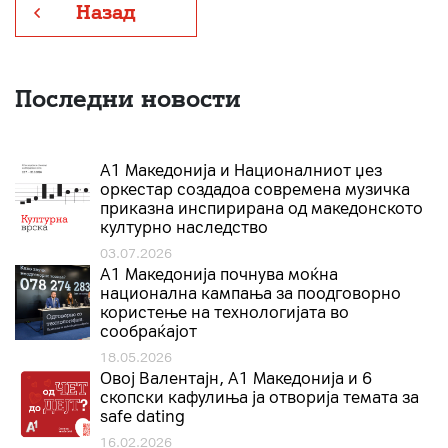
Назад
Последни новости
А1 Македонија и Националниот џез
оркестар создадоа современа музичка
приказна инспирирана од македонското
културно наследство
03.07.2026
A1 Македонија почнува моќна
национална кампања за поодговорно
користење на технологијата во
сообраќајот
18.05.2026
Овој Валентајн, A1 Македонија и 6
скопски кафулиња ја отворија темата за
safe dating
16.02.2026