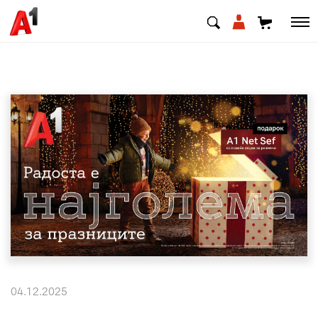
МК
EN
SQ
Приватни
Деловни
Поддршка
Надополни кредит
04.12.2025
Плати сметка