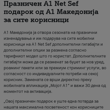
Празничен A1 Net Sеf
За нас
подарок од А1 Македонија
за сите корисници
#ПодобарОнлајн
А1 Македонија ја отвора сезоната на празнични
изненадувања и им подарува на сите мобилни
корисници на A1 Net Sef дополнителни гигабајти и
дополнителни опции за размена согласно
тарифниот модел што го користат. Дополнителните
гигабајти може да се разменат за буџет за нов уред,
роаминг пакети или за премиум стриминг услуги, во
согласност со индивидуалните потреби на секој
корисник. Замената се врши директно преку
мобилната апликација „Мојот А1“ и важи 30 дена од
моментот на активација.
„Овој празничен подарок е уште една потврда за
нашата максимална посветеност кон корисниците