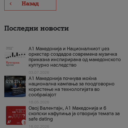
Назад
Последни новости
А1 Македонија и Националниот џез
оркестар создадоа современа музичка
приказна инспирирана од македонското
културно наследство
03.07.2026
A1 Македонија почнува моќна
национална кампања за поодговорно
користење на технологијата во
сообраќајот
18.05.2026
Овој Валентајн, A1 Македонија и 6
скопски кафулиња ја отворија темата за
safe dating
16.02.2026