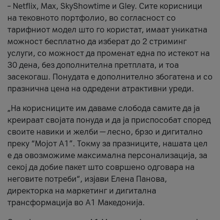
– Netflix, Max, SkyShowtime и Gley. Сите корисници
на тековното портфолио, во согласност со
тарифниот модел што го користат, имаат уникатна
можност бесплатно да изберат до 2 стриминг
услуги, со можност да променат една по истекот на
30 дена, без дополнителна претплата, и тоа
засекогаш. Понудата е дополнително збогатена и со
празнична цена на одредени атрактивни уреди.
„На корисниците им даваме слобода самите да ја
креираат својата понуда и да ја приспособат според
своите навики и желби — лесно, брзо и дигитално
преку “Мојот А1”. Токму за празниците, нашата цел
е да овозможиме максимална персонализација, за
секој да добие пакет што совршено одговара на
неговите потреби“, изјави Елена Панова,
директорка на маркетинг и дигитална
трансформација во А1 Македонија.