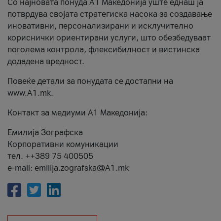
Со најновата понуда А1 Македонија уште еднаш ја
потврдува својата стратегиска насока за создавање
иновативни, персонализирани и исклучително
кориснички ориентирани услуги, што обезбедуваат
поголема контрола, флексибилност и вистинска
додадена вредност.
Повеќе детали за понудата се достапни на
www.А1.mk.
Контакт за медиуми А1 Македонија:
Емилија Зографска
Корпоративни комуникации
тел. ++389 75 400505
e-mail: emilija.zografska@A1.mk