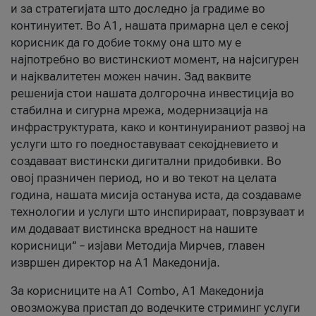
и за стратегијата што доследно ја градиме во
континуитет. Во А1, нашата примарна цел е секој
корисник да го добие токму она што му е
најпотребно во вистинскиот момент, на најсигурен
и најквалитетен можен начин. Зад ваквите
решенија стои нашата долгорочна инвестиција во
стабилна и сигурна мрежа, модернизација на
инфраструктурата, како и континуираниот развој на
услуги што го поедноставуваат секојдневието и
создаваат вистински дигитални придобивки. Во
овој празничен период, но и во текот на целата
година, нашата мисија останува иста, да создаваме
технологии и услуги што инспирираат, поврзуваат и
им додаваат вистинска вредност на нашите
корисници“ – изјави Методија Мирчев, главен
извршен директор на А1 Македонија.
За корисниците на A1 Combo, А1 Македонија
овозможува пристап до водечките стриминг услуги