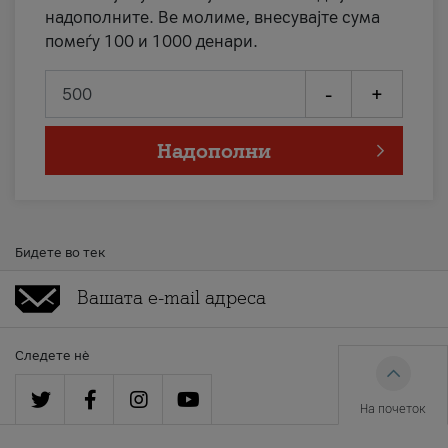
надополните. Ве молиме, внесувајте сума
помеѓу 100 и 1000 денари.
-
+
Надополни
Бидете во тек
Следете нè
На почеток