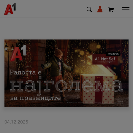
МК
EN
SQ
Приватни
Деловни
Поддршка
Надополни кредит
04.12.2025
Плати сметка