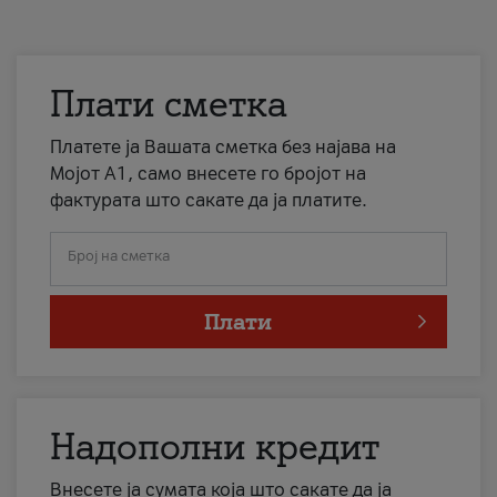
Плати сметка
Платете ја Вашата сметка без најава на
Мојот А1, само внесете го бројот на
фактурата што сакате да ја платите.
Број на сметка
Плати
Надополни кредит
Внесете ја сумата која што сакате да ја