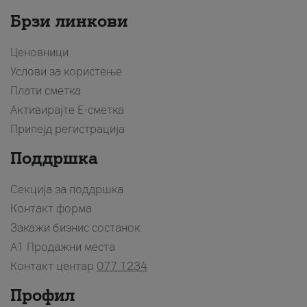
Брзи линкови
Ценовници
Услови за користење
Плати сметка
Активирајте Е-сметка
Припејд регистрација
Поддршка
Секција за поддршка
Контакт форма
Закажи бизнис состанок
A1 Продажни места
Контакт центар
077 1234
Профил