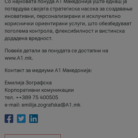
Со најновата понуда А1 Македонија уште еднаш ја
потврдува својата стратегиска насока за создавање
иновативни, персонализирани и исклучително
кориснички ориентирани услуги, што обезбедуваат
поголема контрола, флексибилност и вистинска
додадена вредност.
Повеќе детали за понудата се достапни на
www.А1.mk.
Контакт за медиуми А1 Македонија:
Емилија Зографска
Корпоративни комуникации
тел. ++389 75 400505
e-mail: emilija.zografska@A1.mk