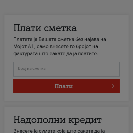
Плати сметка
Платете ја Вашата сметка без најава на
Мојот А1, само внесете го бројот на
фактурата што сакате да ја платите.
Број на сметка
Плати
Надополни кредит
Внесете ја сумата која што сакате да ја