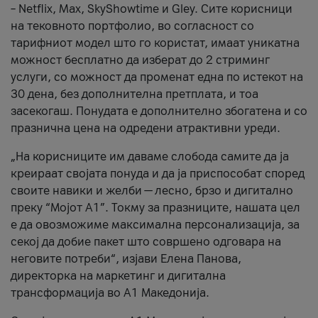
– Netflix, Max, SkyShowtime и Gley. Сите корисници
на тековното портфолио, во согласност со
тарифниот модел што го користат, имаат уникатна
можност бесплатно да изберат до 2 стриминг
услуги, со можност да променат една по истекот на
30 дена, без дополнителна претплата, и тоа
засекогаш. Понудата е дополнително збогатена и со
празнична цена на одредени атрактивни уреди.
„На корисниците им даваме слобода самите да ја
креираат својата понуда и да ја приспособат според
своите навики и желби — лесно, брзо и дигитално
преку “Мојот А1”. Токму за празниците, нашата цел
е да овозможиме максимална персонализација, за
секој да добие пакет што совршено одговара на
неговите потреби“, изјави Елена Панова,
директорка на маркетинг и дигитална
трансформација во А1 Македонија.