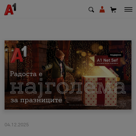
МК
EN
SQ
Приватни
Деловни
Поддршка
Надополни кредит
04.12.2025
Плати сметка