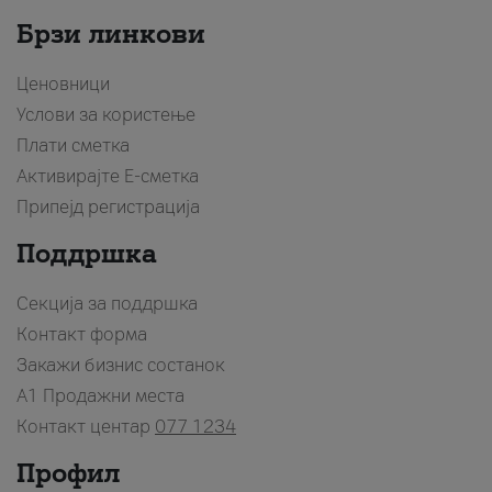
Брзи линкови
Ценовници
Услови за користење
Плати сметка
Активирајте Е-сметка
Припејд регистрација
Поддршка
Секција за поддршка
Контакт форма
Закажи бизнис состанок
A1 Продажни места
Контакт центар
077 1234
Профил