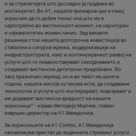
и за стратегијата што доследно ја градиме во
континуитет. Во А1, нашата примарна цел е секој
корисник да го добие токму она што му е
најпотребно во вистинскиот момент, на најсигурен
и најквалитетен можен начин. Зад ваквите
решенија стои нашата долгорочна инвестиција во
стабилна и сигурна мрежа, модернизација на
инфраструктурата, како и континуираниот развој на
услуги што го поедноставуваат секојдневието и
создаваат вистински дигитални придобивки. Во
овој празничен период, но и во текот на целата
година, нашата мисија останува иста, да создаваме
технологии и услуги што инспирираат, поврзуваат и
им додаваат вистинска вредност на нашите
корисници“ – изјави Методија Мирчев, главен
извршен директор на А1 Македонија.
За корисниците на A1 Combo, А1 Македонија
овозможува пристап до водечките стриминг услуги