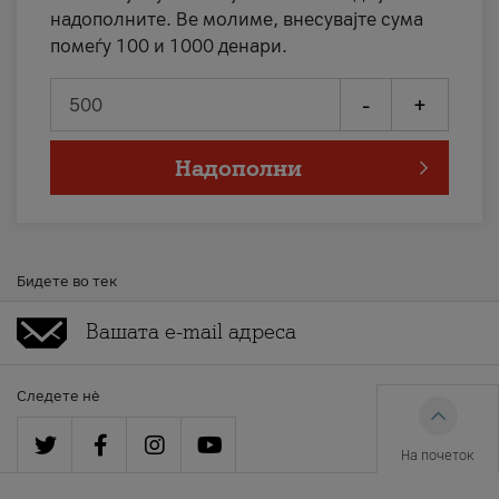
надополните. Ве молиме, внесувајте сума
помеѓу 100 и 1000 денари.
-
+
Надополни
Бидете во тек
Следете нè
На почеток