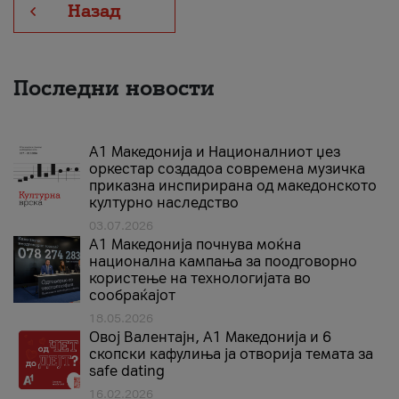
Назад
Последни новости
А1 Македонија и Националниот џез
оркестар создадоа современа музичка
приказна инспирирана од македонското
културно наследство
03.07.2026
A1 Македонија почнува моќна
национална кампања за поодговорно
користење на технологијата во
сообраќајот
18.05.2026
Овој Валентајн, A1 Македонија и 6
скопски кафулиња ја отворија темата за
safe dating
16.02.2026