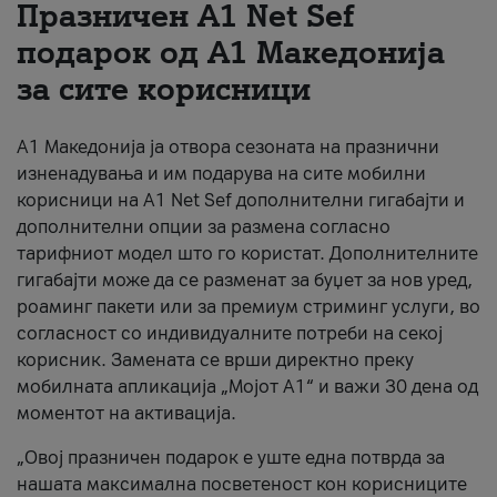
Празничен A1 Net Sеf
За нас
подарок од А1 Македонија
за сите корисници
#ПодобарОнлајн
А1 Македонија ја отвора сезоната на празнични
изненадувања и им подарува на сите мобилни
корисници на A1 Net Sef дополнителни гигабајти и
дополнителни опции за размена согласно
тарифниот модел што го користат. Дополнителните
гигабајти може да се разменат за буџет за нов уред,
роаминг пакети или за премиум стриминг услуги, во
согласност со индивидуалните потреби на секој
корисник. Замената се врши директно преку
мобилната апликација „Мојот А1“ и важи 30 дена од
моментот на активација.
„Овој празничен подарок е уште една потврда за
нашата максимална посветеност кон корисниците