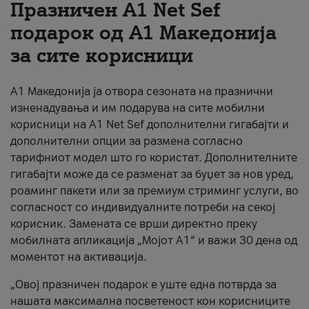
Празничен A1 Net Sеf
За нас
подарок од А1 Македонија
за сите корисници
#ПодобарОнлајн
А1 Македонија ја отвора сезоната на празнични
изненадувања и им подарува на сите мобилни
корисници на A1 Net Sef дополнителни гигабајти и
дополнителни опции за размена согласно
тарифниот модел што го користат. Дополнителните
гигабајти може да се разменат за буџет за нов уред,
роаминг пакети или за премиум стриминг услуги, во
согласност со индивидуалните потреби на секој
корисник. Замената се врши директно преку
мобилната апликација „Мојот А1“ и важи 30 дена од
моментот на активација.
„Овој празничен подарок е уште една потврда за
нашата максимална посветеност кон корисниците