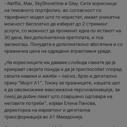
– Netflix, Max, SkyShowtime и Gley. Сите корисници
на тековното портфолио, во согласност со
тарифниот модел што го користат, имаат уникатна
можност бесплатно да изберат до 2 стриминг
услуги, со можност да променат една по истекот на
30 дена, без дополнителна претплата, и тоа
засекогаш. Понудата е дополнително збогатена и со
празнична цена на одредени атрактивни уреди.
„На корисниците им даваме слобода самите да ја
креираат својата понуда и да ја приспособат според
своите навики и желби — лесно, брзо и дигитално
преку “Мојот А1”. Токму за празниците, нашата цел
е да овозможиме максимална персонализација, за
секој да добие пакет што совршено одговара на
неговите потреби“, изјави Елена Панова,
директорка на маркетинг и дигитална
трансформација во А1 Македонија.