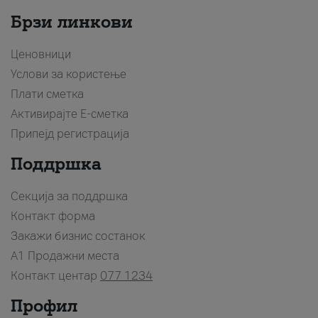
Брзи линкови
Ценовници
Услови за користење
Плати сметка
Активирајте Е-сметка
Припејд регистрација
Поддршка
Секција за поддршка
Контакт форма
Закажи бизнис состанок
A1 Продажни места
Контакт центар
077 1234
Профил