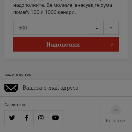
надополните. Ве молиме, внесувајте сума
помеѓу 100 и 1000 денари.
-
+
Надополни
Бидете во тек
Следете нè
На почеток