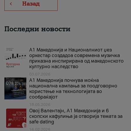
Назад
Последни новости
А1 Македонија и Националниот џез
оркестар создадоа современа музичка
приказна инспирирана од македонското
културно наследство
03.07.2026
A1 Македонија почнува моќна
национална кампања за поодговорно
користење на технологијата во
сообраќајот
18.05.2026
Овој Валентајн, A1 Македонија и 6
скопски кафулиња ја отворија темата за
safe dating
16.02.2026