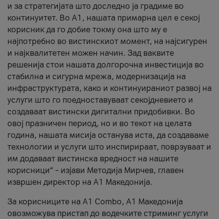
и за стратегијата што доследно ја градиме во
континуитет. Во А1, нашата примарна цел е секој
корисник да го добие токму она што му е
најпотребно во вистинскиот момент, на најсигурен
и најквалитетен можен начин. Зад ваквите
решенија стои нашата долгорочна инвестиција во
стабилна и сигурна мрежа, модернизација на
инфраструктурата, како и континуираниот развој на
услуги што го поедноставуваат секојдневието и
создаваат вистински дигитални придобивки. Во
овој празничен период, но и во текот на целата
година, нашата мисија останува иста, да создаваме
технологии и услуги што инспирираат, поврзуваат и
им додаваат вистинска вредност на нашите
корисници“ – изјави Методија Мирчев, главен
извршен директор на А1 Македонија.
За корисниците на A1 Combo, А1 Македонија
овозможува пристап до водечките стриминг услуги