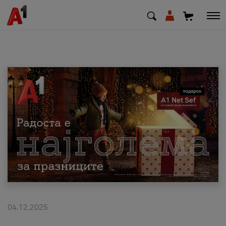
МК
EN
SQ
Приватни
Деловни
Поддршка
Надополни кредит
04.12.2025
Плати сметка