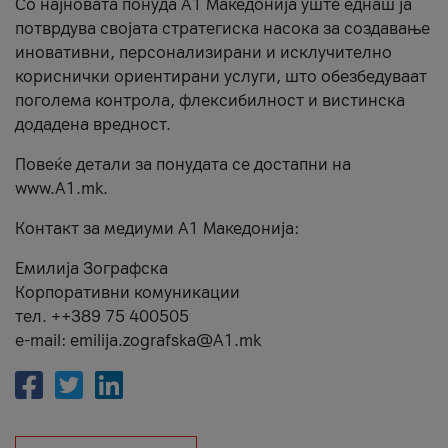
Со најновата понуда А1 Македонија уште еднаш ја
потврдува својата стратегиска насока за создавање
иновативни, персонализирани и исклучително
кориснички ориентирани услуги, што обезбедуваат
поголема контрола, флексибилност и вистинска
додадена вредност.
Повеќе детали за понудата се достапни на
www.А1.mk.
Контакт за медиуми А1 Македонија:
Емилија Зографска
Корпоративни комуникации
тел. ++389 75 400505
e-mail: emilija.zografska@A1.mk