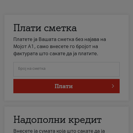
Плати сметка
Платете ја Вашата сметка без најава на
Мојот А1, само внесете го бројот на
фактурата што сакате да ја платите.
Број на сметка
Плати
Надополни кредит
Внесете ја сумата која што сакате да ја