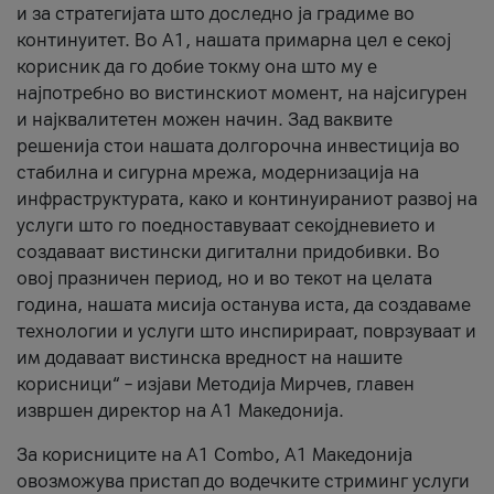
и за стратегијата што доследно ја градиме во
континуитет. Во А1, нашата примарна цел е секој
корисник да го добие токму она што му е
најпотребно во вистинскиот момент, на најсигурен
и најквалитетен можен начин. Зад ваквите
решенија стои нашата долгорочна инвестиција во
стабилна и сигурна мрежа, модернизација на
инфраструктурата, како и континуираниот развој на
услуги што го поедноставуваат секојдневието и
создаваат вистински дигитални придобивки. Во
овој празничен период, но и во текот на целата
година, нашата мисија останува иста, да создаваме
технологии и услуги што инспирираат, поврзуваат и
им додаваат вистинска вредност на нашите
корисници“ – изјави Методија Мирчев, главен
извршен директор на А1 Македонија.
За корисниците на A1 Combo, А1 Македонија
овозможува пристап до водечките стриминг услуги