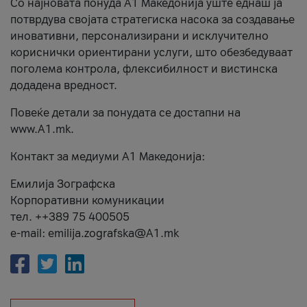
Со најновата понуда А1 Македонија уште еднаш ја
потврдува својата стратегиска насока за создавање
иновативни, персонализирани и исклучително
кориснички ориентирани услуги, што обезбедуваат
поголема контрола, флексибилност и вистинска
додадена вредност.
Повеќе детали за понудата се достапни на
www.А1.mk.
Контакт за медиуми А1 Македонија:
Емилија Зографска
Корпоративни комуникации
тел. ++389 75 400505
e-mail: emilija.zografska@A1.mk