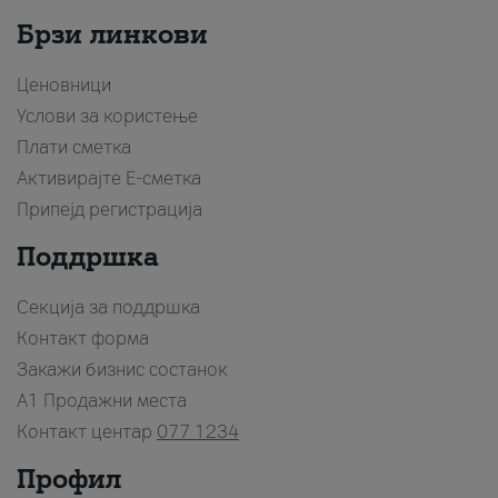
Брзи линкови
Ценовници
Услови за користење
Плати сметка
Активирајте Е-сметка
Припејд регистрација
Поддршка
Секција за поддршка
Контакт форма
Закажи бизнис состанок
A1 Продажни места
Контакт центар
077 1234
Профил