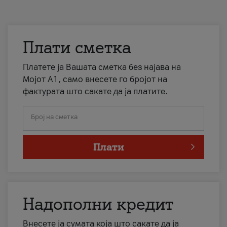
Плати сметка
Платете ја Вашата сметка без најава на
Мојот А1, само внесете го бројот на
фактурата што сакате да ја платите.
Број на сметка
Плати
Надополни кредит
Внесете ја сумата која што сакате да ја