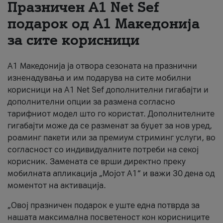
Празничен A1 Net Sеf
За нас
подарок од А1 Македонија
за сите корисници
#ПодобарОнлајн
А1 Македонија ја отвора сезоната на празнични
изненадувања и им подарува на сите мобилни
корисници на A1 Net Sef дополнителни гигабајти и
дополнителни опции за размена согласно
тарифниот модел што го користат. Дополнителните
гигабајти може да се разменат за буџет за нов уред,
роаминг пакети или за премиум стриминг услуги, во
согласност со индивидуалните потреби на секој
корисник. Замената се врши директно преку
мобилната апликација „Мојот А1“ и важи 30 дена од
моментот на активација.
„Овој празничен подарок е уште една потврда за
нашата максимална посветеност кон корисниците