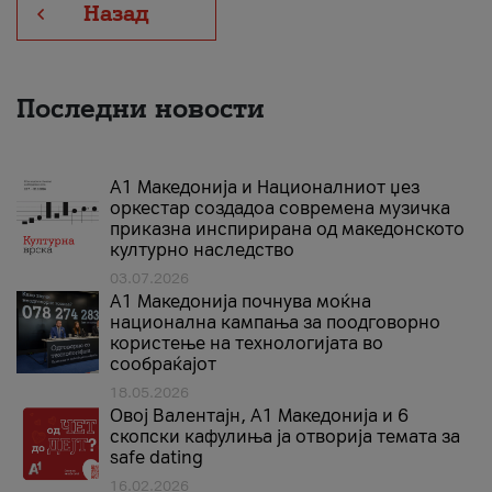
Назад
Последни новости
А1 Македонија и Националниот џез
оркестар создадоа современа музичка
приказна инспирирана од македонското
културно наследство
03.07.2026
A1 Македонија почнува моќна
национална кампања за поодговорно
користење на технологијата во
сообраќајот
18.05.2026
Овој Валентајн, A1 Македонија и 6
скопски кафулиња ја отворија темата за
safe dating
16.02.2026