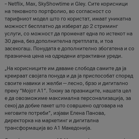
– Netflix, Max, SkyShowtime и Gley. Сите корисници
на тековното портфолио, во согласност со
тарифниот модел што го користат, имаат уникатна
можност бесплатно да изберат до 2 стриминг
услуги, со можност да променат една по истекот на
30 дена, без дополнителна претплата, и тоа
засекогаш. Понудата е дополнително збогатена и со
празнична цена на одредени атрактивни уреди.
„На корисниците им даваме слобода самите да ја
креираат својата понуда и да ја приспособат според
своите навики и желби — лесно, брзо и дигитално
преку “Мојот А1”. Токму за празниците, нашата цел
е да овозможиме максимална персонализација, за
секој да добие пакет што совршено одговара на
неговите потреби“, изјави Елена Панова,
директорка на маркетинг и дигитална
трансформација во А1 Македонија.