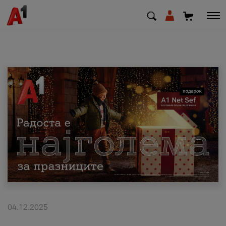
МК
EN
SQ
Приватни
Деловни
Поддршка
Надополни кредит
04.12.2025
Плати сметка