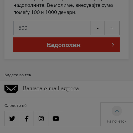
надополните. Ве молиме, внесувајте сума
помеѓу 100 и 1000 денари.
-
+
Надополни
Бидете во тек
Следете нè
На почеток