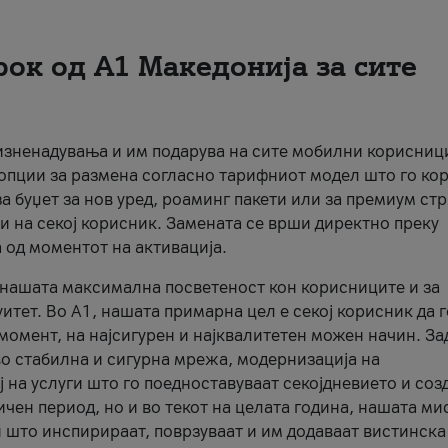
рок од А1 Македонија за сите
 изненадувања и им подарува на сите мобилни корисниц
 опции за размена согласно тарифниот модел што го кор
а буџет за нов уред, роаминг пакети или за премиум ст
и на секој корисник. Замената се врши директно преку
 од моментот на активација.
а нашата максимална посветеност кон корисниците и за
итет. Во А1, нашата примарна цел е секој корисник да 
момент, на најсигурен и најквалитетен можен начин. За
о стабилна и сигурна мрежа, модернизација на
 на услуги што го поедноставуваат секојдневието и соз
чен период, но и во текот на целата година, нашата ми
и што инспирираат, поврзуваат и им додаваат вистинска