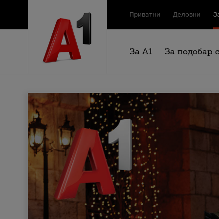
Приватни
Деловни
З
За А1
За подобар 