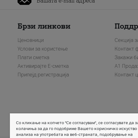
Брзи линкови
Подд
Ценовници
Секција 
Услови за користење
Контакт 
Плати сметка
Закажи б
Активирајте Е-сметка
A1 Прода
Припејд регистрација
Контакт 
Со кликање на копчето "Се согласувам", се согласувате да 
Member of
колачиња за да го подобриме Вашето корисничко искуство
анализа на употребата на веб-страната, подобрување на