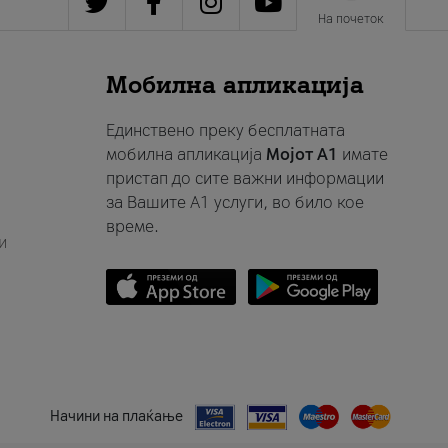
На почеток
Мобилна апликација
Единствено преку бесплатната
мобилна апликација
Мојот A1
имате
пристап до сите важни информации
за Вашите A1 услуги, во било кое
време.
и
Начини на плаќање