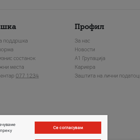
ршка
Профил
за поддршка
За нас
форма
Новости
изнис состанок
А1 Групација
жни места
Кариера
центар
077 1234
Заштита на лични податоц
зачуваме
Се согласувам
 преку