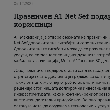
04.12.2025
Празничен A1 Net Sеf пода
корисници
А1 Македонија ја отвора сезоната на празнични
Net Sef дополнителни гигабајти и дополнителни
Дополнителните гигабајти може да се разменат з
услуги, во согласност со индивидуалните потреб
мобилната апликација „Мојот А1“ и важи 30 дена
„Овој празничен подарок е уште една потврда з
стратегијата што доследно ја градиме во контину
токму она што му е најпотребно во вистинскиот 
решенија стои нашата долгорочна инвестиција в
инфраструктурата, како и континуираниот развој
вистински дигитални придобивки. Во овој празни
останува иста, да создаваме технологии и услуг