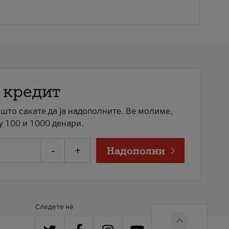
 кредит
а што сакате да ја надополните. Ве молиме,
у 100 и 1000 денари.
-
+
Надополни
Следете нè