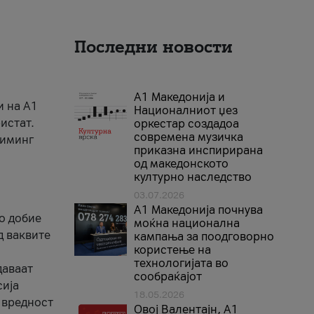
Последни новости
А1 Македонија и
и на A1
Националниот џез
истат.
оркестар создадоа
современа музичка
риминг
приказна инспирирана
од македонското
културно наследство
03.07.2026
A1 Македонија почнува
го добие
моќна национална
д ваквите
кампања за поодговорно
користење на
технологијата во
даваат
сообраќајот
сија
18.05.2026
 вредност
Овој Валентајн, A1