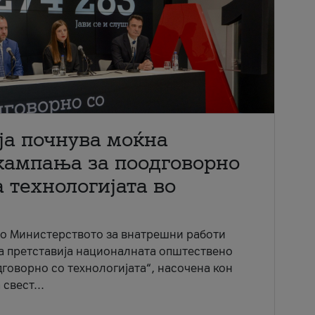
ја почнува моќна
кампања за поодговорно
 технологијата во
со Министерството за внатрешни работи
ја претставија националната општествено
говорно со технологијата“, насочена кон
свест...