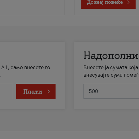
Дознај повеќе
Надополни
 А1, само внесете го
Внесете ја сумата кој
.
внесувајте сума помеѓ
Плати