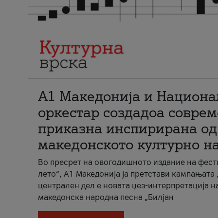
А1 Македонија и Национа
оркестар создадоа совре
приказна инспирирана од
македонското културно н
Во пресрет на овогодишното издание на фест
лето“, А1 Македонија ја претстави кампањата 
централен дел е новата џез-интерпретација н
македонска народна песна „Билјан