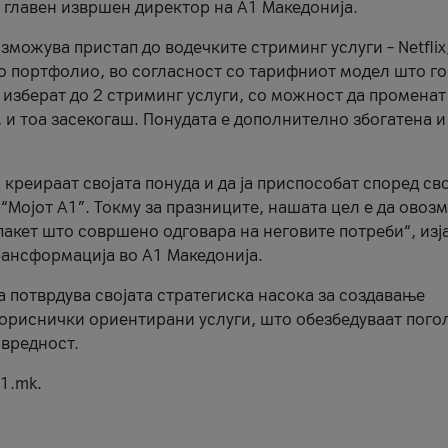
, главен извршен директор на А1 Македонија.
можува пристап до водечките стриминг услуги – Netflix
то портфолио, во согласност со тарифниот модел што го
изберат до 2 стриминг услуги, со можност да променат
, и тоа засекогаш. Понудата е дополнително збогатена и
 креираат својата понуда и да ја приспособат според св
 “Мојот А1”. Токму за празниците, нашата цел е да ово
пакет што совршено одговара на неговите потреби“, изј
рансформација во А1 Македонија.
а потврдува својата стратегиска насока за создавање
ориснички ориентирани услуги, што обезбедуваат пого
 вредност.
1.mk.