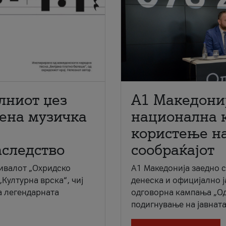
лниот џез
A1 Македони
мена музичка
национална 
користење на
аследство
сообраќајот
ивалот „Охридско
A1 Македонија заедно 
„Културна врска“, чиј
денеска и официјално 
а легендарната
одговорна кампања „Од
подигнување на јавната 