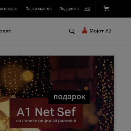
и кредит
Плати сметка
Поддршка
МК
такт
Мојот A1