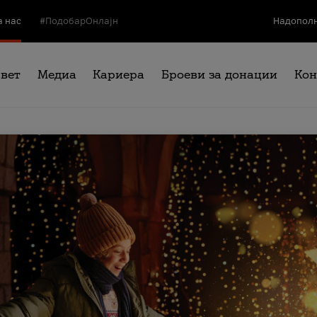
а нас
#ПодобарОнлајн
Надополн
свет
Медиа
Кариера
Броеви за донации
Кон