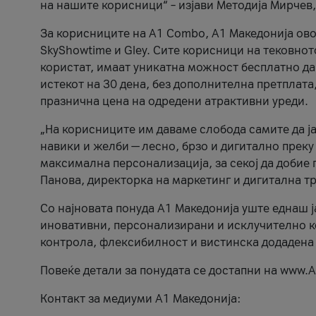
на нашите корисници“ – изјави Методија Мирчев
За корисниците на A1 Combo, А1 Македонија овоз
SkyShowtime и Gley. Сите корисници на тековно
користат, имаат уникатна можност бесплатно да 
истекот на 30 дена, без дополнителна претплата
празнична цена на одредени атрактивни уреди.
„На корисниците им даваме слобода самите да ја
навики и желби — лесно, брзо и дигитално преку
максимална персонализација, за секој да добие 
Панова, директорка на маркетинг и дигитална т
Со најновата понуда А1 Македонија уште еднаш ј
иновативни, персонализирани и исклучително к
контрола, флексибилност и вистинска додадена
Повеќе детали за понудата се достапни на www.А
Контакт за медиуми А1 Македонија: