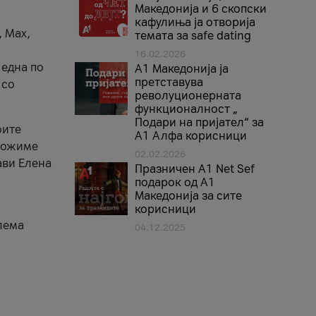
Македонија и 6 скопски
кафулиња ја отворија
, Max,
темата за safe dating
16.02.2026
 една по
А1 Македонија ја
претставува
 со
револуционерната
функционалност „
Подари на пријател“ за
оите
А1 Алфа корисници
зможиме
02.02.2026
ави Елена
Празничен A1 Net Sеf
подарок од А1
Македонија за сите
корисници
лема
04.12.2025