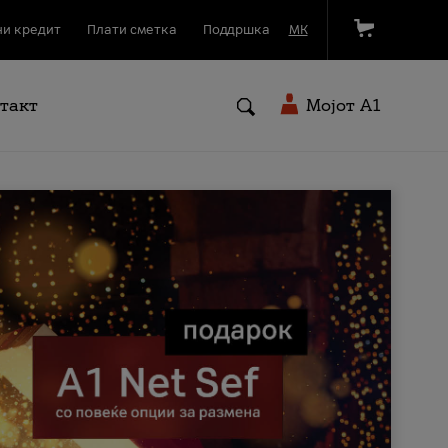
и кредит
Плати сметка
Поддршка
МК
такт
Мојот A1