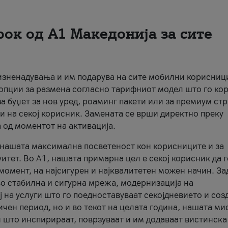
рок од А1 Македонија за сите
 изненадувања и им подарува на сите мобилни корисниц
 опции за размена согласно тарифниот модел што го кор
а буџет за нов уред, роаминг пакети или за премиум ст
и на секој корисник. Замената се врши директно преку
 од моментот на активација.
а нашата максимална посветеност кон корисниците и за
итет. Во А1, нашата примарна цел е секој корисник да 
момент, на најсигурен и најквалитетен можен начин. За
о стабилна и сигурна мрежа, модернизација на
 на услуги што го поедноставуваат секојдневието и соз
чен период, но и во текот на целата година, нашата ми
и што инспирираат, поврзуваат и им додаваат вистинска