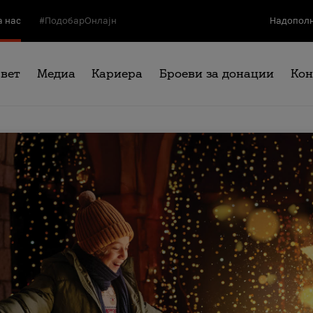
а нас
#ПодобарОнлајн
Надополн
свет
Медиа
Кариера
Броеви за донации
Кон