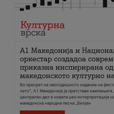
А1 Македонија и Национа
оркестар создадоа совре
приказна инспирирана од
македонското културно н
Во пресрет на овогодишното издание на фест
лето“, А1 Македонија ја претстави кампањата 
централен дел е новата џез-интерпретација н
македонска народна песна „Билјан