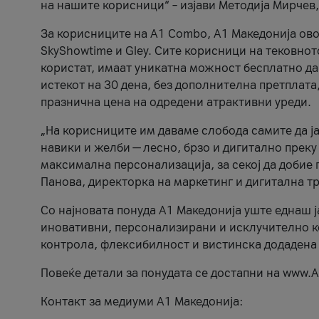
на нашите корисници“ – изјави Методија Мирчев
За корисниците на A1 Combo, А1 Македонија овоз
SkyShowtime и Gley. Сите корисници на тековно
користат, имаат уникатна можност бесплатно да 
истекот на 30 дена, без дополнителна претплата
празнична цена на одредени атрактивни уреди.
„На корисниците им даваме слобода самите да ја
навики и желби — лесно, брзо и дигитално преку
максимална персонализација, за секој да добие 
Панова, директорка на маркетинг и дигитална т
Со најновата понуда А1 Македонија уште еднаш ј
иновативни, персонализирани и исклучително к
контрола, флексибилност и вистинска додадена
Повеќе детали за понудата се достапни на www.А
Контакт за медиуми А1 Македонија: