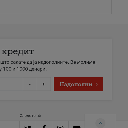
 кредит
а што сакате да ја надополните. Ве молиме,
у 100 и 1000 денари.
-
+
Надополни
Следете нè