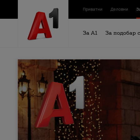
Приватни
Деловни
З
За А1
За подобар 