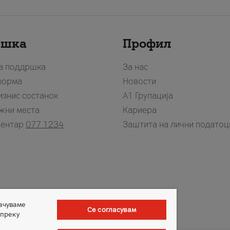
ршка
Профил
за поддршка
За нас
форма
Новости
изнис состанок
А1 Групација
жни места
Кариера
центар
077 1234
Заштита на лични податоц
зачуваме
Се согласувам
 преку