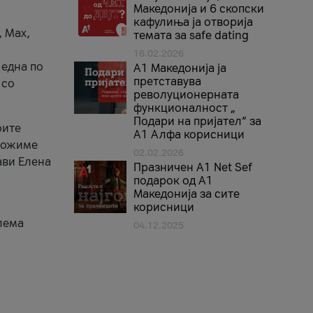
Македонија и 6 скопски
кафулиња ја отворија
, Max,
темата за safe dating
16.02.2026
 една по
А1 Македонија ја
претставува
 со
револуционерната
функционалност „
Подари на пријател“ за
оите
А1 Алфа корисници
зможиме
02.02.2026
ави Елена
Празничен A1 Net Sеf
подарок од А1
Македонија за сите
корисници
лема
04.12.2025