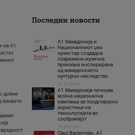
Последни новости
А1 Македонија и
и на A1
Националниот џез
истат.
оркестар создадоа
современа музичка
риминг
приказна инспирирана
од македонското
културно наследство
03.07.2026
A1 Македонија почнува
го добие
моќна национална
д ваквите
кампања за поодговорно
користење на
технологијата во
даваат
сообраќајот
сија
18.05.2026
 вредност
Овој Валентајн, A1