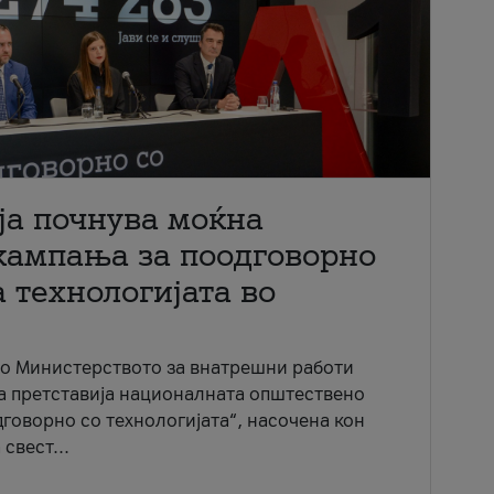
ја почнува моќна
кампања за поодговорно
 технологијата во
со Министерството за внатрешни работи
ја претставија националната општествено
говорно со технологијата“, насочена кон
свест...