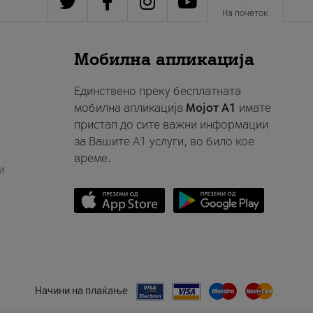
На почеток
Мобилна апликација
Единствено преку бесплатната
мобилна апликација
Мојот A1
имате
пристап до сите важни информации
за Вашите A1 услуги, во било кое
време.
и
Начини на плаќање