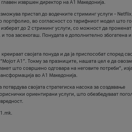
, главен извршен директор на А1 Македонија.
можува пристап до водечките стриминг услуги – Netflix
то портфолио, во согласност со тарифниот модел што го
изберат до 2 стриминг услуги, со можност да променат
, и тоа засекогаш. Понудата е дополнително збогатена и
 креираат својата понуда и да ја приспособат според св
 “Мојот А1”. Токму за празниците, нашата цел е да ово
пакет што совршено одговара на неговите потреби“, изј
рансформација во А1 Македонија.
а потврдува својата стратегиска насока за создавање
ориснички ориентирани услуги, што обезбедуваат пого
 вредност.
1.mk.