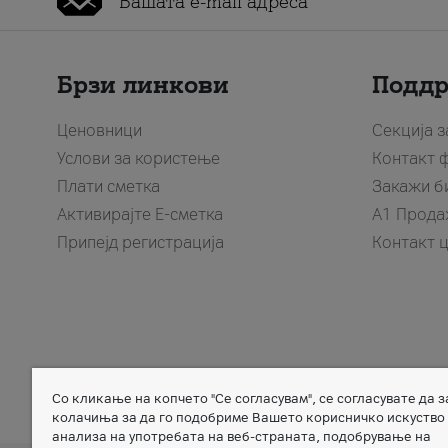
Брзи линкови
Подд
Ценовници
Секција 
Услови за користење
Контакт 
Плати сметка
Закажи б
Активирајте Е-сметка
A1 Прода
Припејд регистрација
Контакт 
Со кликање на копчето "Се согласувам", се согласувате да 
Member of
колачиња за да го подобриме Вашето корисничко искуство
анализа на употребата на веб-страната, подобрување на