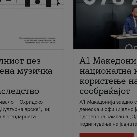
лниот џез
A1 Македони
мена музичка
национална 
користење на
аследство
сообраќајот
ивалот „Охридско
A1 Македонија заедно 
„Културна врска“, чиј
денеска и официјално 
а легендарната
одговорна кампања „Од
подигнување на јавната 