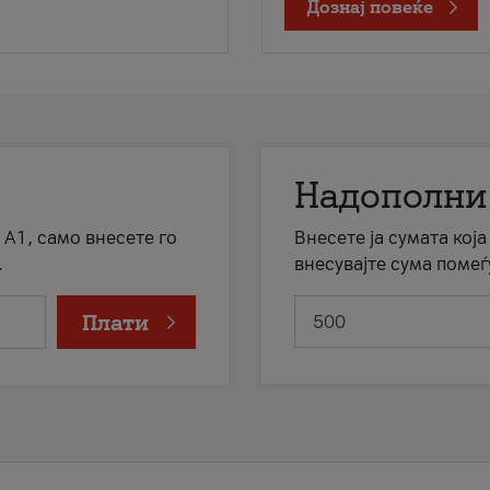
Дознај повеќе
Надополни
 А1, само внесете го
Внесете ја сумата кој
.
внесувајте сума помеѓ
Плати