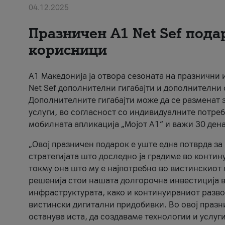
04.12.2025
Празничен A1 Net Sеf пода
корисници
А1 Македонија ја отвора сезоната на празнични
Net Sef дополнителни гигабајти и дополнителни
Дополнителните гигабајти може да се разменат з
услуги, во согласност со индивидуалните потреб
мобилната апликација „Мојот А1“ и важи 30 дена
„Овој празничен подарок е уште една потврда з
стратегијата што доследно ја градиме во контину
токму она што му е најпотребно во вистинскиот 
решенија стои нашата долгорочна инвестиција в
инфраструктурата, како и континуираниот развој
вистински дигитални придобивки. Во овој празни
останува иста, да создаваме технологии и услуг