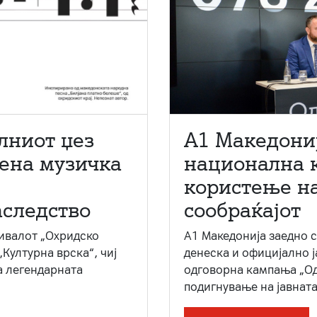
лниот џез
A1 Македони
мена музичка
национална 
користење на
аследство
сообраќајот
ивалот „Охридско
A1 Македонија заедно 
„Културна врска“, чиј
денеска и официјално 
а легендарната
одговорна кампања „Од
подигнување на јавната 