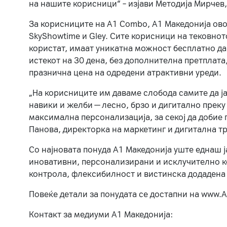
на нашите корисници“ – изјави Методија Мирчев
За корисниците на A1 Combo, А1 Македонија овоз
SkyShowtime и Gley. Сите корисници на тековно
користат, имаат уникатна можност бесплатно да 
истекот на 30 дена, без дополнителна претплата
празнична цена на одредени атрактивни уреди.
„На корисниците им даваме слобода самите да ја
навики и желби — лесно, брзо и дигитално преку
максимална персонализација, за секој да добие 
Панова, директорка на маркетинг и дигитална т
Со најновата понуда А1 Македонија уште еднаш ј
иновативни, персонализирани и исклучително к
контрола, флексибилност и вистинска додадена
Повеќе детали за понудата се достапни на www.А
Контакт за медиуми А1 Македонија: