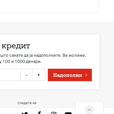
 кредит
а што сакате да ја надополните. Ве молиме,
у 100 и 1000 денари.
-
+
Надополни
Следете нè