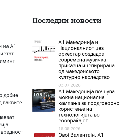
Последни новости
А1 Македонија и
и на A1
Националниот џез
истат.
оркестар создадоа
современа музичка
риминг
приказна инспирирана
од македонското
културно наследство
03.07.2026
A1 Македонија почнува
го добие
моќна национална
д ваквите
кампања за поодговорно
користење на
технологијата во
даваат
сообраќајот
сија
18.05.2026
 вредност
Овој Валентајн, A1