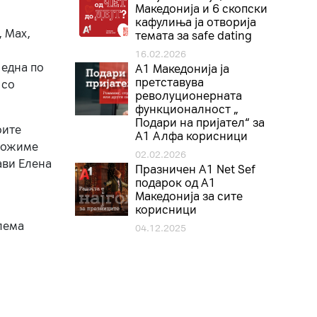
Македонија и 6 скопски
кафулиња ја отворија
, Max,
темата за safe dating
16.02.2026
 една по
А1 Македонија ја
претставува
 со
револуционерната
функционалност „
Подари на пријател“ за
оите
А1 Алфа корисници
зможиме
02.02.2026
ави Елена
Празничен A1 Net Sеf
подарок од А1
Македонија за сите
корисници
лема
04.12.2025