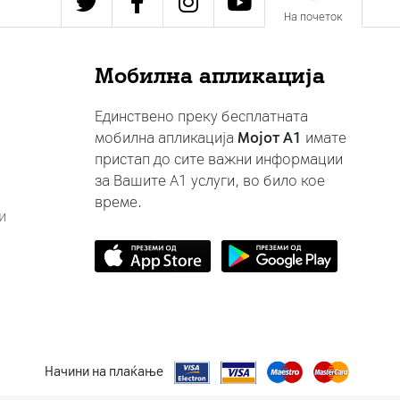
На почеток
Мобилна апликација
Единствено преку бесплатната
мобилна апликација
Мојот A1
имате
пристап до сите важни информации
за Вашите A1 услуги, во било кое
време.
и
Начини на плаќање