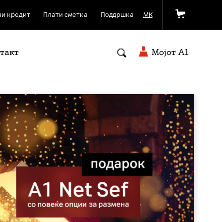
и кредит
Плати сметка
Поддршка
МК
такт
Мојот A1