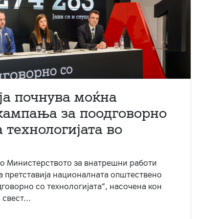
ја почнува моќна
кампања за поодговорно
 технологијата во
со Министерството за внатрешни работи
ја претставија националната општествено
говорно со технологијата“, насочена кон
свест...