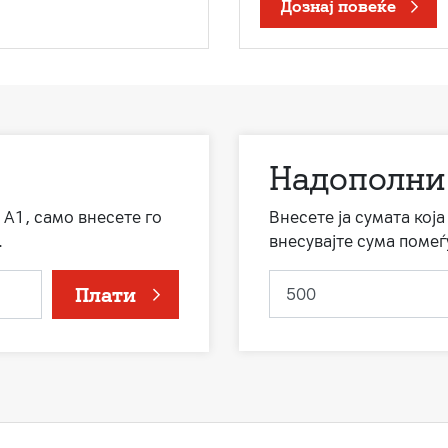
Дознај повеќе
Надополни
 А1, само внесете го
Внесете ја сумата кој
.
внесувајте сума помеѓ
Плати