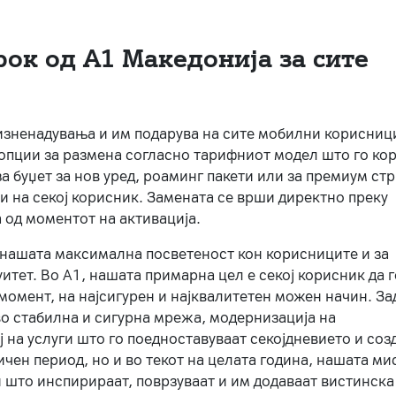
рок од А1 Македонија за сите
 изненадувања и им подарува на сите мобилни корисниц
 опции за размена согласно тарифниот модел што го кор
а буџет за нов уред, роаминг пакети или за премиум ст
и на секој корисник. Замената се врши директно преку
 од моментот на активација.
а нашата максимална посветеност кон корисниците и за
итет. Во А1, нашата примарна цел е секој корисник да 
момент, на најсигурен и најквалитетен можен начин. За
о стабилна и сигурна мрежа, модернизација на
 на услуги што го поедноставуваат секојдневието и соз
чен период, но и во текот на целата година, нашата ми
и што инспирираат, поврзуваат и им додаваат вистинска