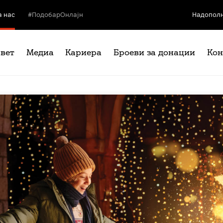
а нас
#ПодобарОнлајн
Надополн
свет
Медиа
Кариера
Броеви за донации
Кон