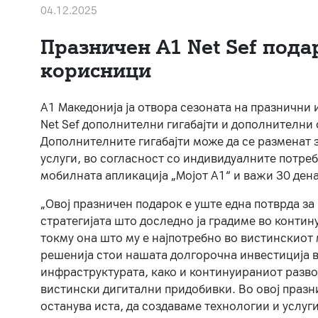
04.12.2025
Празничен A1 Net Sеf пода
корисници
А1 Македонија ја отвора сезоната на празнични
Net Sef дополнителни гигабајти и дополнителни
Дополнителните гигабајти може да се разменат з
услуги, во согласност со индивидуалните потреб
мобилната апликација „Мојот А1“ и важи 30 дена
„Овој празничен подарок е уште една потврда з
стратегијата што доследно ја градиме во контину
токму она што му е најпотребно во вистинскиот 
решенија стои нашата долгорочна инвестиција в
инфраструктурата, како и континуираниот развој
вистински дигитални придобивки. Во овој празни
останува иста, да создаваме технологии и услуг