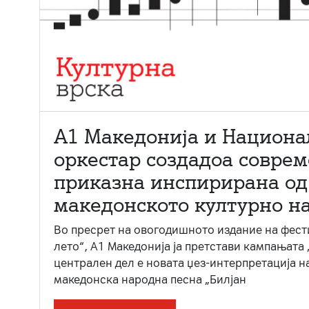
А1 Македонија и Национа
оркестар создадоа совре
приказна инспирирана од
македонското културно н
Во пресрет на овогодишното издание на фест
лето“, А1 Македонија ја претстави кампањата 
централен дел е новата џез-интерпретација н
македонска народна песна „Билјан