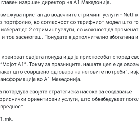
, главен извршен директор на А1 Македонија.
можува пристап до водечките стриминг услуги – Netflix
то портфолио, во согласност со тарифниот модел што го
изберат до 2 стриминг услуги, со можност да променат
, и тоа засекогаш. Понудата е дополнително збогатена и
 креираат својата понуда и да ја приспособат според св
 “Мојот А1”. Токму за празниците, нашата цел е да ово
пакет што совршено одговара на неговите потреби“, изј
рансформација во А1 Македонија.
а потврдува својата стратегиска насока за создавање
ориснички ориентирани услуги, што обезбедуваат пого
 вредност.
1.mk.