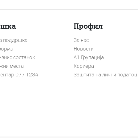
ршка
Профил
за поддршка
За нас
форма
Новости
изнис состанок
А1 Групација
жни места
Кариера
центар
077 1234
Заштита на лични податоц