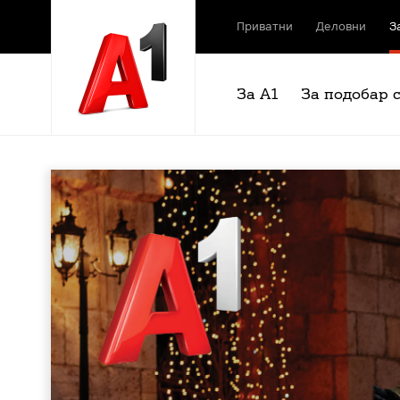
Приватни
Деловни
З
За А1
За подобар 