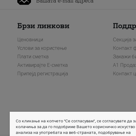
Брзи линкови
Подд
Ценовници
Секција 
Услови за користење
Контакт 
Плати сметка
Закажи б
Активирајте Е-сметка
A1 Прода
Припејд регистрација
Контакт 
Со кликање на копчето "Се согласувам", се согласувате да 
Member of
колачиња за да го подобриме Вашето корисничко искуство
анализа на употребата на веб-страната, подобрување на