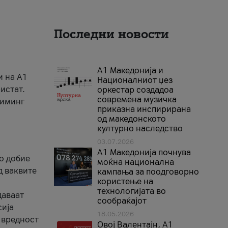
Последни новости
А1 Македонија и
и на A1
Националниот џез
истат.
оркестар создадоа
современа музичка
риминг
приказна инспирирана
од македонското
културно наследство
03.07.2026
A1 Македонија почнува
го добие
моќна национална
д ваквите
кампања за поодговорно
користење на
технологијата во
даваат
сообраќајот
сија
18.05.2026
 вредност
Овој Валентајн, A1