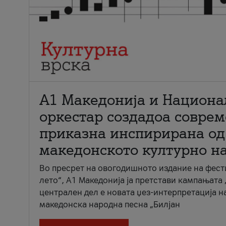
А1 Македонија и Национа
оркестар создадоа совре
приказна инспирирана од
македонското културно н
Во пресрет на овогодишното издание на фест
лето“, А1 Македонија ја претстави кампањата 
централен дел е новата џез-интерпретација н
македонска народна песна „Билјан