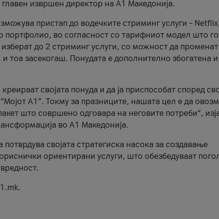
, главен извршен директор на А1 Македонија.
можува пристап до водечките стриминг услуги – Netflix
то портфолио, во согласност со тарифниот модел што го
изберат до 2 стриминг услуги, со можност да променат
, и тоа засекогаш. Понудата е дополнително збогатена и
 креираат својата понуда и да ја приспособат според св
 “Мојот А1”. Токму за празниците, нашата цел е да ово
пакет што совршено одговара на неговите потреби“, изј
рансформација во А1 Македонија.
а потврдува својата стратегиска насока за создавање
ориснички ориентирани услуги, што обезбедуваат пого
 вредност.
1.mk.