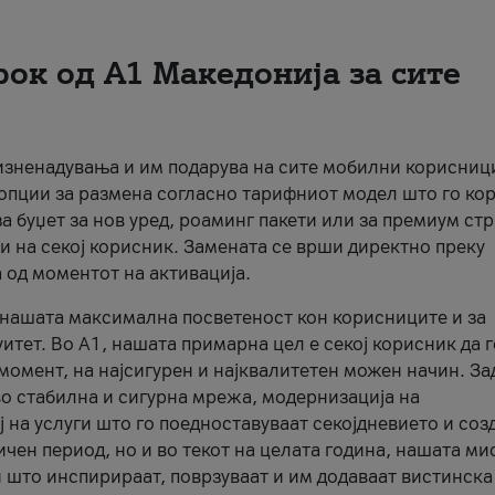
рок од А1 Македонија за сите
 изненадувања и им подарува на сите мобилни корисниц
 опции за размена согласно тарифниот модел што го кор
а буџет за нов уред, роаминг пакети или за премиум ст
и на секој корисник. Замената се врши директно преку
 од моментот на активација.
а нашата максимална посветеност кон корисниците и за
итет. Во А1, нашата примарна цел е секој корисник да 
момент, на најсигурен и најквалитетен можен начин. За
о стабилна и сигурна мрежа, модернизација на
 на услуги што го поедноставуваат секојдневието и соз
чен период, но и во текот на целата година, нашата ми
и што инспирираат, поврзуваат и им додаваат вистинска