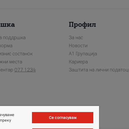
ршка
Профил
за поддршка
За нас
форма
Новости
изнис состанок
А1 Групација
жни места
Кариера
центар
077 1234
Заштита на лични податоц
зачуваме
Се согласувам
 преку