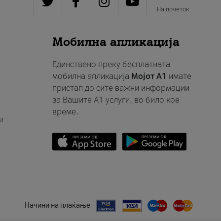
На почеток
Мобилна апликација
Единствено преку бесплатната
мобилна апликација
Мојот A1
имате
пристап до сите важни информации
за Вашите A1 услуги, во било кое
време.
и
Начини на плаќање