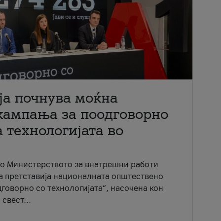
ја почнува моќна
кампања за поодговорно
 технологијата во
со Министерството за внатрешни работи
ја претставија националната општествено
говорно со технологијата“, насочена кон
свест...