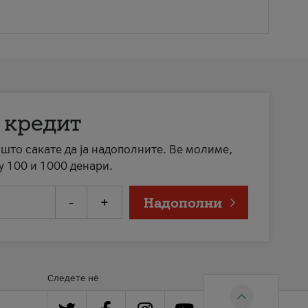
 кредит
а што сакате да ја надополните. Ве молиме,
у 100 и 1000 денари.
-
+
Надополни
Следете нè