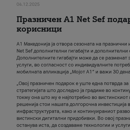
04.12.2025
Празничен A1 Net Sеf пода
корисници
А1 Македонија ја отвора сезоната на празнични
Net Sef дополнителни гигабајти и дополнителни
Дополнителните гигабајти може да се разменат з
услуги, во согласност со индивидуалните потреб
мобилната апликација „Мојот А1“ и важи 30 дена
„Овој празничен подарок е уште една потврда з
стратегијата што доследно ја градиме во контину
токму она што му е најпотребно во вистинскиот 
решенија стои нашата долгорочна инвестиција в
инфраструктурата, како и континуираниот развој
вистински дигитални придобивки. Во овој празни
останува иста, да создаваме технологии и услуг