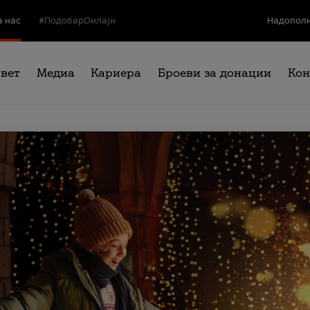
а нас
#ПодобарОнлајн
Надополн
свет
Медиа
Кариера
Броеви за донации
Кон