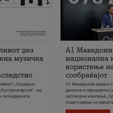
лниот џез
A1 Македони
мена музичка
национална 
користење на
аследство
сообраќајот
ивалот „Охридско
A1 Македонија заедно 
„Културна врска“, чиј
денеска и официјално 
а легендарната
одговорна кампања „Од
подигнување на јавната 