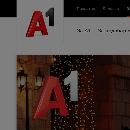
Приватни
Деловни
З
За А1
За подобар 