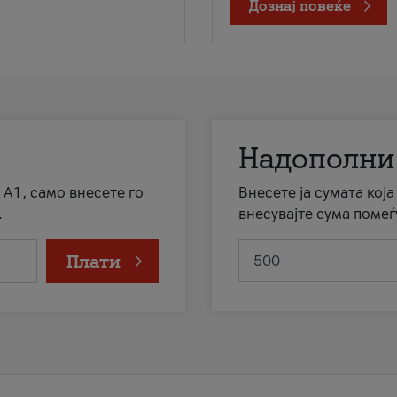
Дознај повеќе
Надополни
 А1, само внесете го
Внесете ја сумата кој
.
внесувајте сума помеѓ
Плати