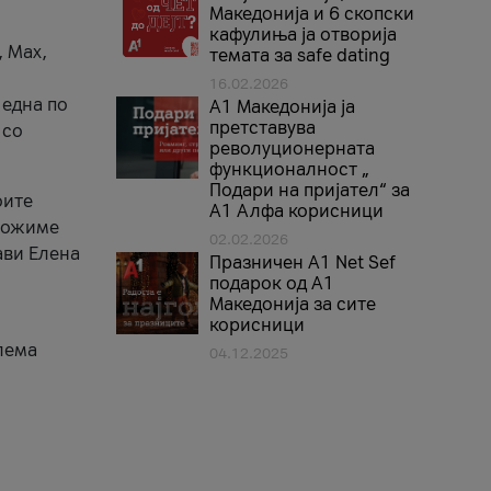
Македонија и 6 скопски
кафулиња ја отворија
, Max,
темата за safe dating
16.02.2026
 една по
А1 Македонија ја
претставува
 со
револуционерната
функционалност „
Подари на пријател“ за
оите
А1 Алфа корисници
зможиме
02.02.2026
ави Елена
Празничен A1 Net Sеf
подарок од А1
Македонија за сите
корисници
лема
04.12.2025