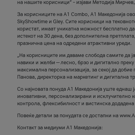
на нашите корисници“ – изјави Методија Мирчев
За корисниците на A1 Combo, А1 Македонија овоз
SkyShowtime и Gley. Сите корисници на тековно
користат, имаат уникатна можност бесплатно да 
истекот на 30 дена, без дополнителна претплата
празнична цена на одредени атрактивни уреди.
„На корисниците им даваме слобода самите да ја
навики и желби — лесно, брзо и дигитално преку
максимална персонализација, за секој да добие 
Панова, директорка на маркетинг и дигитална т
Со најновата понуда А1 Македонија уште еднаш ј
иновативни, персонализирани и исклучително к
контрола, флексибилност и вистинска додадена
Повеќе детали за понудата се достапни на www.А
Контакт за медиуми А1 Македонија: