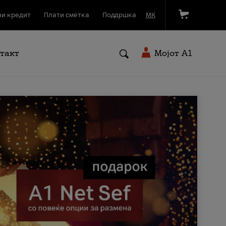
и кредит
Плати сметка
Поддршка
МК
такт
Мојот A1