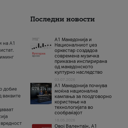
Последни новости
А1 Македонија и
и на A1
Националниот џез
истат.
оркестар создадоа
современа музичка
риминг
приказна инспирирана
од македонското
културно наследство
03.07.2026
A1 Македонија почнува
го добие
моќна национална
д ваквите
кампања за поодговорно
користење на
технологијата во
даваат
сообраќајот
сија
18.05.2026
 вредност
Овој Валентајн, A1