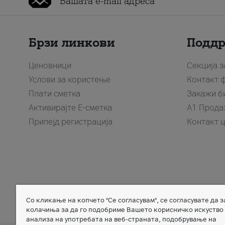
Брзи линкови
Подд
Ценовници
Секција 
Услови за користење
Контакт 
Плати сметка
Закажи б
Активирајте Е-сметка
A1 Прода
Припејд регистрација
Контакт 
Со кликање на копчето "Се согласувам", се согласувате да 
Member of
колачиња за да го подобриме Вашето корисничко искуство
анализа на употребата на веб-страната, подобрување на