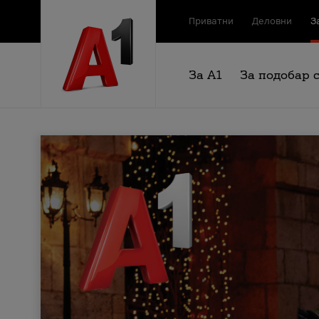
Приватни
Деловни
З
За А1
За подобар 