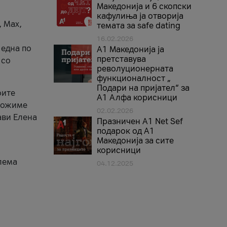
Македонија и 6 скопски
кафулиња ја отворија
, Max,
темата за safe dating
16.02.2026
 една по
А1 Македонија ја
претставува
 со
револуционерната
функционалност „
Подари на пријател“ за
оите
А1 Алфа корисници
зможиме
02.02.2026
ави Елена
Празничен A1 Net Sеf
подарок од А1
Македонија за сите
корисници
лема
04.12.2025