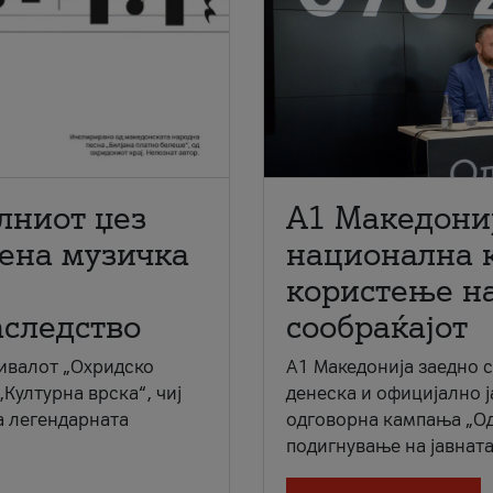
лниот џез
A1 Македони
мена музичка
национална 
користење на
аследство
сообраќајот
ивалот „Охридско
A1 Македонија заедно 
„Културна врска“, чиј
денеска и официјално 
а легендарната
одговорна кампања „Од
подигнување на јавната 