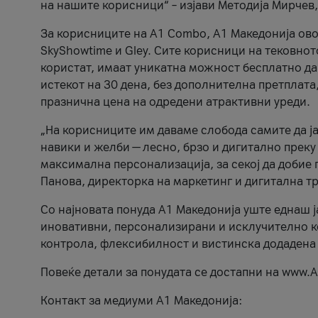
на нашите корисници“ – изјави Методија Мирчев
За корисниците на A1 Combo, А1 Македонија овоз
SkyShowtime и Gley. Сите корисници на тековно
користат, имаат уникатна можност бесплатно да 
истекот на 30 дена, без дополнителна претплата
празнична цена на одредени атрактивни уреди.
„На корисниците им даваме слобода самите да ја
навики и желби — лесно, брзо и дигитално преку
максимална персонализација, за секој да добие 
Панова, директорка на маркетинг и дигитална т
Со најновата понуда А1 Македонија уште еднаш ј
иновативни, персонализирани и исклучително к
контрола, флексибилност и вистинска додадена
Повеќе детали за понудата се достапни на www.А
Контакт за медиуми А1 Македонија: