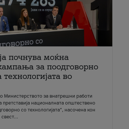
ја почнува моќна
кампања за поодговорно
 технологијата во
со Министерството за внатрешни работи
ја претставија националната општествено
говорно со технологијата“, насочена кон
свест...