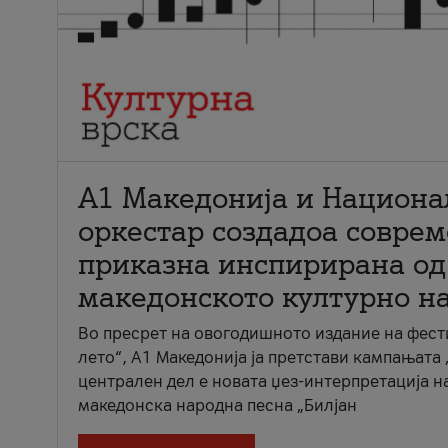
А1 Македонија и Национа
оркестар создадоа совре
приказна инспирирана од
македонското културно н
Во пресрет на овогодишното издание на фест
лето“, А1 Македонија ја претстави кампањата 
централен дел е новата џез-интерпретација н
македонска народна песна „Билјан