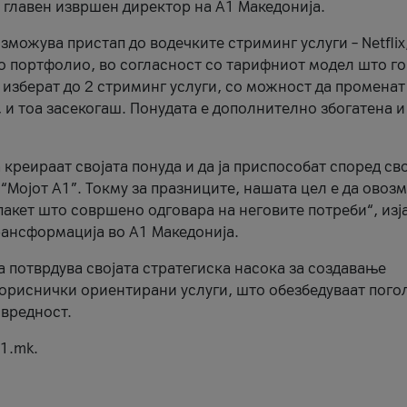
, главен извршен директор на А1 Македонија.
можува пристап до водечките стриминг услуги – Netflix
то портфолио, во согласност со тарифниот модел што го
изберат до 2 стриминг услуги, со можност да променат
, и тоа засекогаш. Понудата е дополнително збогатена и
 креираат својата понуда и да ја приспособат според св
 “Мојот А1”. Токму за празниците, нашата цел е да ово
пакет што совршено одговара на неговите потреби“, изј
рансформација во А1 Македонија.
а потврдува својата стратегиска насока за создавање
ориснички ориентирани услуги, што обезбедуваат пого
 вредност.
1.mk.