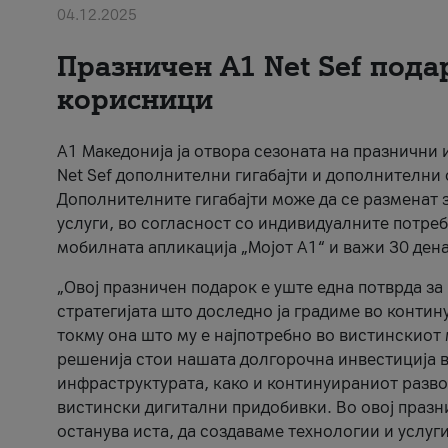
04.12.2025
Празничен A1 Net Sеf пода
корисници
А1 Македонија ја отвора сезоната на празнични
Net Sef дополнителни гигабајти и дополнителни
Дополнителните гигабајти може да се разменат з
услуги, во согласност со индивидуалните потреб
мобилната апликација „Мојот А1“ и важи 30 дена
„Овој празничен подарок е уште една потврда з
стратегијата што доследно ја градиме во контину
токму она што му е најпотребно во вистинскиот 
решенија стои нашата долгорочна инвестиција в
инфраструктурата, како и континуираниот развој
вистински дигитални придобивки. Во овој празни
останува иста, да создаваме технологии и услуг