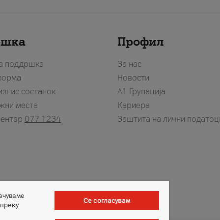
ршка
Профил
за поддршка
За нас
форма
Новости
изнис состанок
А1 Групација
жни места
Кариера
центар
077 1234
Заштита на лични податоц
зачуваме
Се согласувам
 преку