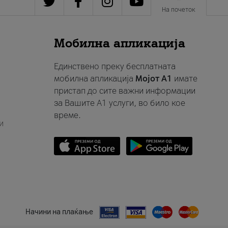
На почеток
Мобилна апликација
Единствено преку бесплатната
мобилна апликација
Мојот A1
имате
пристап до сите важни информации
за Вашите A1 услуги, во било кое
време.
и
Начини на плаќање