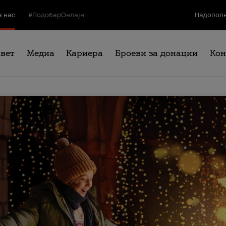
а нас
#ПодобарОнлајн
Надополн
свет
Медиа
Кариера
Броеви за донации
Кон