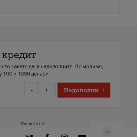
 кредит
а што сакате да ја надополните. Ве молиме,
у 100 и 1000 денари.
-
+
Надополни
Следете нè