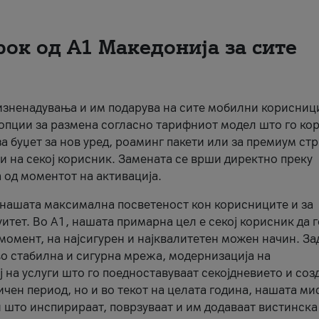
рок од А1 Македонија за сите
 изненадувања и им подарува на сите мобилни корисниц
 опции за размена согласно тарифниот модел што го кор
а буџет за нов уред, роаминг пакети или за премиум ст
и на секој корисник. Замената се врши директно преку
 од моментот на активација.
а нашата максимална посветеност кон корисниците и за
итет. Во А1, нашата примарна цел е секој корисник да 
момент, на најсигурен и најквалитетен можен начин. За
о стабилна и сигурна мрежа, модернизација на
 на услуги што го поедноставуваат секојдневието и соз
чен период, но и во текот на целата година, нашата ми
и што инспирираат, поврзуваат и им додаваат вистинска