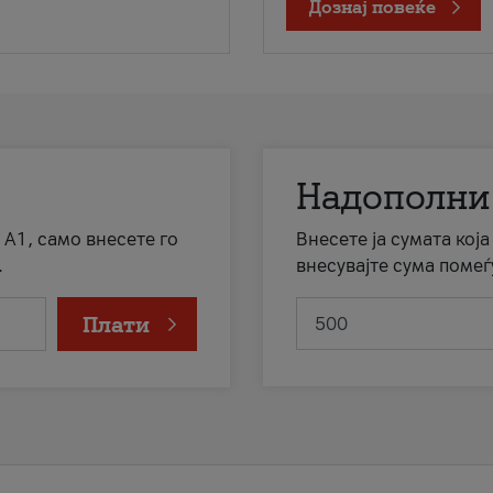
Дознај повеќе
Надополни
 А1, само внесете го
Внесете ја сумата кој
.
внесувајте сума помеѓ
Плати