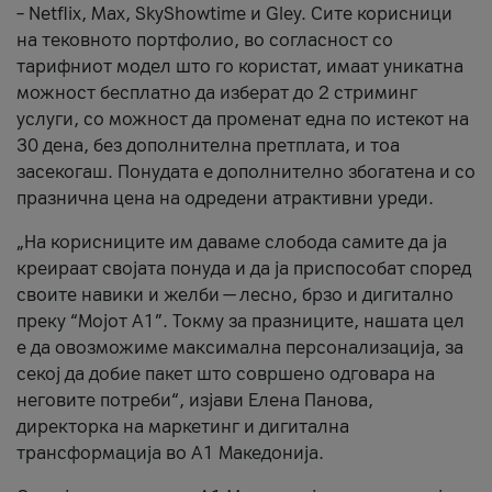
– Netflix, Max, SkyShowtime и Gley. Сите корисници
на тековното портфолио, во согласност со
тарифниот модел што го користат, имаат уникатна
можност бесплатно да изберат до 2 стриминг
услуги, со можност да променат една по истекот на
30 дена, без дополнителна претплата, и тоа
засекогаш. Понудата е дополнително збогатена и со
празнична цена на одредени атрактивни уреди.
„На корисниците им даваме слобода самите да ја
креираат својата понуда и да ја приспособат според
своите навики и желби — лесно, брзо и дигитално
преку “Мојот А1”. Токму за празниците, нашата цел
е да овозможиме максимална персонализација, за
секој да добие пакет што совршено одговара на
неговите потреби“, изјави Елена Панова,
директорка на маркетинг и дигитална
трансформација во А1 Македонија.