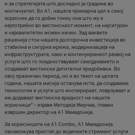
и за стратегијата што доследно ја градиме во
континуитет. Во А1, нашата примарна цел е секој
корисник да го добие токму она што му е
најпотребно во вистинскиот момент, на најсигурен
и најквалитетен можен начин. Зад ваквите
решенија стои нашата долгорочна инвестиција во
стабилна и сигурна мрежа, модернизација на
инфраструктурата, како и континуираниот развој на
услуги што го поедноставуваат секојдневието и
создаваат вистински дигитални придобивки. Во
овој празничен период, но и во текот на целата
година, нашата мисија останува иста, да создаваме
технологии и услуги што инспирираат, поврзуваат и
им додаваат вистинска вредност на нашите
корисници“ – изјави Методија Мирчев, главен
извршен директор на А1 Македонија.
За корисниците на A1 Combo, А1 Македонија
овозможува пристап до водечките стриминг услуги