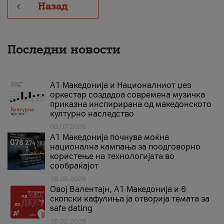
Назад
Последни новости
А1 Македонија и Националниот џез
оркестар создадоа современа музичка
приказна инспирирана од македонското
културно наследство
03.07.2026
A1 Македонија почнува моќна
национална кампања за поодговорно
користење на технологијата во
сообраќајот
18.05.2026
Овој Валентајн, A1 Македонија и 6
скопски кафулиња ја отворија темата за
safe dating
16.02.2026