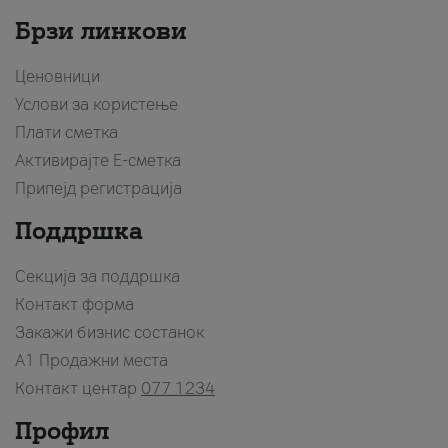
Брзи линкови
Ценовници
Услови за користење
Плати сметка
Активирајте Е-сметка
Припејд регистрација
Поддршка
Секција за поддршка
Контакт форма
Закажи бизнис состанок
A1 Продажни места
Контакт центар
077 1234
Профил