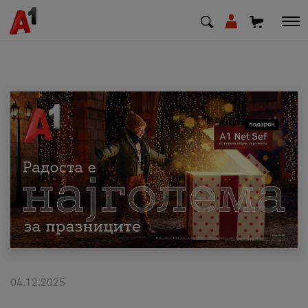
МК
EN
SQ
Приватни
Деловни
Поддршка
Надополни кредит
04.12.2025
Плати сметка