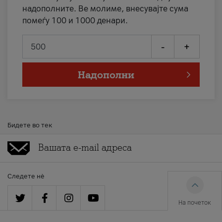
надополните. Ве молиме, внесувајте сума
помеѓу 100 и 1000 денари.
-
+
Надополни
Бидете во тек
Следете нè
На почеток