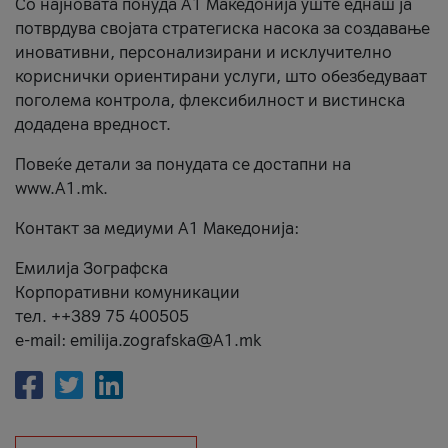
Со најновата понуда А1 Македонија уште еднаш ја
потврдува својата стратегиска насока за создавање
иновативни, персонализирани и исклучително
кориснички ориентирани услуги, што обезбедуваат
поголема контрола, флексибилност и вистинска
додадена вредност.
Повеќе детали за понудата се достапни на
www.А1.mk.
Контакт за медиуми А1 Македонија:
Емилија Зографска
Корпоративни комуникации
тел. ++389 75 400505
e-mail: emilija.zografska@A1.mk