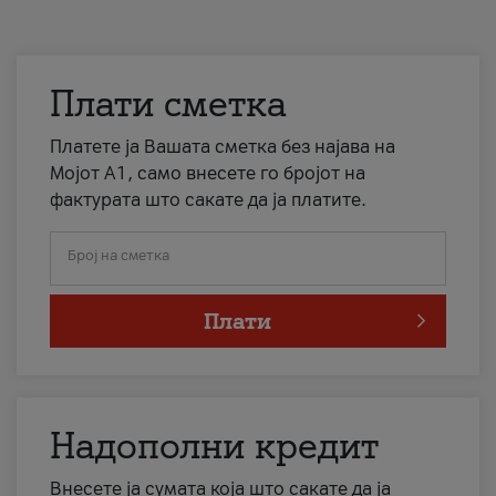
Плати сметка
Платете ја Вашата сметка без најава на
Мојот А1, само внесете го бројот на
фактурата што сакате да ја платите.
Број на сметка
Плати
Надополни кредит
Внесете ја сумата која што сакате да ја