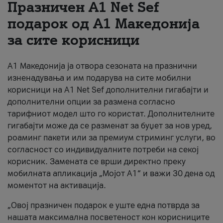
Празничен A1 Net Sеf
За нас
подарок од А1 Македонија
за сите корисници
#ПодобарОнлајн
А1 Македонија ја отвора сезоната на празнични
изненадувања и им подарува на сите мобилни
корисници на A1 Net Sef дополнителни гигабајти и
дополнителни опции за размена согласно
тарифниот модел што го користат. Дополнителните
гигабајти може да се разменат за буџет за нов уред,
роаминг пакети или за премиум стриминг услуги, во
согласност со индивидуалните потреби на секој
корисник. Замената се врши директно преку
мобилната апликација „Мојот А1“ и важи 30 дена од
моментот на активација.
„Овој празничен подарок е уште една потврда за
нашата максимална посветеност кон корисниците