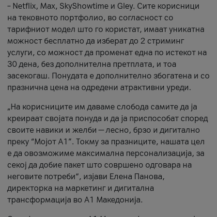
– Netflix, Max, SkyShowtime и Gley. Сите корисници
на тековното портфолио, во согласност со
тарифниот модел што го користат, имаат уникатна
можност бесплатно да изберат до 2 стриминг
услуги, со можност да променат една по истекот на
30 дена, без дополнителна претплата, и тоа
засекогаш. Понудата е дополнително збогатена и со
празнична цена на одредени атрактивни уреди.
„На корисниците им даваме слобода самите да ја
креираат својата понуда и да ја приспособат според
своите навики и желби — лесно, брзо и дигитално
преку “Мојот А1”. Токму за празниците, нашата цел
е да овозможиме максимална персонализација, за
секој да добие пакет што совршено одговара на
неговите потреби“, изјави Елена Панова,
директорка на маркетинг и дигитална
трансформација во А1 Македонија.