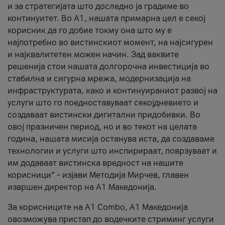
и за стратегијата што доследно ја градиме во
континуитет. Во А1, нашата примарна цел е секој
корисник да го добие токму она што му е
најпотребно во вистинскиот момент, на најсигурен
и најквалитетен можен начин. Зад ваквите
решенија стои нашата долгорочна инвестиција во
стабилна и сигурна мрежа, модернизација на
инфраструктурата, како и континуираниот развој на
услуги што го поедноставуваат секојдневието и
создаваат вистински дигитални придобивки. Во
овој празничен период, но и во текот на целата
година, нашата мисија останува иста, да создаваме
технологии и услуги што инспирираат, поврзуваат и
им додаваат вистинска вредност на нашите
корисници“ – изјави Методија Мирчев, главен
извршен директор на А1 Македонија.
За корисниците на A1 Combo, А1 Македонија
овозможува пристап до водечките стриминг услуги