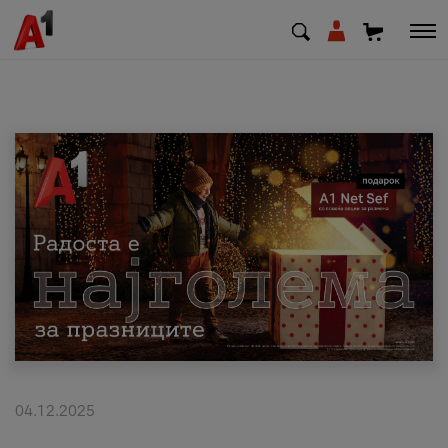
МК
EN
SQ
Приватни
Деловни
Поддршка
Надополни кредит
04.12.2025
Плати сметка