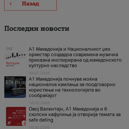
Назад
Последни новости
А1 Македонија и Националниот џез
оркестар создадоа современа музичка
приказна инспирирана од македонското
културно наследство
03.07.2026
A1 Македонија почнува моќна
национална кампања за поодговорно
користење на технологијата во
сообраќајот
18.05.2026
Овој Валентајн, A1 Македонија и 6
скопски кафулиња ја отворија темата за
safe dating
16.02.2026