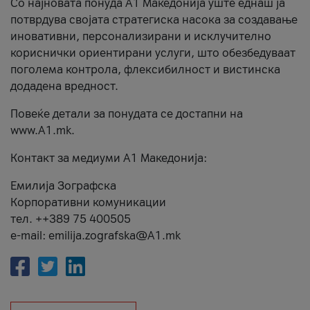
Со најновата понуда А1 Македонија уште еднаш ја
потврдува својата стратегиска насока за создавање
иновативни, персонализирани и исклучително
кориснички ориентирани услуги, што обезбедуваат
поголема контрола, флексибилност и вистинска
додадена вредност.
Повеќе детали за понудата се достапни на
www.А1.mk.
Контакт за медиуми А1 Македонија:
Емилија Зографска
Корпоративни комуникации
тел. ++389 75 400505
e-mail: emilija.zografska@A1.mk