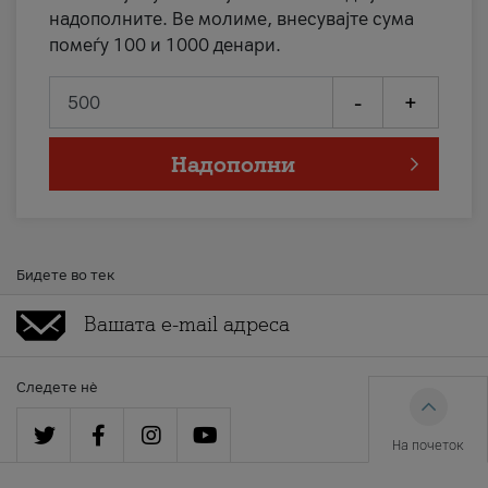
надополните. Ве молиме, внесувајте сума
помеѓу 100 и 1000 денари.
-
+
Надополни
Бидете во тек
Следете нè
На почеток