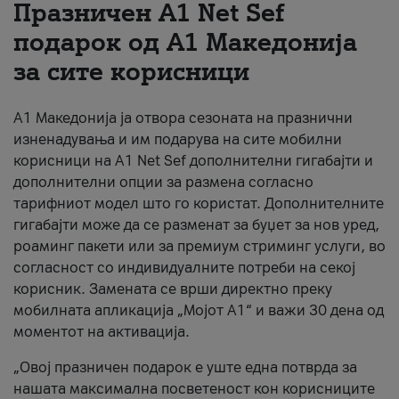
Празничен A1 Net Sеf
За нас
подарок од А1 Македонија
за сите корисници
#ПодобарОнлајн
А1 Македонија ја отвора сезоната на празнични
изненадувања и им подарува на сите мобилни
корисници на A1 Net Sef дополнителни гигабајти и
дополнителни опции за размена согласно
тарифниот модел што го користат. Дополнителните
гигабајти може да се разменат за буџет за нов уред,
роаминг пакети или за премиум стриминг услуги, во
согласност со индивидуалните потреби на секој
корисник. Замената се врши директно преку
мобилната апликација „Мојот А1“ и важи 30 дена од
моментот на активација.
„Овој празничен подарок е уште една потврда за
нашата максимална посветеност кон корисниците