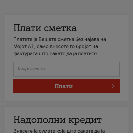
Плати сметка
Платете ја Вашата сметка без најава на
Мојот А1, само внесете го бројот на
фактурата што сакате да ја платите.
Број на сметка
Плати
Надополни кредит
Внесете ја сумата која што сакате да ја