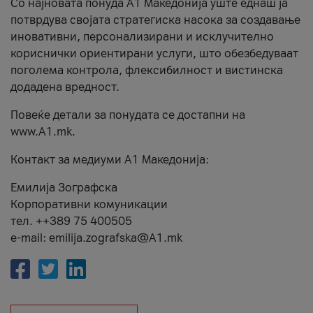
Со најновата понуда А1 Македонија уште еднаш ја
потврдува својата стратегиска насока за создавање
иновативни, персонализирани и исклучително
кориснички ориентирани услуги, што обезбедуваат
поголема контрола, флексибилност и вистинска
додадена вредност.
Повеќе детали за понудата се достапни на
www.А1.mk.
Контакт за медиуми А1 Македонија:
Емилија Зографска
Корпоративни комуникации
тел. ++389 75 400505
e-mail: emilija.zografska@A1.mk