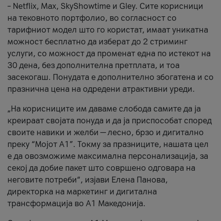
– Netflix, Max, SkyShowtime и Gley. Сите корисници
на тековното портфолио, во согласност со
тарифниот модел што го користат, имаат уникатна
можност бесплатно да изберат до 2 стриминг
услуги, со можност да променат една по истекот на
30 дена, без дополнителна претплата, и тоа
засекогаш. Понудата е дополнително збогатена и со
празнична цена на одредени атрактивни уреди.
„На корисниците им даваме слобода самите да ја
креираат својата понуда и да ја приспособат според
своите навики и желби — лесно, брзо и дигитално
преку “Мојот А1”. Токму за празниците, нашата цел
е да овозможиме максимална персонализација, за
секој да добие пакет што совршено одговара на
неговите потреби“, изјави Елена Панова,
директорка на маркетинг и дигитална
трансформација во А1 Македонија.