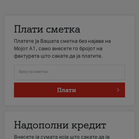
Плати сметка
Платете ја Вашата сметка без најава на
Мојот А1, само внесете го бројот на
фактурата што сакате да ја платите.
Број на сметка
Плати
Надополни кредит
Внесете ја сумата која што сакате да ја