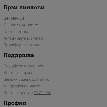
Брзи линкови
Ценовници
Услови за користење
Плати сметка
Активирајте Е-сметка
Припејд регистрација
Поддршка
Секција за поддршка
Контакт форма
Закажи бизнис состанок
A1 Продажни места
Контакт центар
077 1234
Профил