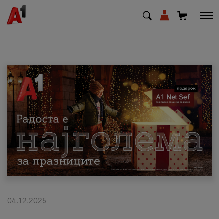
МК
EN
SQ
Приватни
Деловни
Поддршка
Надополни кредит
04.12.2025
Плати сметка