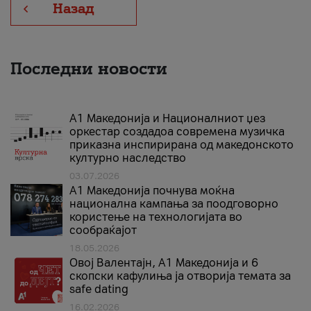
Назад
Последни новости
А1 Македонија и Националниот џез
оркестар создадоа современа музичка
приказна инспирирана од македонското
културно наследство
03.07.2026
A1 Македонија почнува моќна
национална кампања за поодговорно
користење на технологијата во
сообраќајот
18.05.2026
Овој Валентајн, A1 Македонија и 6
скопски кафулиња ја отворија темата за
safe dating
16.02.2026