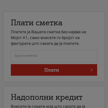
Плати сметка
Платете ја Вашата сметка без најава на
Мојот А1, само внесете го бројот на
фактурата што сакате да ја платите.
Број на сметка
Плати
Надополни кредит
Внесете ја сумата која што сакате да ја