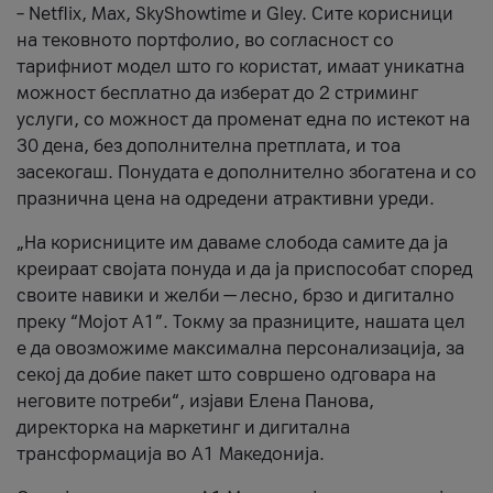
– Netflix, Max, SkyShowtime и Gley. Сите корисници
на тековното портфолио, во согласност со
тарифниот модел што го користат, имаат уникатна
можност бесплатно да изберат до 2 стриминг
услуги, со можност да променат една по истекот на
30 дена, без дополнителна претплата, и тоа
засекогаш. Понудата е дополнително збогатена и со
празнична цена на одредени атрактивни уреди.
„На корисниците им даваме слобода самите да ја
креираат својата понуда и да ја приспособат според
своите навики и желби — лесно, брзо и дигитално
преку “Мојот А1”. Токму за празниците, нашата цел
е да овозможиме максимална персонализација, за
секој да добие пакет што совршено одговара на
неговите потреби“, изјави Елена Панова,
директорка на маркетинг и дигитална
трансформација во А1 Македонија.