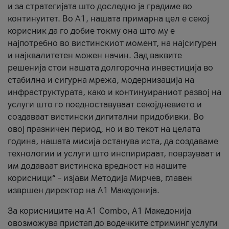
и за стратегијата што доследно ја градиме во
континуитет. Во А1, нашата примарна цел е секој
корисник да го добие токму она што му е
најпотребно во вистинскиот момент, на најсигурен
и најквалитетен можен начин. Зад ваквите
решенија стои нашата долгорочна инвестиција во
стабилна и сигурна мрежа, модернизација на
инфраструктурата, како и континуираниот развој на
услуги што го поедноставуваат секојдневието и
создаваат вистински дигитални придобивки. Во
овој празничен период, но и во текот на целата
година, нашата мисија останува иста, да создаваме
технологии и услуги што инспирираат, поврзуваат и
им додаваат вистинска вредност на нашите
корисници“ – изјави Методија Мирчев, главен
извршен директор на А1 Македонија.
За корисниците на A1 Combo, А1 Македонија
овозможува пристап до водечките стриминг услуги