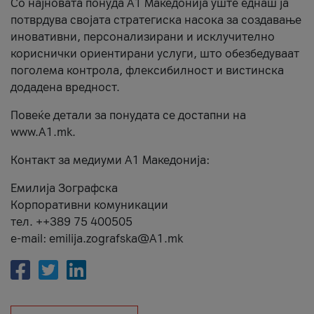
Со најновата понуда А1 Македонија уште еднаш ја
потврдува својата стратегиска насока за создавање
иновативни, персонализирани и исклучително
кориснички ориентирани услуги, што обезбедуваат
поголема контрола, флексибилност и вистинска
додадена вредност.
Повеќе детали за понудата се достапни на
www.А1.mk.
Контакт за медиуми А1 Македонија:
Емилија Зографска
Корпоративни комуникации
тел. ++389 75 400505
e-mail: emilija.zografska@A1.mk