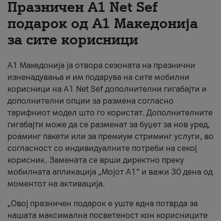
Празничен A1 Net Sеf
За нас
подарок од А1 Македонија
за сите корисници
#ПодобарОнлајн
А1 Македонија ја отвора сезоната на празнични
изненадувања и им подарува на сите мобилни
корисници на A1 Net Sef дополнителни гигабајти и
дополнителни опции за размена согласно
тарифниот модел што го користат. Дополнителните
гигабајти може да се разменат за буџет за нов уред,
роаминг пакети или за премиум стриминг услуги, во
согласност со индивидуалните потреби на секој
корисник. Замената се врши директно преку
мобилната апликација „Мојот А1“ и важи 30 дена од
моментот на активација.
„Овој празничен подарок е уште една потврда за
нашата максимална посветеност кон корисниците