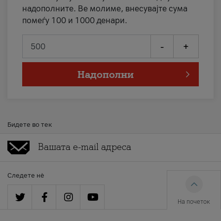
надополните. Ве молиме, внесувајте сума
помеѓу 100 и 1000 денари.
-
+
Надополни
Бидете во тек
Следете нè
На почеток