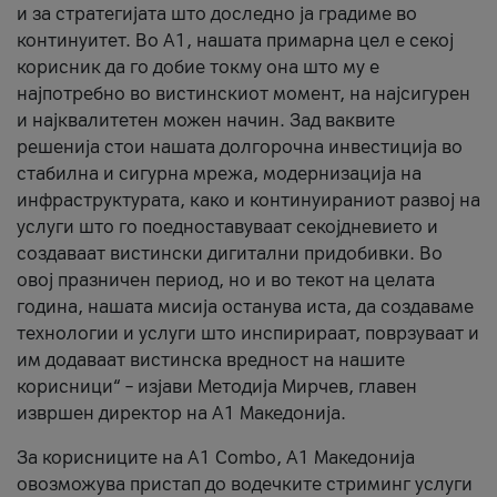
и за стратегијата што доследно ја градиме во
континуитет. Во А1, нашата примарна цел е секој
корисник да го добие токму она што му е
најпотребно во вистинскиот момент, на најсигурен
и најквалитетен можен начин. Зад ваквите
решенија стои нашата долгорочна инвестиција во
стабилна и сигурна мрежа, модернизација на
инфраструктурата, како и континуираниот развој на
услуги што го поедноставуваат секојдневието и
создаваат вистински дигитални придобивки. Во
овој празничен период, но и во текот на целата
година, нашата мисија останува иста, да создаваме
технологии и услуги што инспирираат, поврзуваат и
им додаваат вистинска вредност на нашите
корисници“ – изјави Методија Мирчев, главен
извршен директор на А1 Македонија.
За корисниците на A1 Combo, А1 Македонија
овозможува пристап до водечките стриминг услуги