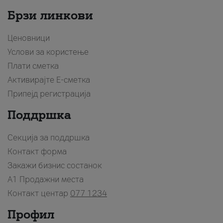
Брзи линкови
Ценовници
Услови за користење
Плати сметка
Активирајте Е-сметка
Припејд регистрација
Поддршка
Секција за поддршка
Контакт форма
Закажи бизнис состанок
A1 Продажни места
Контакт центар
077 1234
Профил