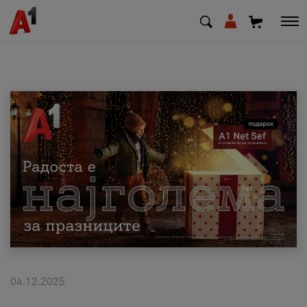
МК
EN
SQ
Приватни
Деловни
Поддршка
Надополни кредит
04.12.2025
Плати сметка