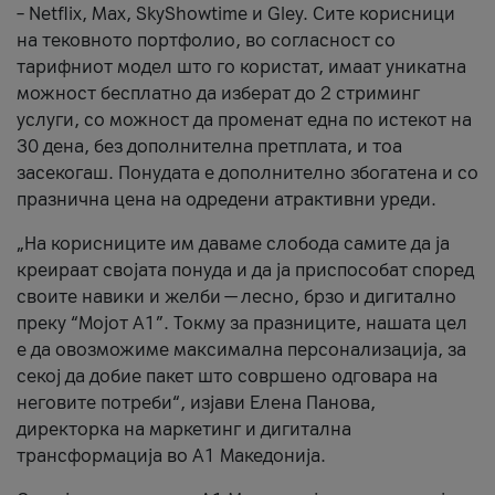
– Netflix, Max, SkyShowtime и Gley. Сите корисници
на тековното портфолио, во согласност со
тарифниот модел што го користат, имаат уникатна
можност бесплатно да изберат до 2 стриминг
услуги, со можност да променат една по истекот на
30 дена, без дополнителна претплата, и тоа
засекогаш. Понудата е дополнително збогатена и со
празнична цена на одредени атрактивни уреди.
„На корисниците им даваме слобода самите да ја
креираат својата понуда и да ја приспособат според
своите навики и желби — лесно, брзо и дигитално
преку “Мојот А1”. Токму за празниците, нашата цел
е да овозможиме максимална персонализација, за
секој да добие пакет што совршено одговара на
неговите потреби“, изјави Елена Панова,
директорка на маркетинг и дигитална
трансформација во А1 Македонија.