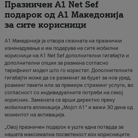
Празничен A1 Net Sеf
За нас
подарок од А1 Македонија
за сите корисници
#ПодобарОнлајн
А1 Македонија ја отвора сезоната на празнични
изненадувања и им подарува на сите мобилни
корисници на A1 Net Sef дополнителни гигабајти и
дополнителни опции за размена согласно
тарифниот модел што го користат. Дополнителните
гигабајти може да се разменат за буџет за нов уред,
роаминг пакети или за премиум стриминг услуги, во
согласност со индивидуалните потреби на секој
корисник. Замената се врши директно преку
мобилната апликација „Мојот А1“ и важи 30 дена од
моментот на активација.
„Овој празничен подарок е уште една потврда за
нашата максимална посветеност кон корисниците