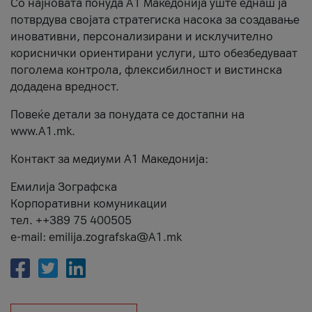
Со најновата понуда А1 Македонија уште еднаш ја
потврдува својата стратегиска насока за создавање
иновативни, персонализирани и исклучително
кориснички ориентирани услуги, што обезбедуваат
поголема контрола, флексибилност и вистинска
додадена вредност.
Повеќе детали за понудата се достапни на
www.А1.mk.
Контакт за медиуми А1 Македонија:
Емилија Зографска
Корпоративни комуникации
тел. ++389 75 400505
e-mail: emilija.zografska@A1.mk