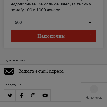
надополните. Ве молиме, внесувајте сума
помеѓу 100 и 1000 денари.
-
+
Надополни
Бидете во тек
Следете нè
На почеток