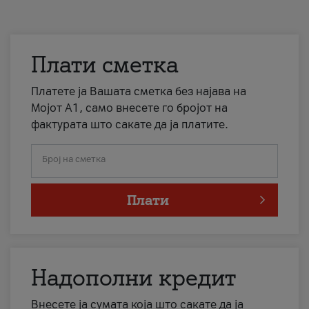
Плати сметка
Платете ја Вашата сметка без најава на
Мојот А1, само внесете го бројот на
фактурата што сакате да ја платите.
Број на сметка
Плати
Надополни кредит
Внесете ја сумата која што сакате да ја