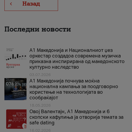
Назад
Последни новости
А1 Македонија и Националниот џез
оркестар создадоа современа музичка
приказна инспирирана од македонското
културно наследство
03.07.2026
A1 Македонија почнува моќна
национална кампања за поодговорно
користење на технологијата во
сообраќајот
18.05.2026
Овој Валентајн, A1 Македонија и 6
скопски кафулиња ја отворија темата за
safe dating
16.02.2026