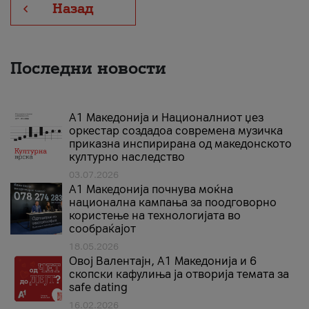
Назад
Последни новости
А1 Македонија и Националниот џез
оркестар создадоа современа музичка
приказна инспирирана од македонското
културно наследство
03.07.2026
A1 Македонија почнува моќна
национална кампања за поодговорно
користење на технологијата во
сообраќајот
18.05.2026
Овој Валентајн, A1 Македонија и 6
скопски кафулиња ја отворија темата за
safe dating
16.02.2026