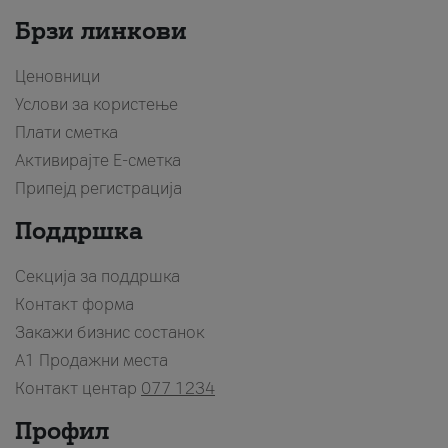
Брзи линкови
Ценовници
Услови за користење
Плати сметка
Активирајте Е-сметка
Припејд регистрација
Поддршка
Секција за поддршка
Контакт форма
Закажи бизнис состанок
A1 Продажни места
Контакт центар
077 1234
Профил