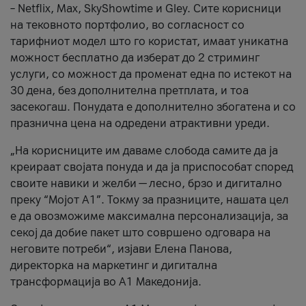
– Netflix, Max, SkyShowtime и Gley. Сите корисници
на тековното портфолио, во согласност со
тарифниот модел што го користат, имаат уникатна
можност бесплатно да изберат до 2 стриминг
услуги, со можност да променат една по истекот на
30 дена, без дополнителна претплата, и тоа
засекогаш. Понудата е дополнително збогатена и со
празнична цена на одредени атрактивни уреди.
„На корисниците им даваме слобода самите да ја
креираат својата понуда и да ја приспособат според
своите навики и желби — лесно, брзо и дигитално
преку “Мојот А1”. Токму за празниците, нашата цел
е да овозможиме максимална персонализација, за
секој да добие пакет што совршено одговара на
неговите потреби“, изјави Елена Панова,
директорка на маркетинг и дигитална
трансформација во А1 Македонија.