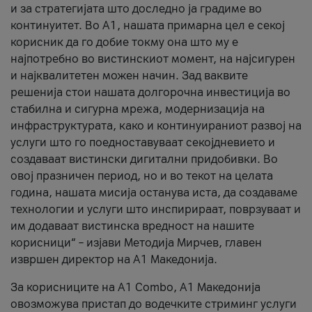
и за стратегијата што доследно ја градиме во
континуитет. Во А1, нашата примарна цел е секој
корисник да го добие токму она што му е
најпотребно во вистинскиот момент, на најсигурен
и најквалитетен можен начин. Зад ваквите
решенија стои нашата долгорочна инвестиција во
стабилна и сигурна мрежа, модернизација на
инфраструктурата, како и континуираниот развој на
услуги што го поедноставуваат секојдневието и
создаваат вистински дигитални придобивки. Во
овој празничен период, но и во текот на целата
година, нашата мисија останува иста, да создаваме
технологии и услуги што инспирираат, поврзуваат и
им додаваат вистинска вредност на нашите
корисници“ – изјави Методија Мирчев, главен
извршен директор на А1 Македонија.
За корисниците на A1 Combo, А1 Македонија
овозможува пристап до водечките стриминг услуги