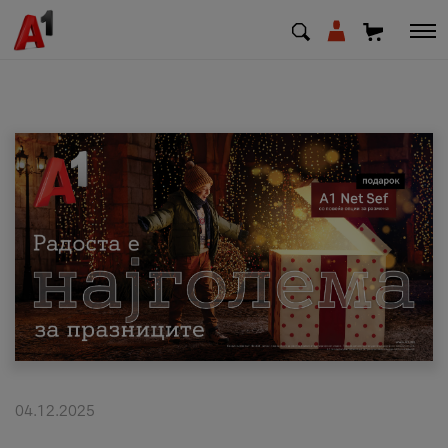
МК
EN
SQ
Приватни
Деловни
Поддршка
Надополни кредит
04.12.2025
Плати сметка