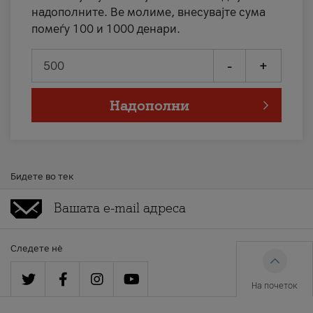
надополните. Ве молиме, внесувајте сума
помеѓу 100 и 1000 денари.
-
+
Надополни
Бидете во тек
Следете нè
На почеток