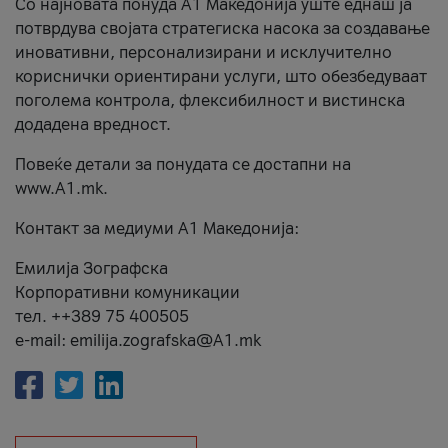
Со најновата понуда А1 Македонија уште еднаш ја
потврдува својата стратегиска насока за создавање
иновативни, персонализирани и исклучително
кориснички ориентирани услуги, што обезбедуваат
поголема контрола, флексибилност и вистинска
додадена вредност.
Повеќе детали за понудата се достапни на
www.А1.mk.
Контакт за медиуми А1 Македонија:
Емилија Зографска
Корпоративни комуникации
тел. ++389 75 400505
e-mail: emilija.zografska@A1.mk