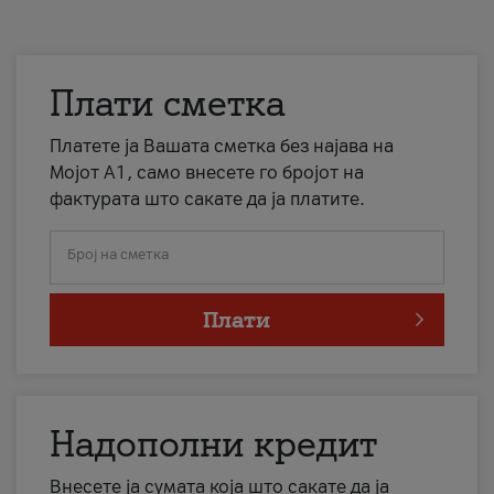
Плати сметка
Платете ја Вашата сметка без најава на
Мојот А1, само внесете го бројот на
фактурата што сакате да ја платите.
Број на сметка
Плати
Надополни кредит
Внесете ја сумата која што сакате да ја