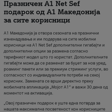
Празничен A1 Net Sеf
За нас
подарок од А1 Македонија
за сите корисници
#ПодобарОнлајн
А1 Македонија ја отвора сезоната на празнични
изненадувања и им подарува на сите мобилни
корисници на A1 Net Sef дополнителни гигабајти и
дополнителни опции за размена согласно
тарифниот модел што го користат. Дополнителните
гигабајти може да се разменат за буџет за нов уред,
роаминг пакети или за премиум стриминг услуги, во
согласност со индивидуалните потреби на секој
корисник. Замената се врши директно преку
мобилната апликација „Мојот А1“ и важи 30 дена од
моментот на активација.
„Овој празничен подарок е уште една потврда за
нашата максимална посветеност кон корисниците