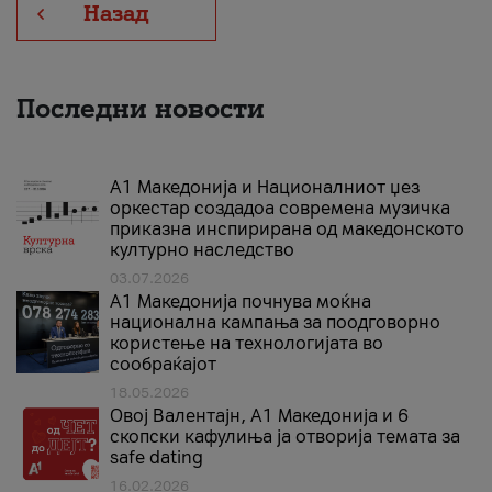
Назад
Последни новости
А1 Македонија и Националниот џез
оркестар создадоа современа музичка
приказна инспирирана од македонското
културно наследство
03.07.2026
A1 Македонија почнува моќна
национална кампања за поодговорно
користење на технологијата во
сообраќајот
18.05.2026
Овој Валентајн, A1 Македонија и 6
скопски кафулиња ја отворија темата за
safe dating
16.02.2026