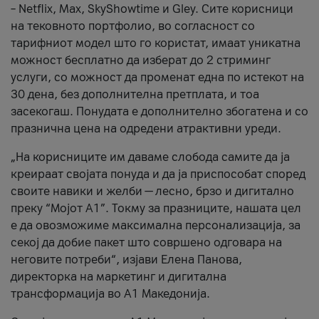
– Netflix, Max, SkyShowtime и Gley. Сите корисници
на тековното портфолио, во согласност со
тарифниот модел што го користат, имаат уникатна
можност бесплатно да изберат до 2 стриминг
услуги, со можност да променат една по истекот на
30 дена, без дополнителна претплата, и тоа
засекогаш. Понудата е дополнително збогатена и со
празнична цена на одредени атрактивни уреди.
„На корисниците им даваме слобода самите да ја
креираат својата понуда и да ја приспособат според
своите навики и желби — лесно, брзо и дигитално
преку “Мојот А1”. Токму за празниците, нашата цел
е да овозможиме максимална персонализација, за
секој да добие пакет што совршено одговара на
неговите потреби“, изјави Елена Панова,
директорка на маркетинг и дигитална
трансформација во А1 Македонија.