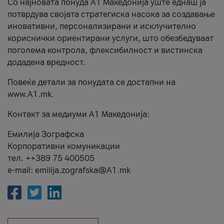
Со најновата понуда А1 Македонија уште еднаш ја
потврдува својата стратегиска насока за создавање
иновативни, персонализирани и исклучително
кориснички ориентирани услуги, што обезбедуваат
поголема контрола, флексибилност и вистинска
додадена вредност.
Повеќе детали за понудата се достапни на
www.А1.mk.
Контакт за медиуми А1 Македонија:
Емилија Зографска
Корпоративни комуникации
тел. ++389 75 400505
e-mail: emilija.zografska@A1.mk