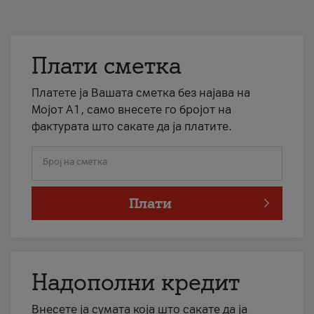
Плати сметка
Платете ја Вашата сметка без најава на
Мојот А1, само внесете го бројот на
фактурата што сакате да ја платите.
Број на сметка
Плати
Надополни кредит
Внесете ја сумата која што сакате да ја