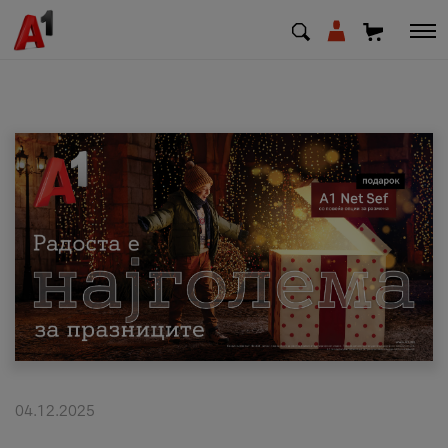
МК
EN
SQ
Приватни
Деловни
Поддршка
Надополни кредит
04.12.2025
Плати сметка