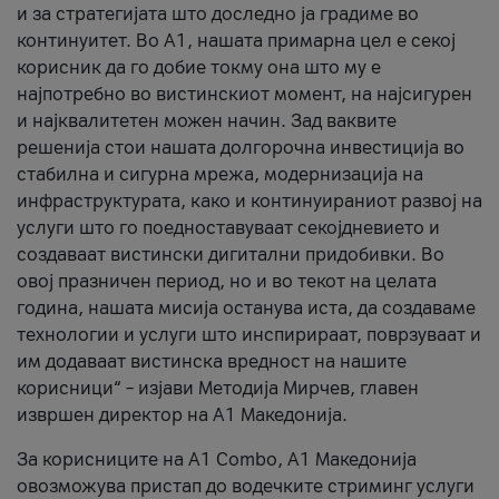
и за стратегијата што доследно ја градиме во
континуитет. Во А1, нашата примарна цел е секој
корисник да го добие токму она што му е
најпотребно во вистинскиот момент, на најсигурен
и најквалитетен можен начин. Зад ваквите
решенија стои нашата долгорочна инвестиција во
стабилна и сигурна мрежа, модернизација на
инфраструктурата, како и континуираниот развој на
услуги што го поедноставуваат секојдневието и
создаваат вистински дигитални придобивки. Во
овој празничен период, но и во текот на целата
година, нашата мисија останува иста, да создаваме
технологии и услуги што инспирираат, поврзуваат и
им додаваат вистинска вредност на нашите
корисници“ – изјави Методија Мирчев, главен
извршен директор на А1 Македонија.
За корисниците на A1 Combo, А1 Македонија
овозможува пристап до водечките стриминг услуги