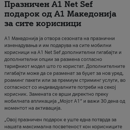
Празничен A1 Net Sеf
За нас
подарок од А1 Македонија
за сите корисници
#ПодобарОнлајн
А1 Македонија ја отвора сезоната на празнични
изненадувања и им подарува на сите мобилни
корисници на A1 Net Sef дополнителни гигабајти и
дополнителни опции за размена согласно
тарифниот модел што го користат. Дополнителните
гигабајти може да се разменат за буџет за нов уред,
роаминг пакети или за премиум стриминг услуги, во
согласност со индивидуалните потреби на секој
корисник. Замената се врши директно преку
мобилната апликација „Мојот А1“ и важи 30 дена од
моментот на активација.
„Овој празничен подарок е уште една потврда за
нашата максимална посветеност кон корисниците