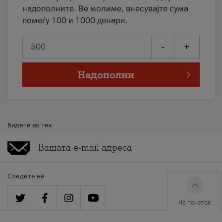
надополните. Ве молиме, внесувајте сума
помеѓу 100 и 1000 денари.
-
+
Надополни
Бидете во тек
Следете нè
На почеток