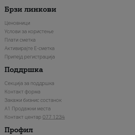
Брзи линкови
Ценовници
Услови за користење
Плати сметка
Активирајте Е-сметка
Припејд регистрација
Поддршка
Секција за поддршка
Контакт форма
Закажи бизнис состанок
A1 Продажни места
Контакт центар
077 1234
Профил