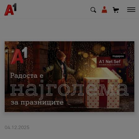
МК
EN
SQ
Приватни
Деловни
Поддршка
Надополни кредит
04.12.2025
Плати сметка