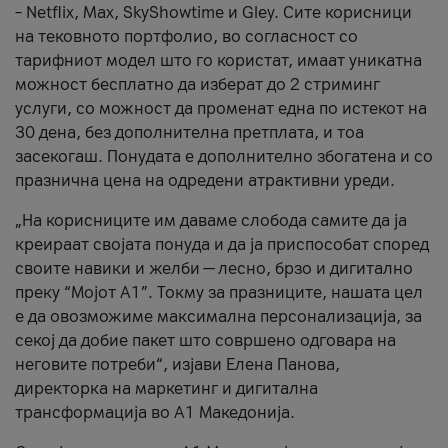
– Netflix, Max, SkyShowtime и Gley. Сите корисници
на тековното портфолио, во согласност со
тарифниот модел што го користат, имаат уникатна
можност бесплатно да изберат до 2 стриминг
услуги, со можност да променат една по истекот на
30 дена, без дополнителна претплата, и тоа
засекогаш. Понудата е дополнително збогатена и со
празнична цена на одредени атрактивни уреди.
„На корисниците им даваме слобода самите да ја
креираат својата понуда и да ја приспособат според
своите навики и желби — лесно, брзо и дигитално
преку “Мојот А1”. Токму за празниците, нашата цел
е да овозможиме максимална персонализација, за
секој да добие пакет што совршено одговара на
неговите потреби“, изјави Елена Панова,
директорка на маркетинг и дигитална
трансформација во А1 Македонија.