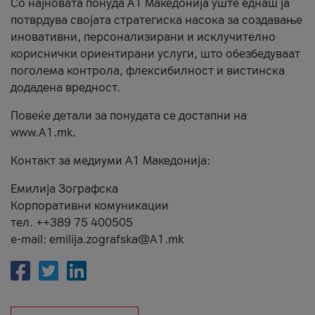
Со најновата понуда А1 Македонија уште еднаш ја
потврдува својата стратегиска насока за создавање
иновативни, персонализирани и исклучително
кориснички ориентирани услуги, што обезбедуваат
поголема контрола, флексибилност и вистинска
додадена вредност.
Повеќе детали за понудата се достапни на
www.А1.mk.
Контакт за медиуми А1 Македонија:
Емилија Зографска
Корпоративни комуникации
тел. ++389 75 400505
e-mail: emilija.zografska@A1.mk