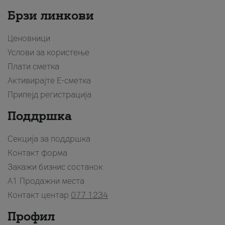
Брзи линкови
Ценовници
Услови за користење
Плати сметка
Активирајте Е-сметка
Припејд регистрација
Поддршка
Секција за поддршка
Контакт форма
Закажи бизнис состанок
A1 Продажни места
Контакт центар
077 1234
Профил