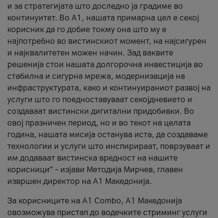
и за стратегијата што доследно ја градиме во
континуитет. Во А1, нашата примарна цел е секој
корисник да го добие токму она што му е
најпотребно во вистинскиот момент, на најсигурен
и најквалитетен можен начин. Зад ваквите
решенија стои нашата долгорочна инвестиција во
стабилна и сигурна мрежа, модернизација на
инфраструктурата, како и континуираниот развој на
услуги што го поедноставуваат секојдневието и
создаваат вистински дигитални придобивки. Во
овој празничен период, но и во текот на целата
година, нашата мисија останува иста, да создаваме
технологии и услуги што инспирираат, поврзуваат и
им додаваат вистинска вредност на нашите
корисници“ – изјави Методија Мирчев, главен
извршен директор на А1 Македонија.
За корисниците на A1 Combo, А1 Македонија
овозможува пристап до водечките стриминг услуги