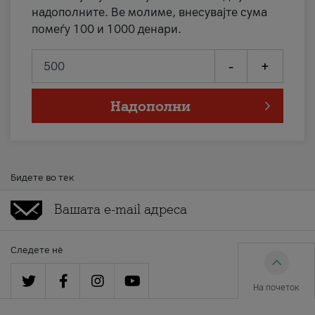
надополните. Ве молиме, внесувајте сума
помеѓу 100 и 1000 денари.
-
+
Надополни
Бидете во тек
Следете нè
На почеток