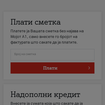
Плати сметка
Платете ја Вашата сметка без најава на
Мојот А1, само внесете го бројот на
фактурата што сакате да ја платите.
Број на сметка
Плати
Надополни кредит
Внесете ја сумата која што сакате да ја