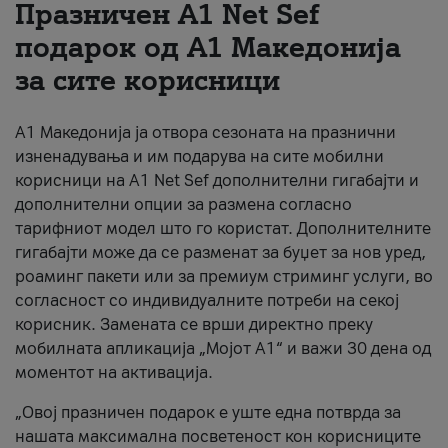
Празничен A1 Net Sеf
За нас
подарок од А1 Македонија
за сите корисници
#ПодобарОнлајн
А1 Македонија ја отвора сезоната на празнични
изненадувања и им подарува на сите мобилни
корисници на A1 Net Sef дополнителни гигабајти и
дополнителни опции за размена согласно
тарифниот модел што го користат. Дополнителните
гигабајти може да се разменат за буџет за нов уред,
роаминг пакети или за премиум стриминг услуги, во
согласност со индивидуалните потреби на секој
корисник. Замената се врши директно преку
мобилната апликација „Мојот А1“ и важи 30 дена од
моментот на активација.
„Овој празничен подарок е уште една потврда за
нашата максимална посветеност кон корисниците