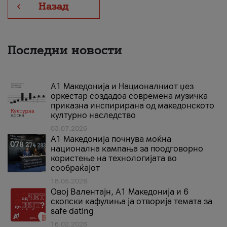
Назад
Последни новости
А1 Македонија и Националниот џез
оркестар создадоа современа музичка
приказна инспирирана од македонското
културно наследство
03.07.2026
A1 Македонија почнува моќна
национална кампања за поодговорно
користење на технологијата во
сообраќајот
18.05.2026
Овој Валентајн, A1 Македонија и 6
скопски кафулиња ја отворија темата за
safe dating
16.02.2026