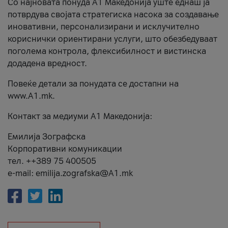
Со најновата понуда А1 Македонија уште еднаш ја
потврдува својата стратегиска насока за создавање
иновативни, персонализирани и исклучително
кориснички ориентирани услуги, што обезбедуваат
поголема контрола, флексибилност и вистинска
додадена вредност.
Повеќе детали за понудата се достапни на
www.А1.mk.
Контакт за медиуми А1 Македонија:
Емилија Зографска
Корпоративни комуникации
тел. ++389 75 400505
e-mail: emilija.zografska@A1.mk