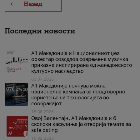
Назад
Последни новости
А1 Македонија и Националниот џез
оркестар создадоа современа музичка
приказна инспирирана од македонското
културно наследство
03.07.2026
A1 Македонија почнува моќна
национална кампања за поодговорно
користење на технологијата во
сообраќајот
18.05.2026
Овој Валентајн, A1 Македонија и 6
скопски кафулиња ја отворија темата за
safe dating
16.02.2026