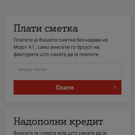
Плати сметка
Платете ја Вашата сметка без најава на
Мојот А1, само внесете го бројот на
фактурата што сакате да ја платите.
Број на сметка
Плати
Надополни кредит
Внесете ја сумата која што сакате да ја