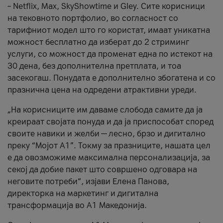
– Netflix, Max, SkyShowtime и Gley. Сите корисници
на тековното портфолио, во согласност со
тарифниот модел што го користат, имаат уникатна
можност бесплатно да изберат до 2 стриминг
услуги, со можност да променат една по истекот на
30 дена, без дополнителна претплата, и тоа
засекогаш. Понудата е дополнително збогатена и со
празнична цена на одредени атрактивни уреди.
„На корисниците им даваме слобода самите да ја
креираат својата понуда и да ја приспособат според
своите навики и желби — лесно, брзо и дигитално
преку “Мојот А1”. Токму за празниците, нашата цел
е да овозможиме максимална персонализација, за
секој да добие пакет што совршено одговара на
неговите потреби“, изјави Елена Панова,
директорка на маркетинг и дигитална
трансформација во А1 Македонија.