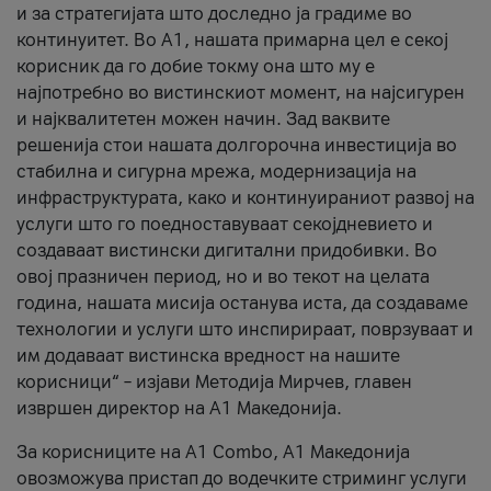
и за стратегијата што доследно ја градиме во
континуитет. Во А1, нашата примарна цел е секој
корисник да го добие токму она што му е
најпотребно во вистинскиот момент, на најсигурен
и најквалитетен можен начин. Зад ваквите
решенија стои нашата долгорочна инвестиција во
стабилна и сигурна мрежа, модернизација на
инфраструктурата, како и континуираниот развој на
услуги што го поедноставуваат секојдневието и
создаваат вистински дигитални придобивки. Во
овој празничен период, но и во текот на целата
година, нашата мисија останува иста, да создаваме
технологии и услуги што инспирираат, поврзуваат и
им додаваат вистинска вредност на нашите
корисници“ – изјави Методија Мирчев, главен
извршен директор на А1 Македонија.
За корисниците на A1 Combo, А1 Македонија
овозможува пристап до водечките стриминг услуги