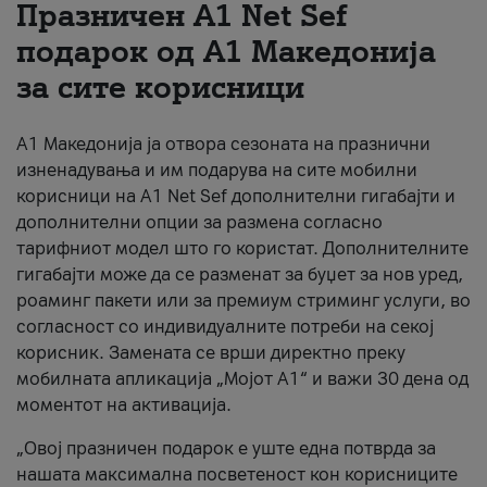
Празничен A1 Net Sеf
За нас
подарок од А1 Македонија
за сите корисници
#ПодобарОнлајн
А1 Македонија ја отвора сезоната на празнични
изненадувања и им подарува на сите мобилни
корисници на A1 Net Sef дополнителни гигабајти и
дополнителни опции за размена согласно
тарифниот модел што го користат. Дополнителните
гигабајти може да се разменат за буџет за нов уред,
роаминг пакети или за премиум стриминг услуги, во
согласност со индивидуалните потреби на секој
корисник. Замената се врши директно преку
мобилната апликација „Мојот А1“ и важи 30 дена од
моментот на активација.
„Овој празничен подарок е уште една потврда за
нашата максимална посветеност кон корисниците