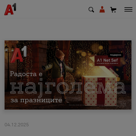
МК
EN
SQ
Приватни
Деловни
Поддршка
Надополни кредит
04.12.2025
Плати сметка