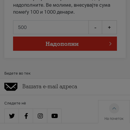
надополните. Ве молиме, внесувајте сума
помеѓу 100 и 1000 денари.
-
+
Надополни
Бидете во тек
Следете нè
На почеток