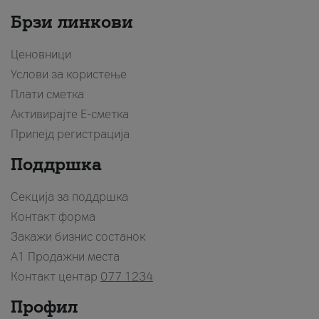
Брзи линкови
Ценовници
Услови за користење
Плати сметка
Активирајте Е-сметка
Припејд регистрација
Поддршка
Секција за поддршка
Контакт форма
Закажи бизнис состанок
A1 Продажни места
Контакт центар
077 1234
Профил