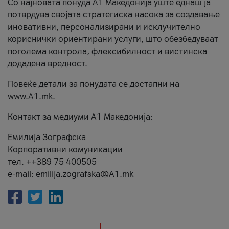
Со најновата понуда А1 Македонија уште еднаш ја
потврдува својата стратегиска насока за создавање
иновативни, персонализирани и исклучително
кориснички ориентирани услуги, што обезбедуваат
поголема контрола, флексибилност и вистинска
додадена вредност.
Повеќе детали за понудата се достапни на
www.А1.mk.
Контакт за медиуми А1 Македонија:
Емилија Зографска
Корпоративни комуникации
тел. ++389 75 400505
e-mail: emilija.zografska@A1.mk