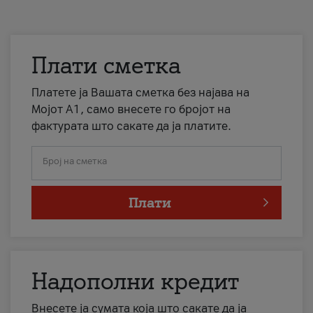
Плати сметка
Платете ја Вашата сметка без најава на
Мојот А1, само внесете го бројот на
фактурата што сакате да ја платите.
Број на сметка
Плати
Надополни кредит
Внесете ја сумата која што сакате да ја