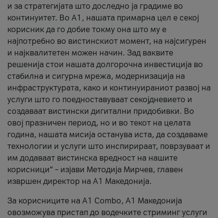
и за стратегијата што доследно ја градиме во
континуитет. Во А1, нашата примарна цел е секој
корисник да го добие токму она што му е
најпотребно во вистинскиот момент, на најсигурен
и најквалитетен можен начин. Зад ваквите
решенија стои нашата долгорочна инвестиција во
стабилна и сигурна мрежа, модернизација на
инфраструктурата, како и континуираниот развој на
услуги што го поедноставуваат секојдневието и
создаваат вистински дигитални придобивки. Во
овој празничен период, но и во текот на целата
година, нашата мисија останува иста, да создаваме
технологии и услуги што инспирираат, поврзуваат и
им додаваат вистинска вредност на нашите
корисници“ – изјави Методија Мирчев, главен
извршен директор на А1 Македонија.
За корисниците на A1 Combo, А1 Македонија
овозможува пристап до водечките стриминг услуги