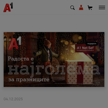
МК
EN
SQ
Приватни
Деловни
Поддршка
Надополни кредит
04.12.2025
Плати сметка