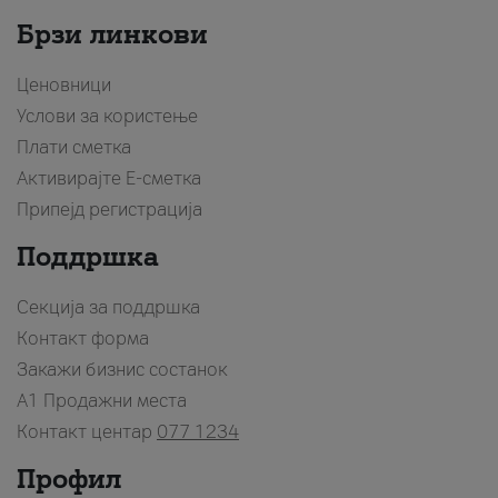
Брзи линкови
Ценовници
Услови за користење
Плати сметка
Активирајте Е-сметка
Припејд регистрација
Поддршка
Секција за поддршка
Контакт форма
Закажи бизнис состанок
A1 Продажни места
Контакт центар
077 1234
Профил