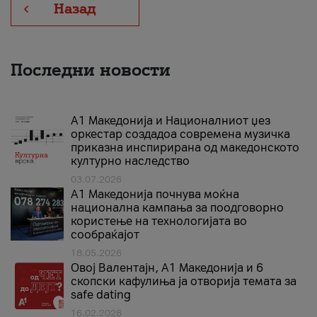
Назад
Последни новости
А1 Македонија и Националниот џез
оркестар создадоа современа музичка
приказна инспирирана од македонското
културно наследство
03.07.2026
A1 Македонија почнува моќна
национална кампања за поодговорно
користење на технологијата во
сообраќајот
18.05.2026
Овој Валентајн, A1 Македонија и 6
скопски кафулиња ја отворија темата за
safe dating
16.02.2026