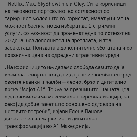
– Netflix, Max, SkyShowtime и Gley. Сите корисници
на тековното портфолио, во согласност со
тарифниот модел што го користат, имаат уникатна
можност бесплатно да изберат до 2 стриминг
услуги, со можност да променат една по истекот на
30 дена, без дополнителна претплата, и тоа
засекогаш. Понудата е дополнително збогатена и со
празнична цена на одредени атрактивни уреди.
„На корисниците им даваме слобода самите да ја
креираат својата понуда и да ја приспособат според
своите навики и желби — лесно, брзо и дигитално
преку “Мојот А1”. Токму за празниците, нашата цел
е да овозможиме максимална персонализација, за
секој да добие пакет што совршено одговара на
неговите потреби“, изјави Елена Панова,
директорка на маркетинг и дигитална
трансформација во А1 Македонија.