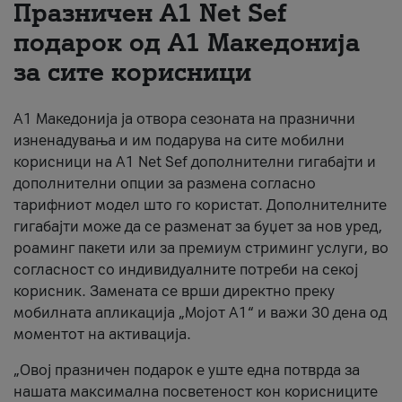
Празничен A1 Net Sеf
За нас
подарок од А1 Македонија
за сите корисници
#ПодобарОнлајн
А1 Македонија ја отвора сезоната на празнични
изненадувања и им подарува на сите мобилни
корисници на A1 Net Sef дополнителни гигабајти и
дополнителни опции за размена согласно
тарифниот модел што го користат. Дополнителните
гигабајти може да се разменат за буџет за нов уред,
роаминг пакети или за премиум стриминг услуги, во
согласност со индивидуалните потреби на секој
корисник. Замената се врши директно преку
мобилната апликација „Мојот А1“ и важи 30 дена од
моментот на активација.
„Овој празничен подарок е уште една потврда за
нашата максимална посветеност кон корисниците