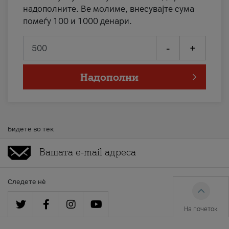
надополните. Ве молиме, внесувајте сума
помеѓу 100 и 1000 денари.
-
+
Надополни
Бидете во тек
Следете нè
На почеток