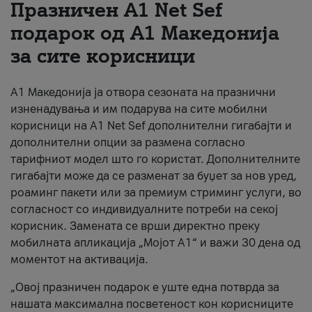
Празничен A1 Net Sеf
За нас
подарок од А1 Македонија
за сите корисници
#ПодобарОнлајн
А1 Македонија ја отвора сезоната на празнични
изненадувања и им подарува на сите мобилни
корисници на A1 Net Sef дополнителни гигабајти и
дополнителни опции за размена согласно
тарифниот модел што го користат. Дополнителните
гигабајти може да се разменат за буџет за нов уред,
роаминг пакети или за премиум стриминг услуги, во
согласност со индивидуалните потреби на секој
корисник. Замената се врши директно преку
мобилната апликација „Мојот А1“ и важи 30 дена од
моментот на активација.
„Овој празничен подарок е уште една потврда за
нашата максимална посветеност кон корисниците