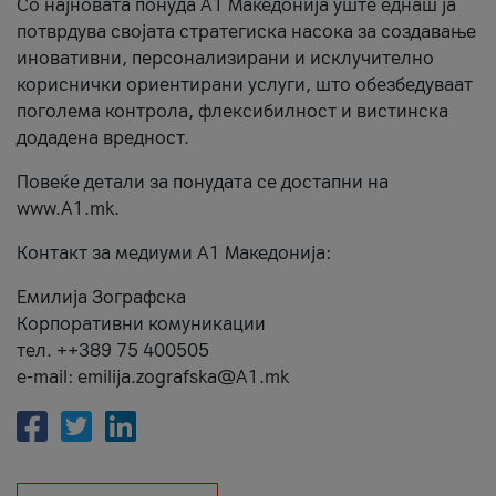
Со најновата понуда А1 Македонија уште еднаш ја
потврдува својата стратегиска насока за создавање
иновативни, персонализирани и исклучително
кориснички ориентирани услуги, што обезбедуваат
поголема контрола, флексибилност и вистинска
додадена вредност.
Повеќе детали за понудата се достапни на
www.А1.mk.
Контакт за медиуми А1 Македонија:
Емилија Зографска
Корпоративни комуникации
тел. ++389 75 400505
e-mail: emilija.zografska@A1.mk