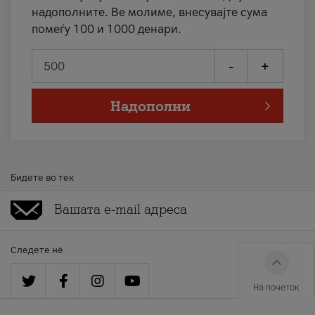
надополните. Ве молиме, внесувајте сума
помеѓу 100 и 1000 денари.
-
+
Надополни
Бидете во тек
Следете нè
На почеток