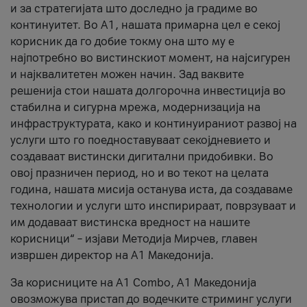
и за стратегијата што доследно ја градиме во
континуитет. Во А1, нашата примарна цел е секој
корисник да го добие токму она што му е
најпотребно во вистинскиот момент, на најсигурен
и најквалитетен можен начин. Зад ваквите
решенија стои нашата долгорочна инвестиција во
стабилна и сигурна мрежа, модернизација на
инфраструктурата, како и континуираниот развој на
услуги што го поедноставуваат секојдневието и
создаваат вистински дигитални придобивки. Во
овој празничен период, но и во текот на целата
година, нашата мисија останува иста, да создаваме
технологии и услуги што инспирираат, поврзуваат и
им додаваат вистинска вредност на нашите
корисници“ – изјави Методија Мирчев, главен
извршен директор на А1 Македонија.
За корисниците на A1 Combo, А1 Македонија
овозможува пристап до водечките стриминг услуги