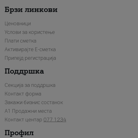
Брзи линкови
Ценовници
Услови за користење
Плати сметка
Активирајте Е-сметка
Припејд регистрација
Поддршка
Секција за поддршка
Контакт форма
Закажи бизнис состанок
A1 Продажни места
Контакт центар
077 1234
Профил