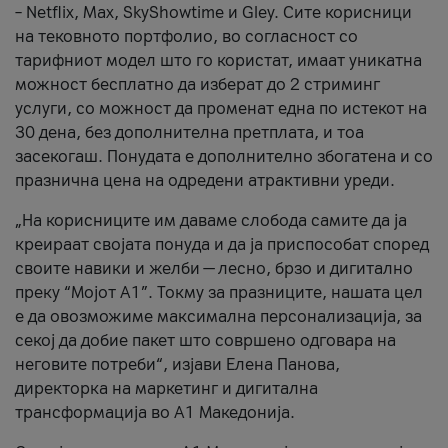
– Netflix, Max, SkyShowtime и Gley. Сите корисници
на тековното портфолио, во согласност со
тарифниот модел што го користат, имаат уникатна
можност бесплатно да изберат до 2 стриминг
услуги, со можност да променат една по истекот на
30 дена, без дополнителна претплата, и тоа
засекогаш. Понудата е дополнително збогатена и со
празнична цена на одредени атрактивни уреди.
„На корисниците им даваме слобода самите да ја
креираат својата понуда и да ја приспособат според
своите навики и желби — лесно, брзо и дигитално
преку “Мојот А1”. Токму за празниците, нашата цел
е да овозможиме максимална персонализација, за
секој да добие пакет што совршено одговара на
неговите потреби“, изјави Елена Панова,
директорка на маркетинг и дигитална
трансформација во А1 Македонија.