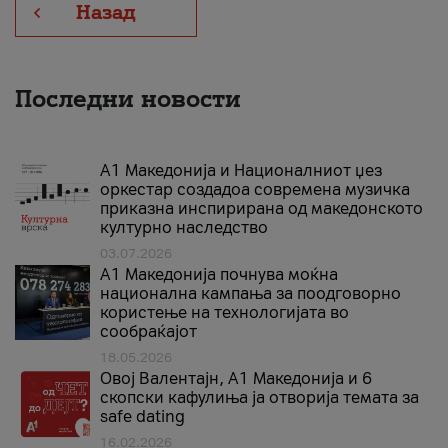
Назад
Последни новости
А1 Македонија и Националниот џез
оркестар создадоа современа музичка
приказна инспирирана од македонското
културно наследство
03.07.2026
A1 Македонија почнува моќна
национална кампања за поодговорно
користење на технологијата во
сообраќајот
18.05.2026
Овој Валентајн, A1 Македонија и 6
скопски кафулиња ја отворија темата за
safe dating
16.02.2026