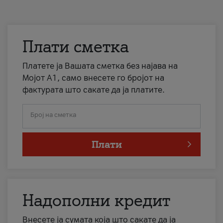
Плати сметка
Платете ја Вашата сметка без најава на
Мојот А1, само внесете го бројот на
фактурата што сакате да ја платите.
Број на сметка
Плати
Надополни кредит
Внесете ја сумата која што сакате да ја