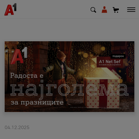
МК
EN
SQ
Приватни
Деловни
Поддршка
Надополни кредит
04.12.2025
Плати сметка