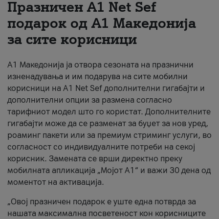
Празничен A1 Net Sеf
За нас
подарок од А1 Македонија
за сите корисници
#ПодобарОнлајн
А1 Македонија ја отвора сезоната на празнични
изненадувања и им подарува на сите мобилни
корисници на A1 Net Sef дополнителни гигабајти и
дополнителни опции за размена согласно
тарифниот модел што го користат. Дополнителните
гигабајти може да се разменат за буџет за нов уред,
роаминг пакети или за премиум стриминг услуги, во
согласност со индивидуалните потреби на секој
корисник. Замената се врши директно преку
мобилната апликација „Мојот А1“ и важи 30 дена од
моментот на активација.
„Овој празничен подарок е уште една потврда за
нашата максимална посветеност кон корисниците