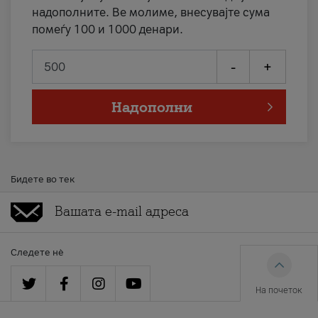
надополните. Ве молиме, внесувајте сума
помеѓу 100 и 1000 денари.
-
+
Надополни
Бидете во тек
Следете нè
На почеток