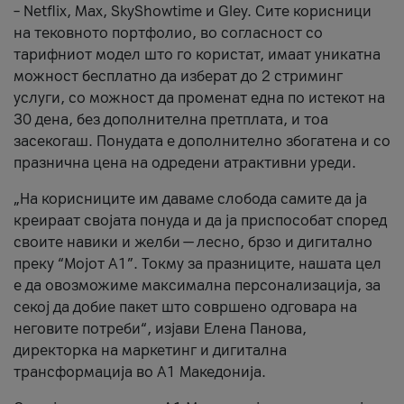
– Netflix, Max, SkyShowtime и Gley. Сите корисници
на тековното портфолио, во согласност со
тарифниот модел што го користат, имаат уникатна
можност бесплатно да изберат до 2 стриминг
услуги, со можност да променат една по истекот на
30 дена, без дополнителна претплата, и тоа
засекогаш. Понудата е дополнително збогатена и со
празнична цена на одредени атрактивни уреди.
„На корисниците им даваме слобода самите да ја
креираат својата понуда и да ја приспособат според
своите навики и желби — лесно, брзо и дигитално
преку “Мојот А1”. Токму за празниците, нашата цел
е да овозможиме максимална персонализација, за
секој да добие пакет што совршено одговара на
неговите потреби“, изјави Елена Панова,
директорка на маркетинг и дигитална
трансформација во А1 Македонија.