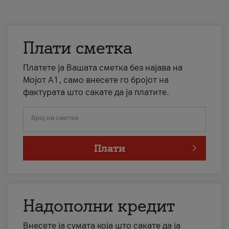
Плати сметка
Платете ја Вашата сметка без најава на
Мојот А1, само внесете го бројот на
фактурата што сакате да ја платите.
Број на сметка
Плати
Надополни кредит
Внесете ја сумата која што сакате да ја