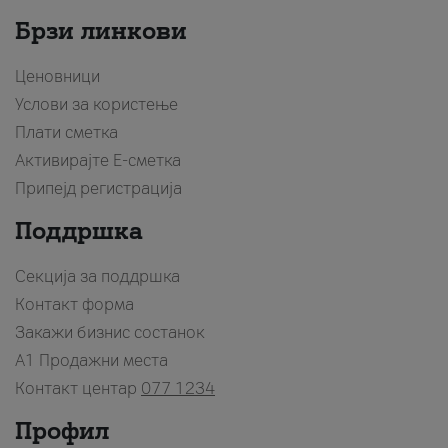
Брзи линкови
Ценовници
Услови за користење
Плати сметка
Активирајте Е-сметка
Припејд регистрација
Поддршка
Секција за поддршка
Контакт форма
Закажи бизнис состанок
A1 Продажни места
Контакт центар
077 1234
Профил