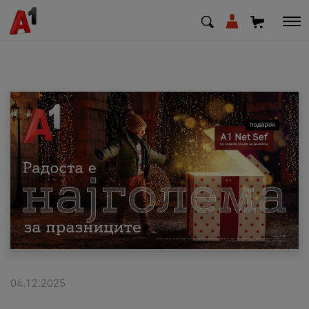
МК
EN
SQ
Приватни
Деловни
Поддршка
Надополни кредит
04.12.2025
Плати сметка