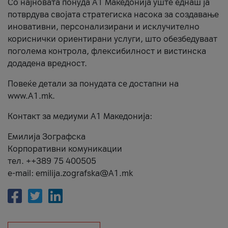
Со најновата понуда А1 Македонија уште еднаш ја
потврдува својата стратегиска насока за создавање
иновативни, персонализирани и исклучително
кориснички ориентирани услуги, што обезбедуваат
поголема контрола, флексибилност и вистинска
додадена вредност.
Повеќе детали за понудата се достапни на
www.А1.mk.
Контакт за медиуми А1 Македонија:
Емилија Зографска
Корпоративни комуникации
тел. ++389 75 400505
e-mail: emilija.zografska@A1.mk