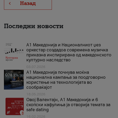
Назад
Последни новости
А1 Македонија и Националниот џез
оркестар создадоа современа музичка
приказна инспирирана од македонското
културно наследство
03.07.2026
A1 Македонија почнува моќна
национална кампања за поодговорно
користење на технологијата во
сообраќајот
18.05.2026
Овој Валентајн, A1 Македонија и 6
скопски кафулиња ја отворија темата за
safe dating
16.02.2026