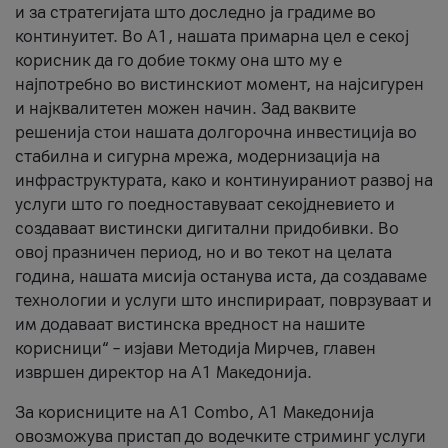
и за стратегијата што доследно ја градиме во
континуитет. Во А1, нашата примарна цел е секој
корисник да го добие токму она што му е
најпотребно во вистинскиот момент, на најсигурен
и најквалитетен можен начин. Зад ваквите
решенија стои нашата долгорочна инвестиција во
стабилна и сигурна мрежа, модернизација на
инфраструктурата, како и континуираниот развој на
услуги што го поедноставуваат секојдневието и
создаваат вистински дигитални придобивки. Во
овој празничен период, но и во текот на целата
година, нашата мисија останува иста, да создаваме
технологии и услуги што инспирираат, поврзуваат и
им додаваат вистинска вредност на нашите
корисници“ – изјави Методија Мирчев, главен
извршен директор на А1 Македонија.
За корисниците на A1 Combo, А1 Македонија
овозможува пристап до водечките стриминг услуги