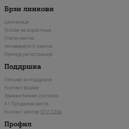
Брзи линкови
Ценовници
Услови за користење
Плати сметка
Активирајте Е-сметка
Припејд регистрација
Поддршка
Секција за поддршка
Контакт форма
Закажи бизнис состанок
A1 Продажни места
Контакт центар
077 1234
Профил