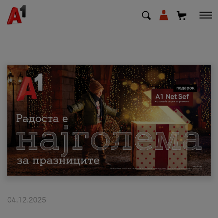
МК
EN
SQ
Приватни
Деловни
Поддршка
Надополни кредит
04.12.2025
Плати сметка