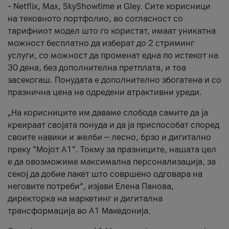
– Netflix, Max, SkyShowtime и Gley. Сите корисници
на тековното портфолио, во согласност со
тарифниот модел што го користат, имаат уникатна
можност бесплатно да изберат до 2 стриминг
услуги, со можност да променат една по истекот на
30 дена, без дополнителна претплата, и тоа
засекогаш. Понудата е дополнително збогатена и со
празнична цена на одредени атрактивни уреди.
„На корисниците им даваме слобода самите да ја
креираат својата понуда и да ја приспособат според
своите навики и желби — лесно, брзо и дигитално
преку “Мојот А1”. Токму за празниците, нашата цел
е да овозможиме максимална персонализација, за
секој да добие пакет што совршено одговара на
неговите потреби“, изјави Елена Панова,
директорка на маркетинг и дигитална
трансформација во А1 Македонија.