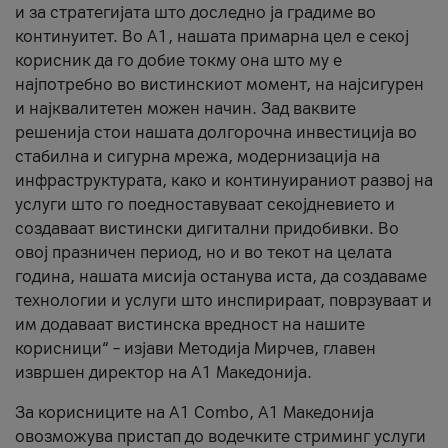
и за стратегијата што доследно ја градиме во
континуитет. Во А1, нашата примарна цел е секој
корисник да го добие токму она што му е
најпотребно во вистинскиот момент, на најсигурен
и најквалитетен можен начин. Зад ваквите
решенија стои нашата долгорочна инвестиција во
стабилна и сигурна мрежа, модернизација на
инфраструктурата, како и континуираниот развој на
услуги што го поедноставуваат секојдневието и
создаваат вистински дигитални придобивки. Во
овој празничен период, но и во текот на целата
година, нашата мисија останува иста, да создаваме
технологии и услуги што инспирираат, поврзуваат и
им додаваат вистинска вредност на нашите
корисници“ – изјави Методија Мирчев, главен
извршен директор на А1 Македонија.
За корисниците на A1 Combo, А1 Македонија
овозможува пристап до водечките стриминг услуги