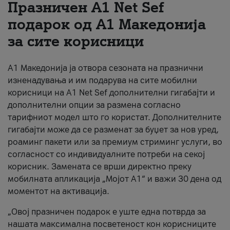
Празничен A1 Net Sеf
За нас
подарок од А1 Македонија
за сите корисници
#ПодобарОнлајн
А1 Македонија ја отвора сезоната на празнични
изненадувања и им подарува на сите мобилни
корисници на A1 Net Sef дополнителни гигабајти и
дополнителни опции за размена согласно
тарифниот модел што го користат. Дополнителните
гигабајти може да се разменат за буџет за нов уред,
роаминг пакети или за премиум стриминг услуги, во
согласност со индивидуалните потреби на секој
корисник. Замената се врши директно преку
мобилната апликација „Мојот А1“ и важи 30 дена од
моментот на активација.
„Овој празничен подарок е уште една потврда за
нашата максимална посветеност кон корисниците