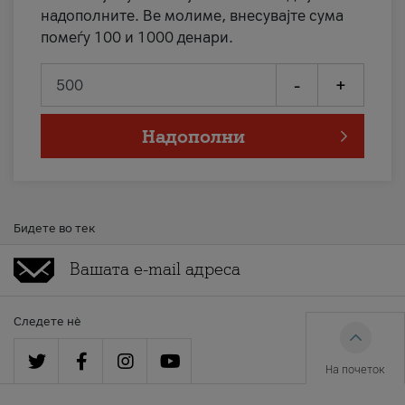
надополните. Ве молиме, внесувајте сума
помеѓу 100 и 1000 денари.
-
+
Надополни
Бидете во тек
Следете нè
На почеток