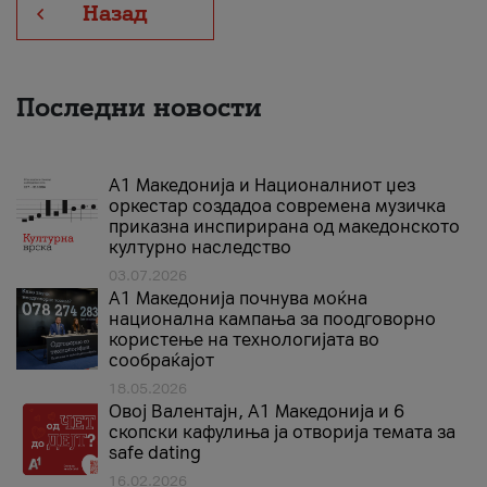
Назад
Последни новости
А1 Македонија и Националниот џез
оркестар создадоа современа музичка
приказна инспирирана од македонското
културно наследство
03.07.2026
A1 Македонија почнува моќна
национална кампања за поодговорно
користење на технологијата во
сообраќајот
18.05.2026
Овој Валентајн, A1 Македонија и 6
скопски кафулиња ја отворија темата за
safe dating
16.02.2026