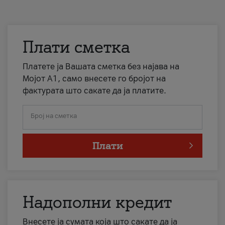
Плати сметка
Платете ја Вашата сметка без најава на
Мојот А1, само внесете го бројот на
фактурата што сакате да ја платите.
Број на сметка
Плати
Надополни кредит
Внесете ја сумата која што сакате да ја