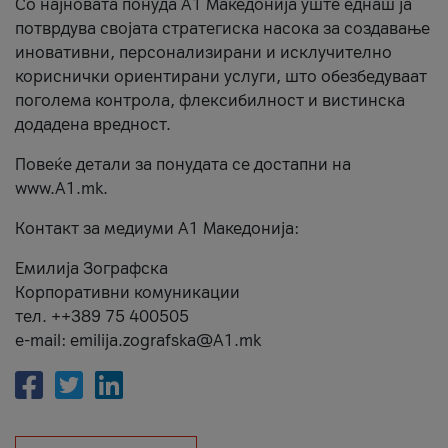
Со најновата понуда А1 Македонија уште еднаш ја
потврдува својата стратегиска насока за создавање
иновативни, персонализирани и исклучително
кориснички ориентирани услуги, што обезбедуваат
поголема контрола, флексибилност и вистинска
додадена вредност.
Повеќе детали за понудата се достапни на
www.А1.mk.
Контакт за медиуми А1 Македонија:
Емилија Зографска
Корпоративни комуникации
тел. ++389 75 400505
e-mail: emilija.zografska@A1.mk