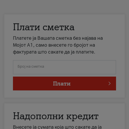
Плати сметка
Платете ја Вашата сметка без најава на
Мојот А1, само внесете го бројот на
фактурата што сакате да ја платите.
Број на сметка
Плати
Надополни кредит
Внесете ја сумата која што сакате да ја