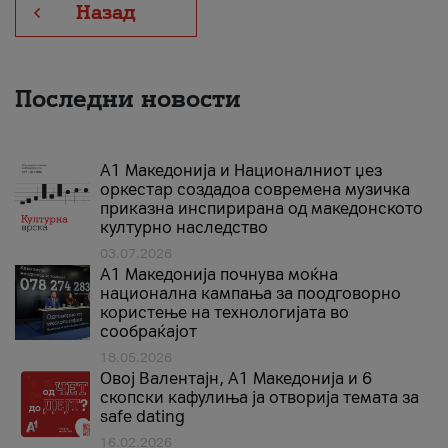
Назад
Последни новости
А1 Македонија и Националниот џез
оркестар создадоа современа музичка
приказна инспирирана од македонското
културно наследство
03.07.2026
A1 Македонија почнува моќна
национална кампања за поодговорно
користење на технологијата во
сообраќајот
18.05.2026
Овој Валентајн, A1 Македонија и 6
скопски кафулиња ја отворија темата за
safe dating
16.02.2026