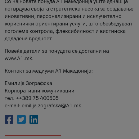
Со најновата понуда А1 Македонија уште еднаш ја
потврдува својата стратегиска насока за создавање
иновативни, персонализирани и исклучително
кориснички ориентирани услуги, што обезбедуваат
поголема контрола, флексибилност и вистинска
додадена вредност.
Повеќе детали за понудата се достапни на
www.А1.mk.
Контакт за медиуми А1 Македонија:
Емилија Зографска
Корпоративни комуникации
тел. ++389 75 400505
e-mail: emilija.zografska@A1.mk