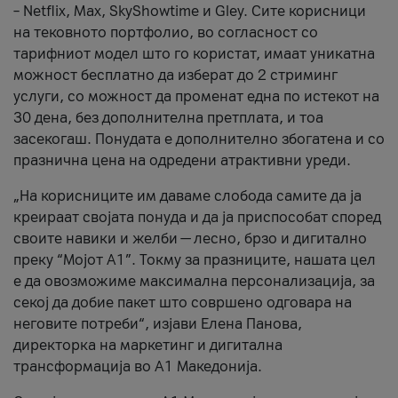
– Netflix, Max, SkyShowtime и Gley. Сите корисници
на тековното портфолио, во согласност со
тарифниот модел што го користат, имаат уникатна
можност бесплатно да изберат до 2 стриминг
услуги, со можност да променат една по истекот на
30 дена, без дополнителна претплата, и тоа
засекогаш. Понудата е дополнително збогатена и со
празнична цена на одредени атрактивни уреди.
„На корисниците им даваме слобода самите да ја
креираат својата понуда и да ја приспособат според
своите навики и желби — лесно, брзо и дигитално
преку “Мојот А1”. Токму за празниците, нашата цел
е да овозможиме максимална персонализација, за
секој да добие пакет што совршено одговара на
неговите потреби“, изјави Елена Панова,
директорка на маркетинг и дигитална
трансформација во А1 Македонија.