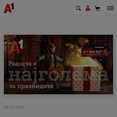
МК
EN
SQ
Приватни
Деловни
Поддршка
Надополни кредит
04.12.2025
Плати сметка