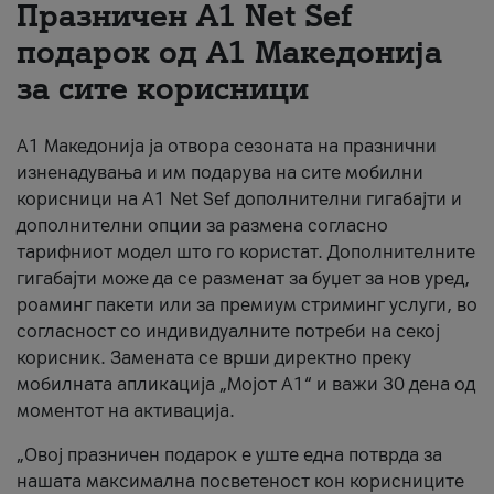
Празничен A1 Net Sеf
За нас
подарок од А1 Македонија
за сите корисници
#ПодобарОнлајн
А1 Македонија ја отвора сезоната на празнични
изненадувања и им подарува на сите мобилни
корисници на A1 Net Sef дополнителни гигабајти и
дополнителни опции за размена согласно
тарифниот модел што го користат. Дополнителните
гигабајти може да се разменат за буџет за нов уред,
роаминг пакети или за премиум стриминг услуги, во
согласност со индивидуалните потреби на секој
корисник. Замената се врши директно преку
мобилната апликација „Мојот А1“ и важи 30 дена од
моментот на активација.
„Овој празничен подарок е уште една потврда за
нашата максимална посветеност кон корисниците