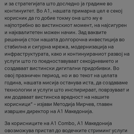
и за стратегијата што доследно ја градиме во
континуитет. Во А1, нашата примарна цел е секој
корисник да го добие токму она што му е
најпотребно во вистинскиот момент, на најсигурен
и најквалитетен можен начин. Зад ваквите
решенија стои нашата долгорочна инвестиција во
стабилна и сигурна мрежа, модернизација на
инфраструктурата, како и континуираниот развој на
услуги што го поедноставуваат секојдневието и
создаваат вистински дигитални придобивки. Во
овој празничен период, но и во текот на целата
година, нашата мисија останува иста, да создаваме
технологии и услуги што инспирираат, поврзуваат и
им додаваат вистинска вредност на нашите
корисници“ – изјави Методија Мирчев, главен
извршен директор на А1 Македонија.
За корисниците на A1 Combo, А1 Македонија
овозможува пристап до водечките стриминг услуги