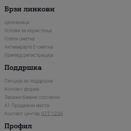
Брзи линкови
Ценовници
Услови за користење
Плати сметка
Активирајте Е-сметка
Припејд регистрација
Поддршка
Секција за поддршка
Контакт форма
Закажи бизнис состанок
A1 Продажни места
Контакт центар
077 1234
Профил