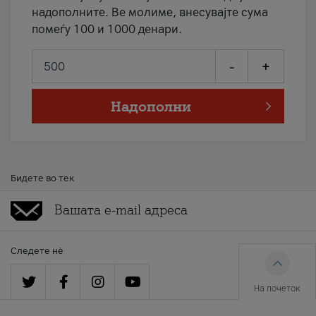
надополните. Ве молиме, внесувајте сума
помеѓу 100 и 1000 денари.
-
+
Надополни
Бидете во тек
Следете нè
На почеток