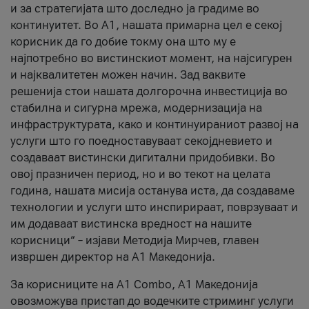
и за стратегијата што доследно ја градиме во
континуитет. Во А1, нашата примарна цел е секој
корисник да го добие токму она што му е
најпотребно во вистинскиот момент, на најсигурен
и најквалитетен можен начин. Зад ваквите
решенија стои нашата долгорочна инвестиција во
стабилна и сигурна мрежа, модернизација на
инфраструктурата, како и континуираниот развој на
услуги што го поедноставуваат секојдневието и
создаваат вистински дигитални придобивки. Во
овој празничен период, но и во текот на целата
година, нашата мисија останува иста, да создаваме
технологии и услуги што инспирираат, поврзуваат и
им додаваат вистинска вредност на нашите
корисници“ – изјави Методија Мирчев, главен
извршен директор на А1 Македонија.
За корисниците на A1 Combo, А1 Македонија
овозможува пристап до водечките стриминг услуги