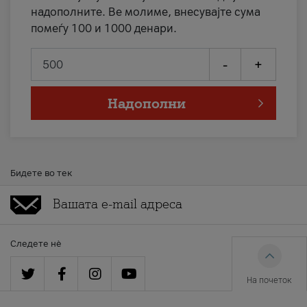
надополните. Ве молиме, внесувајте сума
помеѓу 100 и 1000 денари.
-
+
Надополни
Бидете во тек
Следете нè
На почеток