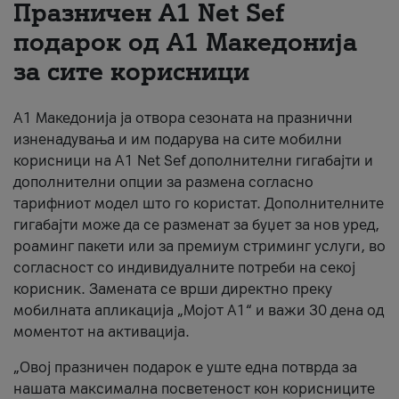
Празничен A1 Net Sеf
За нас
подарок од А1 Македонија
за сите корисници
#ПодобарОнлајн
А1 Македонија ја отвора сезоната на празнични
изненадувања и им подарува на сите мобилни
корисници на A1 Net Sef дополнителни гигабајти и
дополнителни опции за размена согласно
тарифниот модел што го користат. Дополнителните
гигабајти може да се разменат за буџет за нов уред,
роаминг пакети или за премиум стриминг услуги, во
согласност со индивидуалните потреби на секој
корисник. Замената се врши директно преку
мобилната апликација „Мојот А1“ и важи 30 дена од
моментот на активација.
„Овој празничен подарок е уште една потврда за
нашата максимална посветеност кон корисниците