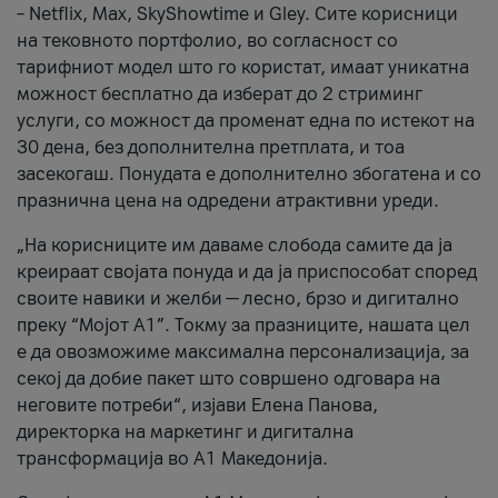
– Netflix, Max, SkyShowtime и Gley. Сите корисници
на тековното портфолио, во согласност со
тарифниот модел што го користат, имаат уникатна
можност бесплатно да изберат до 2 стриминг
услуги, со можност да променат една по истекот на
30 дена, без дополнителна претплата, и тоа
засекогаш. Понудата е дополнително збогатена и со
празнична цена на одредени атрактивни уреди.
„На корисниците им даваме слобода самите да ја
креираат својата понуда и да ја приспособат според
своите навики и желби — лесно, брзо и дигитално
преку “Мојот А1”. Токму за празниците, нашата цел
е да овозможиме максимална персонализација, за
секој да добие пакет што совршено одговара на
неговите потреби“, изјави Елена Панова,
директорка на маркетинг и дигитална
трансформација во А1 Македонија.