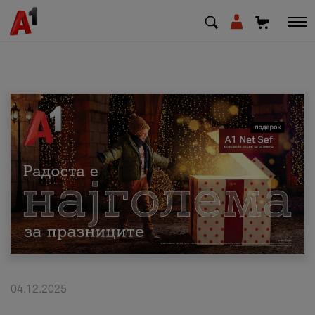
МК
EN
SQ
Приватни
Деловни
Поддршка
Надополни кредит
04.12.2025
Плати сметка