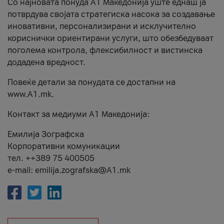
Со најновата понуда А1 Македонија уште еднаш ја
потврдува својата стратегиска насока за создавање
иновативни, персонализирани и исклучително
кориснички ориентирани услуги, што обезбедуваат
поголема контрола, флексибилност и вистинска
додадена вредност.
Повеќе детали за понудата се достапни на
www.А1.mk.
Контакт за медиуми А1 Македонија:
Емилија Зографска
Корпоративни комуникации
тел. ++389 75 400505
e-mail: emilija.zografska@A1.mk