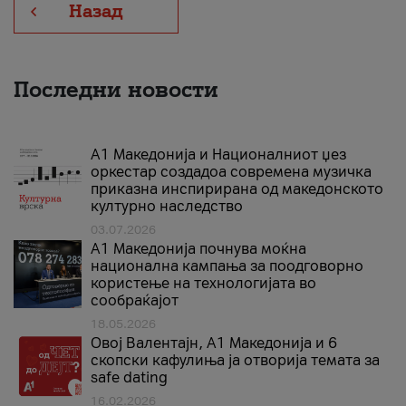
Назад
Последни новости
А1 Македонија и Националниот џез
оркестар создадоа современа музичка
приказна инспирирана од македонското
културно наследство
03.07.2026
A1 Македонија почнува моќна
национална кампања за поодговорно
користење на технологијата во
сообраќајот
18.05.2026
Овој Валентајн, A1 Македонија и 6
скопски кафулиња ја отворија темата за
safe dating
16.02.2026