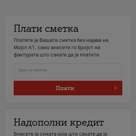
Плати сметка
Платете ја Вашата сметка без најава на
Мојот А1, само внесете го бројот на
фактурата што сакате да ја платите.
Број на сметка
Плати
Надополни кредит
Внесете ја сумата која што сакате да ја