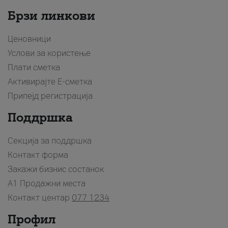
Брзи линкови
Ценовници
Услови за користење
Плати сметка
Активирајте Е-сметка
Припејд регистрација
Поддршка
Секција за поддршка
Контакт форма
Закажи бизнис состанок
A1 Продажни места
Контакт центар
077 1234
Профил