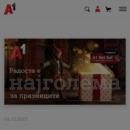
МК
EN
SQ
Приватни
Деловни
Поддршка
Надополни кредит
04.12.2025
Плати сметка