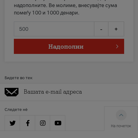
надополните. Ве молиме, внесувајте сума
помеѓу 100 и 1000 денари.
-
+
Надополни
Бидете во тек
Следете нè
На почеток