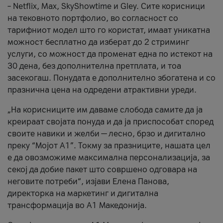
– Netflix, Max, SkyShowtime и Gley. Сите корисници
на тековното портфолио, во согласност со
тарифниот модел што го користат, имаат уникатна
можност бесплатно да изберат до 2 стриминг
услуги, со можност да променат една по истекот на
30 дена, без дополнителна претплата, и тоа
засекогаш. Понудата е дополнително збогатена и со
празнична цена на одредени атрактивни уреди.
„На корисниците им даваме слобода самите да ја
креираат својата понуда и да ја приспособат според
своите навики и желби — лесно, брзо и дигитално
преку “Мојот А1”. Токму за празниците, нашата цел
е да овозможиме максимална персонализација, за
секој да добие пакет што совршено одговара на
неговите потреби“, изјави Елена Панова,
директорка на маркетинг и дигитална
трансформација во А1 Македонија.