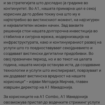
и за стратегијата што доследно ја градиме во
континуитет. Во А1, нашата примарна цел е секој
корисник да го добие токму она што му е
најпотребно во вистинскиот момент, на најсигурен
и најквалитетен можен начин. Зад ваквите
решенија стои нашата долгорочна инвестиција во
стабилна и сигурна мрежа, модернизација на
инфраструктурата, како и континуираниот развој на
услуги што го поедноставуваат секојдневието и
создаваат вистински дигитални придобивки. Во
овој празничен период, но и во текот на целата
година, нашата мисија останува иста, да создаваме
технологии и услуги што инспирираат, поврзуваат и
им додаваат вистинска вредност на нашите
корисници“ – изјави Методија Мирчев, главен
извршен директор на А1 Македонија.
За корисниците на A1 Combo, А1 Македонија
овозможува пристап до водечките стриминг услуги