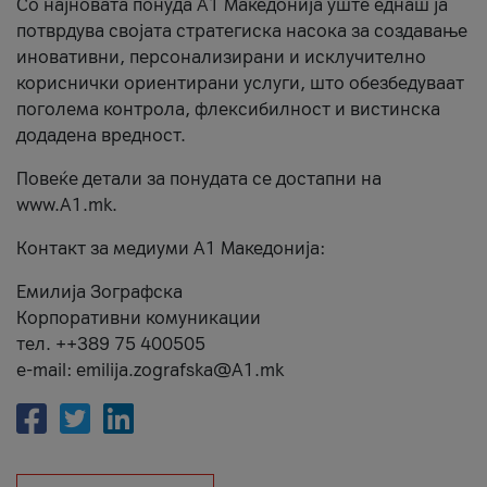
Со најновата понуда А1 Македонија уште еднаш ја
потврдува својата стратегиска насока за создавање
иновативни, персонализирани и исклучително
кориснички ориентирани услуги, што обезбедуваат
поголема контрола, флексибилност и вистинска
додадена вредност.
Повеќе детали за понудата се достапни на
www.А1.mk.
Контакт за медиуми А1 Македонија:
Емилија Зографска
Корпоративни комуникации
тел. ++389 75 400505
e-mail: emilija.zografska@A1.mk