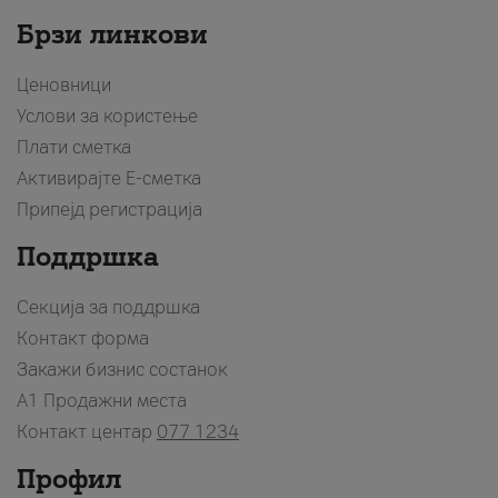
Брзи линкови
Ценовници
Услови за користење
Плати сметка
Активирајте Е-сметка
Припејд регистрација
Поддршка
Секција за поддршка
Контакт форма
Закажи бизнис состанок
A1 Продажни места
Контакт центар
077 1234
Профил