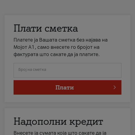
Плати сметка
Платете ја Вашата сметка без најава на
Мојот А1, само внесете го бројот на
фактурата што сакате да ја платите.
Број на сметка
Плати
Надополни кредит
Внесете ја сумата која што сакате да ја