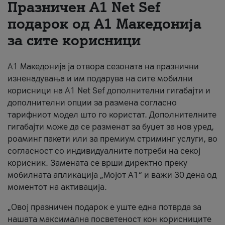
Празничен A1 Net Sеf
За нас
подарок од А1 Македонија
за сите корисници
#ПодобарОнлајн
А1 Македонија ја отвора сезоната на празнични
изненадувања и им подарува на сите мобилни
корисници на A1 Net Sef дополнителни гигабајти и
дополнителни опции за размена согласно
тарифниот модел што го користат. Дополнителните
гигабајти може да се разменат за буџет за нов уред,
роаминг пакети или за премиум стриминг услуги, во
согласност со индивидуалните потреби на секој
корисник. Замената се врши директно преку
мобилната апликација „Мојот А1“ и важи 30 дена од
моментот на активација.
„Овој празничен подарок е уште една потврда за
нашата максимална посветеност кон корисниците