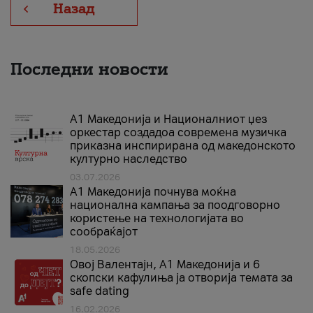
Назад
Последни новости
А1 Македонија и Националниот џез
оркестар создадоа современа музичка
приказна инспирирана од македонското
културно наследство
03.07.2026
A1 Македонија почнува моќна
национална кампања за поодговорно
користење на технологијата во
сообраќајот
18.05.2026
Овој Валентајн, A1 Македонија и 6
скопски кафулиња ја отворија темата за
safe dating
16.02.2026