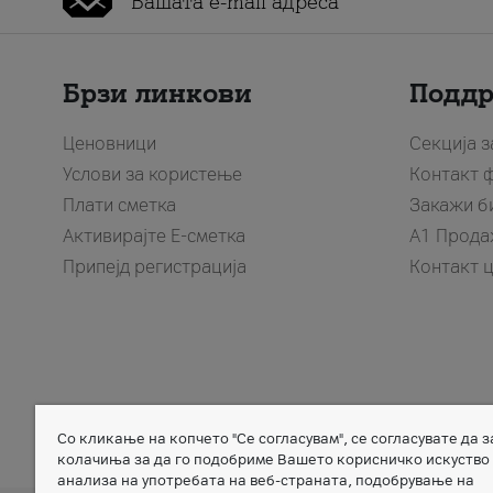
Брзи линкови
Подд
Ценовници
Секција 
Услови за користење
Контакт 
Плати сметка
Закажи б
Активирајте Е-сметка
A1 Прода
Припејд регистрација
Контакт 
Со кликање на копчето "Се согласувам", се согласувате да 
Member of
колачиња за да го подобриме Вашето корисничко искуство
анализа на употребата на веб-страната, подобрување на