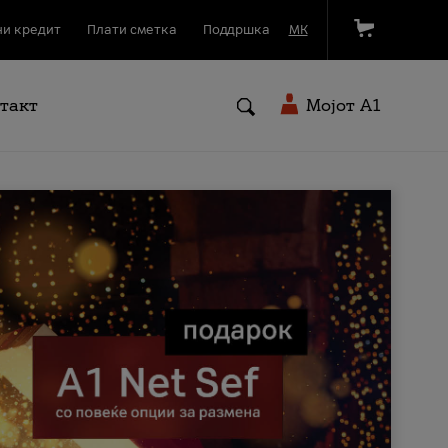
и кредит
Плати сметка
Поддршка
МК
такт
Мојот A1