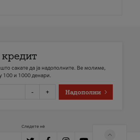
 кредит
а што сакате да ја надополните. Ве молиме,
у 100 и 1000 денари.
-
+
Надополни
Следете нè