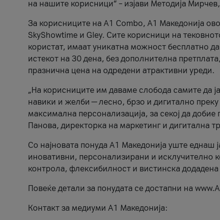
на нашите корисници“ – изјави Методија Мирчев
За корисниците на A1 Combo, А1 Македонија овоз
SkyShowtime и Gley. Сите корисници на тековно
користат, имаат уникатна можност бесплатно да 
истекот на 30 дена, без дополнителна претплата
празнична цена на одредени атрактивни уреди.
„На корисниците им даваме слобода самите да ја
навики и желби — лесно, брзо и дигитално преку
максимална персонализација, за секој да добие 
Панова, директорка на маркетинг и дигитална т
Со најновата понуда А1 Македонија уште еднаш ј
иновативни, персонализирани и исклучително к
контрола, флексибилност и вистинска додадена
Повеќе детали за понудата се достапни на www.А
Контакт за медиуми А1 Македонија: