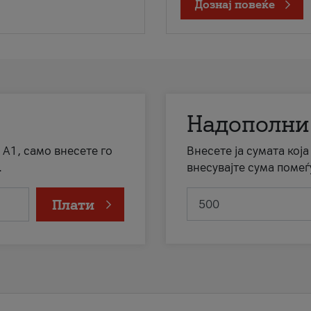
Дознај повеќе
Надополни
 А1, само внесете го
Внесете ја сумата кој
.
внесувајте сума помеѓ
Плати