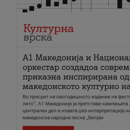
А1 Македонија и Национа
оркестар создадоа совре
приказна инспирирана од
македонското културно н
Во пресрет на овогодишното издание на фест
лето“, А1 Македонија ја претстави кампањата 
централен дел е новата џез-интерпретација н
македонска народна песна „Билјан