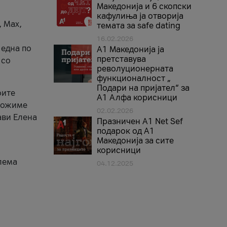
Македонија и 6 скопски
кафулиња ја отворија
, Max,
темата за safe dating
16.02.2026
 една по
А1 Македонија ја
претставува
 со
револуционерната
функционалност „
Подари на пријател“ за
оите
А1 Алфа корисници
зможиме
02.02.2026
ави Елена
Празничен A1 Net Sеf
подарок од А1
Македонија за сите
корисници
лема
04.12.2025