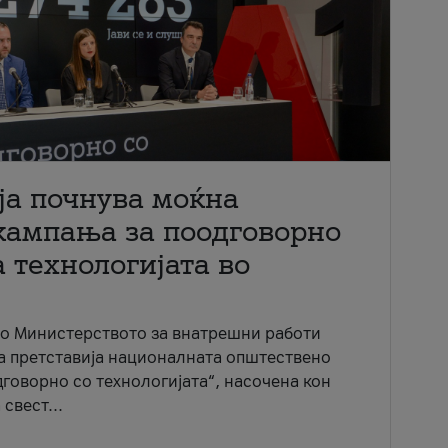
ја почнува моќна
кампања за поодговорно
 технологијата во
со Министерството за внатрешни работи
ја претставија националната општествено
говорно со технологијата“, насочена кон
свест...