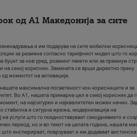
рок од А1 Македонија за сите
 изненадувања и им подарува на сите мобилни корисниц
 опции за размена согласно тарифниот модел што го кор
а буџет за нов уред, роаминг пакети или за премиум ст
и на секој корисник. Замената се врши директно преку
 од моментот на активација.
а нашата максимална посветеност кон корисниците и за
итет. Во А1, нашата примарна цел е секој корисник да 
момент, на најсигурен и најквалитетен можен начин. За
о стабилна и сигурна мрежа, модернизација на
 на услуги што го поедноставуваат секојдневието и соз
чен период, но и во текот на целата година, нашата ми
и што инспирираат, поврзуваат и им додаваат вистинска