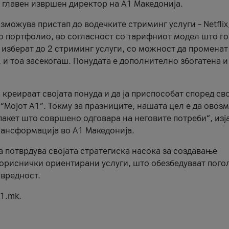
, главен извршен директор на А1 Македонија.
можува пристап до водечките стриминг услуги – Netflix
то портфолио, во согласност со тарифниот модел што го
изберат до 2 стриминг услуги, со можност да променат
, и тоа засекогаш. Понудата е дополнително збогатена и
 креираат својата понуда и да ја приспособат според св
 “Мојот А1”. Токму за празниците, нашата цел е да ово
пакет што совршено одговара на неговите потреби“, изј
рансформација во А1 Македонија.
а потврдува својата стратегиска насока за создавање
ориснички ориентирани услуги, што обезбедуваат пого
 вредност.
1.mk.