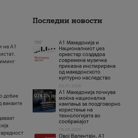
Последни новости
А1 Македонија и
и на A1
Националниот џез
истат.
оркестар создадоа
современа музичка
риминг
приказна инспирирана
од македонското
културно наследство
03.07.2026
A1 Македонија почнува
го добие
моќна национална
д ваквите
кампања за поодговорно
користење на
технологијата во
даваат
сообраќајот
сија
18.05.2026
 вредност
Овој Валентајн, A1