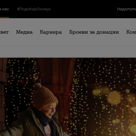
а нас
#ПодобарОнлајн
Надополн
свет
Медиа
Кариера
Броеви за донации
Кон