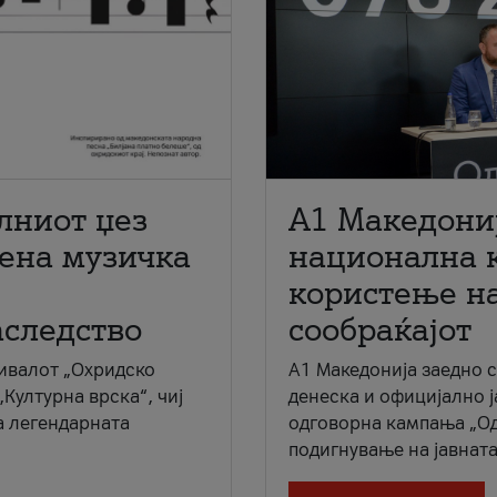
лниот џез
A1 Македони
мена музичка
национална 
користење на
аследство
сообраќајот
ивалот „Охридско
A1 Македонија заедно 
„Културна врска“, чиј
денеска и официјално 
а легендарната
одговорна кампања „Од
подигнување на јавната 