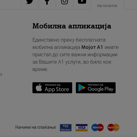
На почеток
Мобилна апликација
Единствено преку бесплатната
мобилна апликација
Мојот A1
имате
пристап до сите важни информации
за Вашите A1 услуги, во било кое
време.
и
Начини на плаќање