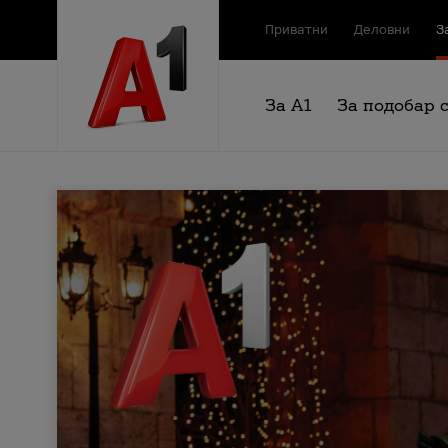
Приватни
Деловни
З
За А1
За подобар 