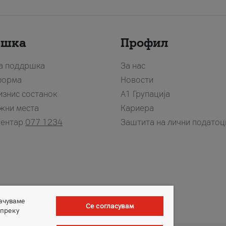
ршка
Профил
за поддршка
За нас
форма
Новости
изнис состанок
А1 Групација
жни места
Кариера
центар
077 1234
Заштита на лични податоц
зачуваме
Се согласувам
 преку