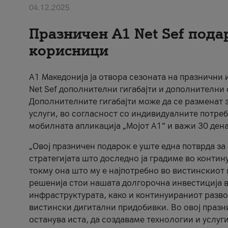
04.12.2025
Празничен A1 Net Sеf пода
корисници
А1 Македонија ја отвора сезоната на празнични
Net Sef дополнителни гигабајти и дополнителни
Дополнителните гигабајти може да се разменат з
услуги, во согласност со индивидуалните потреб
мобилната апликација „Мојот А1“ и важи 30 дена
„Овој празничен подарок е уште една потврда з
стратегијата што доследно ја градиме во контину
токму она што му е најпотребно во вистинскиот 
решенија стои нашата долгорочна инвестиција в
инфраструктурата, како и континуираниот развој
вистински дигитални придобивки. Во овој празни
останува иста, да создаваме технологии и услуг