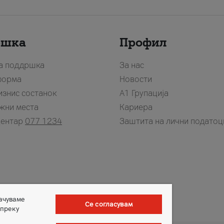
ршка
Профил
за поддршка
За нас
форма
Новости
изнис состанок
А1 Групација
жни места
Кариера
центар
077 1234
Заштита на лични податоц
зачуваме
Се согласувам
 преку