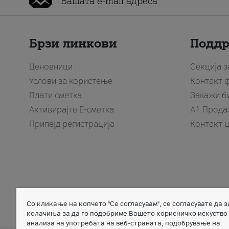
Брзи линкови
Подд
Ценовници
Секција 
Услови за користење
Контакт 
Плати сметка
Закажи б
Активирајте Е-сметка
A1 Прода
Припејд регистрација
Контакт 
Со кликање на копчето "Се согласувам", се согласувате да 
Member of
колачиња за да го подобриме Вашето корисничко искуство
анализа на употребата на веб-страната, подобрување на