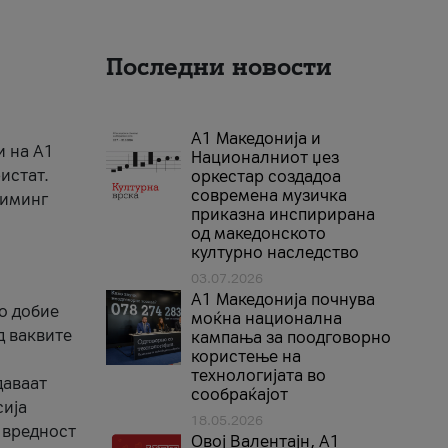
Последни новости
А1 Македонија и
и на A1
Националниот џез
истат.
оркестар создадоа
современа музичка
риминг
приказна инспирирана
од македонското
културно наследство
03.07.2026
A1 Македонија почнува
го добие
моќна национална
д ваквите
кампања за поодговорно
користење на
технологијата во
даваат
сообраќајот
сија
18.05.2026
 вредност
Овој Валентајн, A1