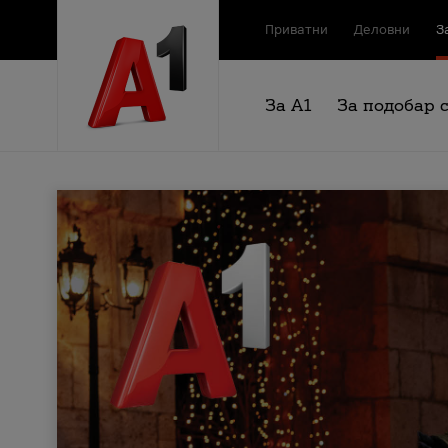
Приватни
Деловни
З
За А1
За подобар 