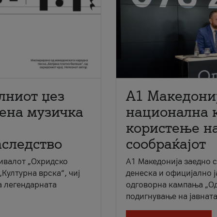
лниот џез
A1 Македони
мена музичка
национална 
користење на
аследство
сообраќајот
ивалот „Охридско
A1 Македонија заедно 
„Културна врска“, чиј
денеска и официјално 
а легендарната
одговорна кампања „Од
подигнување на јавната 