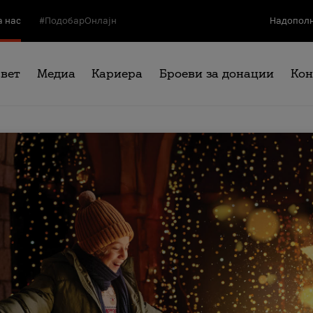
а нас
#ПодобарОнлајн
Надополн
свет
Медиа
Кариера
Броеви за донации
Кон