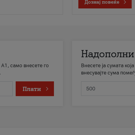
Дознај повеќе
Надополни
 А1, само внесете го
Внесете ја сумата кој
.
внесувајте сума помеѓ
Плати