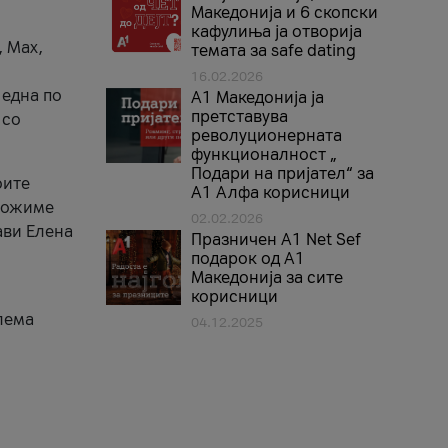
Македонија и 6 скопски
кафулиња ја отворија
, Max,
темата за safe dating
16.02.2026
 една по
А1 Македонија ја
претставува
 со
револуционерната
функционалност „
Подари на пријател“ за
оите
А1 Алфа корисници
зможиме
02.02.2026
ави Елена
Празничен A1 Net Sеf
подарок од А1
Македонија за сите
корисници
лема
04.12.2025