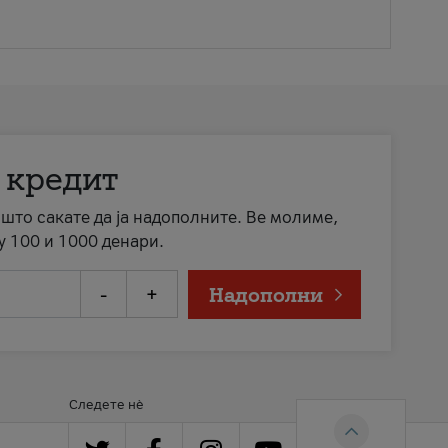
 кредит
а што сакате да ја надополните. Ве молиме,
у 100 и 1000 денари.
-
+
Надополни
Следете нè