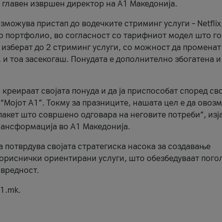
, главен извршен директор на А1 Македонија.
можува пристап до водечките стриминг услуги – Netflix
то портфолио, во согласност со тарифниот модел што го
изберат до 2 стриминг услуги, со можност да променат
, и тоа засекогаш. Понудата е дополнително збогатена и
 креираат својата понуда и да ја приспособат според св
 “Мојот А1”. Токму за празниците, нашата цел е да ово
пакет што совршено одговара на неговите потреби“, изј
рансформација во А1 Македонија.
а потврдува својата стратегиска насока за создавање
ориснички ориентирани услуги, што обезбедуваат пого
 вредност.
1.mk.