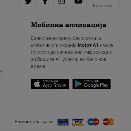
На почеток
Мобилна апликација
Единствено преку бесплатната
мобилна апликација
Мојот A1
имате
пристап до сите важни информации
за Вашите A1 услуги, во било кое
време.
и
Начини на плаќање