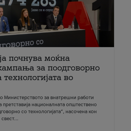
ја почнува моќна
кампања за поодговорно
 технологијата во
со Министерството за внатрешни работи
ја претставија националната општествено
говорно со технологијата“, насочена кон
свест...