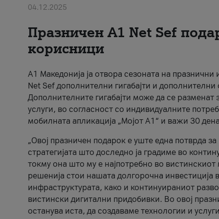
04.12.2025
Празничен A1 Net Sеf пода
корисници
А1 Македонија ја отвора сезоната на празнични
Net Sef дополнителни гигабајти и дополнителни
Дополнителните гигабајти може да се разменат з
услуги, во согласност со индивидуалните потреб
мобилната апликација „Мојот А1“ и важи 30 дена
„Овој празничен подарок е уште една потврда з
стратегијата што доследно ја градиме во контину
токму она што му е најпотребно во вистинскиот 
решенија стои нашата долгорочна инвестиција в
инфраструктурата, како и континуираниот развој
вистински дигитални придобивки. Во овој празни
останува иста, да создаваме технологии и услуг