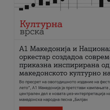
А1 Македонија и Национа
оркестар создадоа совре
приказна инспирирана од
македонското културно н
Во пресрет на овогодишното издание на фест
лето“, А1 Македонија ја претстави кампањата 
централен дел е новата џез-интерпретација н
македонска народна песна „Билјан