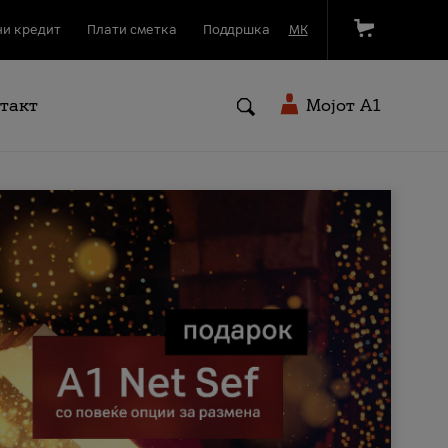
и кредит
Плати сметка
Поддршка
МК
такт
Мојот A1