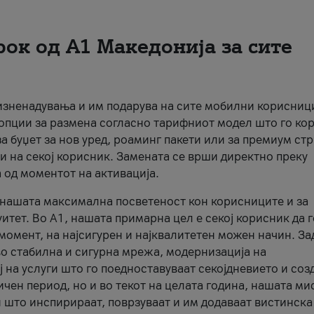
рок од А1 Македонија за сите
 изненадувања и им подарува на сите мобилни корисниц
 опции за размена согласно тарифниот модел што го кор
а буџет за нов уред, роаминг пакети или за премиум ст
и на секој корисник. Замената се врши директно преку
 од моментот на активација.
а нашата максимална посветеност кон корисниците и за
итет. Во А1, нашата примарна цел е секој корисник да 
момент, на најсигурен и најквалитетен можен начин. За
о стабилна и сигурна мрежа, модернизација на
 на услуги што го поедноставуваат секојдневието и соз
чен период, но и во текот на целата година, нашата ми
и што инспирираат, поврзуваат и им додаваат вистинска