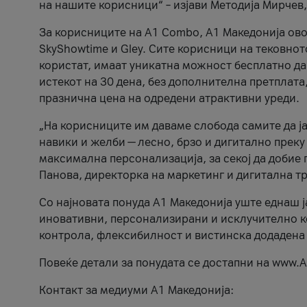
на нашите корисници“ – изјави Методија Мирчев
За корисниците на A1 Combo, А1 Македонија овоз
SkyShowtime и Gley. Сите корисници на тековно
користат, имаат уникатна можност бесплатно да 
истекот на 30 дена, без дополнителна претплата
празнична цена на одредени атрактивни уреди.
„На корисниците им даваме слобода самите да ја
навики и желби — лесно, брзо и дигитално преку
максимална персонализација, за секој да добие 
Панова, директорка на маркетинг и дигитална т
Со најновата понуда А1 Македонија уште еднаш ј
иновативни, персонализирани и исклучително к
контрола, флексибилност и вистинска додадена
Повеќе детали за понудата се достапни на www.А
Контакт за медиуми А1 Македонија: