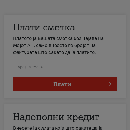
Плати сметка
Платете ја Вашата сметка без најава на
Мојот А1, само внесете го бројот на
фактурата што сакате да ја платите.
Број на сметка
Плати
Надополни кредит
Внесете ја сумата која што сакате да ја