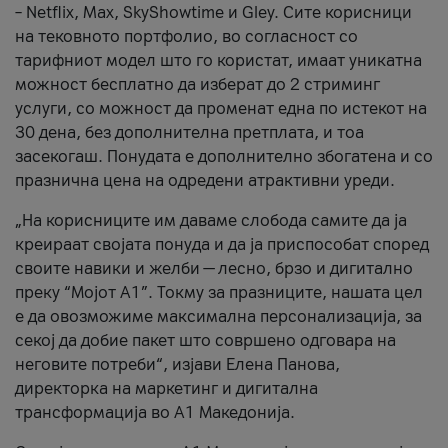
– Netflix, Max, SkyShowtime и Gley. Сите корисници
на тековното портфолио, во согласност со
тарифниот модел што го користат, имаат уникатна
можност бесплатно да изберат до 2 стриминг
услуги, со можност да променат една по истекот на
30 дена, без дополнителна претплата, и тоа
засекогаш. Понудата е дополнително збогатена и со
празнична цена на одредени атрактивни уреди.
„На корисниците им даваме слобода самите да ја
креираат својата понуда и да ја приспособат според
своите навики и желби — лесно, брзо и дигитално
преку “Мојот А1”. Токму за празниците, нашата цел
е да овозможиме максимална персонализација, за
секој да добие пакет што совршено одговара на
неговите потреби“, изјави Елена Панова,
директорка на маркетинг и дигитална
трансформација во А1 Македонија.