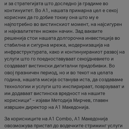
и за стратегијата што доследно ја градиме во
континуитет. Во А1, нашата примарна цел е секој
корисник да го добие токму она што му е
најпотребно во вистинскиот момент, на најсигурен
и најквалитетен можен начин. Зад ваквите
решенија стои нашата долгорочна инвестиција во
стабилна и сигурна мрежа, модернизација на
инфраструктурата, како и континуираниот развој на
услуги што го поедноставуваат секојдневието и
создаваат вистински дигитални придобивки. Во
овој празничен период, но и во текот на целата
година, нашата мисија останува иста, да создаваме
технологии и услуги што инспирираат, поврзуваат и
им додаваат вистинска вредност на нашите
корисници“ – изјави Методија Мирчев, главен
извршен директор на А1 Македонија.
За корисниците на A1 Combo, А1 Македонија
овозможува пристап до водечките стриминг услуги