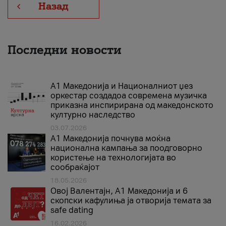
Назад
Последни новости
А1 Македонија и Националниот џез
оркестар создадоа современа музичка
приказна инспирирана од македонското
културно наследство
03.07.2026
A1 Македонија почнува моќна
национална кампања за поодговорно
користење на технологијата во
сообраќајот
18.05.2026
Овој Валентајн, A1 Македонија и 6
скопски кафулиња ја отворија темата за
safe dating
16.02.2026