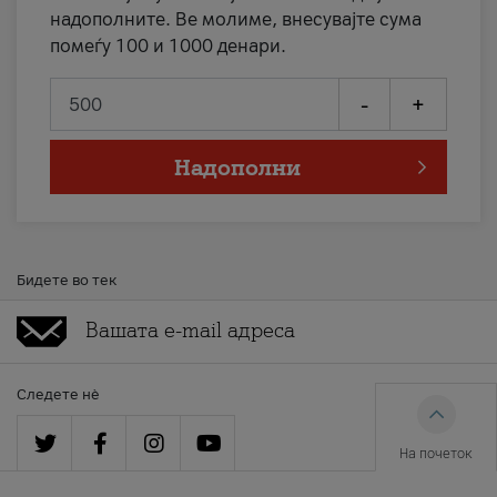
надополните. Ве молиме, внесувајте сума
помеѓу 100 и 1000 денари.
-
+
Надополни
Бидете во тек
Следете нè
На почеток