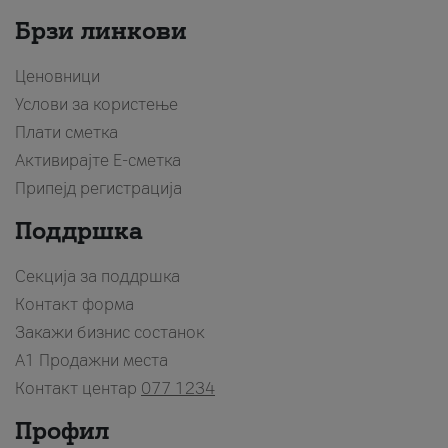
Брзи линкови
Ценовници
Услови за користење
Плати сметка
Активирајте Е-сметка
Припејд регистрација
Поддршка
Секција за поддршка
Контакт форма
Закажи бизнис состанок
A1 Продажни места
Контакт центар
077 1234
Профил