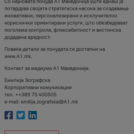
Со најновата понуда А1 Македонија уште еднаш ја
потврдува својата стратегиска насока за создавање
иновативни, персонализирани и исклучително
кориснички ориентирани услуги, што обезбедуваат
поголема контрола, флексибилност и вистинска
додадена вредност.
Повеќе детали за понудата се достапни на
www.А1.mk.
Контакт за медиуми А1 Македонија:
Емилија Зографска
Корпоративни комуникации
тел. ++389 75 400505
e-mail: emilija.zografska@A1.mk