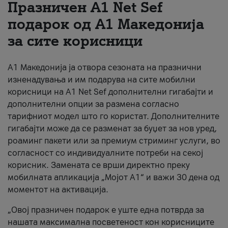
Празничен A1 Net Sеf
За нас
подарок од А1 Македонија
за сите корисници
#ПодобарОнлајн
А1 Македонија ја отвора сезоната на празнични
изненадувања и им подарува на сите мобилни
корисници на A1 Net Sef дополнителни гигабајти и
дополнителни опции за размена согласно
тарифниот модел што го користат. Дополнителните
гигабајти може да се разменат за буџет за нов уред,
роаминг пакети или за премиум стриминг услуги, во
согласност со индивидуалните потреби на секој
корисник. Замената се врши директно преку
мобилната апликација „Мојот А1“ и важи 30 дена од
моментот на активација.
„Овој празничен подарок е уште една потврда за
нашата максимална посветеност кон корисниците