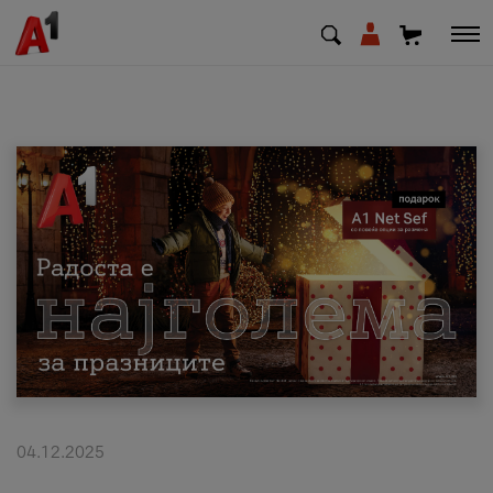
МК
EN
SQ
Приватни
Деловни
Поддршка
Надополни кредит
04.12.2025
Плати сметка