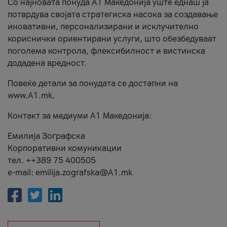
Со најновата понуда А1 Македонија уште еднаш ја
потврдува својата стратегиска насока за создавање
иновативни, персонализирани и исклучително
кориснички ориентирани услуги, што обезбедуваат
поголема контрола, флексибилност и вистинска
додадена вредност.
Повеќе детали за понудата се достапни на
www.А1.mk.
Контакт за медиуми А1 Македонија:
Емилија Зографска
Корпоративни комуникации
тел. ++389 75 400505
e-mail: emilija.zografska@A1.mk