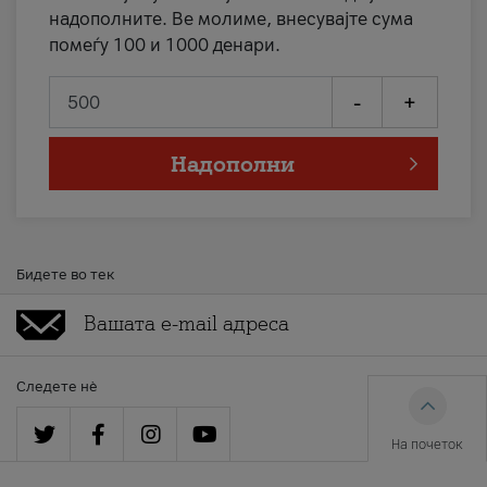
надополните. Ве молиме, внесувајте сума
помеѓу 100 и 1000 денари.
-
+
Надополни
Бидете во тек
Следете нè
На почеток