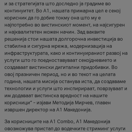
и за стратегијата што доследно ја градиме во
континуитет. Во А1, нашата примарна цел е секој
корисник да го добие токму она што му е
најпотребно во вистинскиот момент, на најсигурен
и најквалитетен можен начин. Зад ваквите
решенија стои нашата долгорочна инвестиција во
стабилна и сигурна мрежа, модернизација на
инфраструктурата, како и континуираниот развој на
услуги што го поедноставуваат секојдневието и
создаваат вистински дигитални придобивки. Во
овој празничен период, но и во текот на целата
година, нашата мисија останува иста, да создаваме
технологии и услуги што инспирираат, поврзуваат и
им додаваат вистинска вредност на нашите
корисници“ – изјави Методија Мирчев, главен
извршен директор на А1 Македонија.
За корисниците на A1 Combo, А1 Македонија
овозможува пристап до водечките стриминг услуги