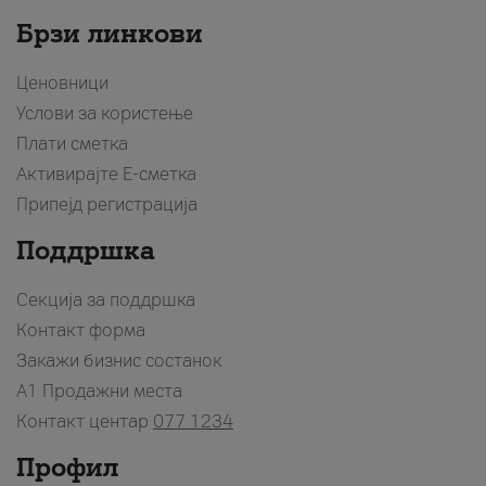
Брзи линкови
Ценовници
Услови за користење
Плати сметка
Активирајте Е-сметка
Припејд регистрација
Поддршка
Секција за поддршка
Контакт форма
Закажи бизнис состанок
A1 Продажни места
Контакт центар
077 1234
Профил