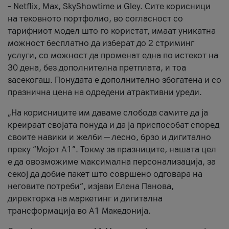
– Netflix, Max, SkyShowtime и Gley. Сите корисници
на тековното портфолио, во согласност со
тарифниот модел што го користат, имаат уникатна
можност бесплатно да изберат до 2 стриминг
услуги, со можност да променат една по истекот на
30 дена, без дополнителна претплата, и тоа
засекогаш. Понудата е дополнително збогатена и со
празнична цена на одредени атрактивни уреди.
„На корисниците им даваме слобода самите да ја
креираат својата понуда и да ја приспособат според
своите навики и желби — лесно, брзо и дигитално
преку “Мојот А1”. Токму за празниците, нашата цел
е да овозможиме максимална персонализација, за
секој да добие пакет што совршено одговара на
неговите потреби“, изјави Елена Панова,
директорка на маркетинг и дигитална
трансформација во А1 Македонија.