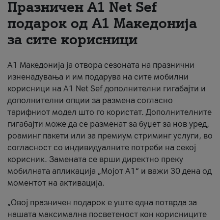
Празничен A1 Net Sеf
За нас
подарок од А1 Македонија
за сите корисници
#ПодобарОнлајн
А1 Македонија ја отвора сезоната на празнични
изненадувања и им подарува на сите мобилни
корисници на A1 Net Sef дополнителни гигабајти и
дополнителни опции за размена согласно
тарифниот модел што го користат. Дополнителните
гигабајти може да се разменат за буџет за нов уред,
роаминг пакети или за премиум стриминг услуги, во
согласност со индивидуалните потреби на секој
корисник. Замената се врши директно преку
мобилната апликација „Мојот А1“ и важи 30 дена од
моментот на активација.
„Овој празничен подарок е уште една потврда за
нашата максимална посветеност кон корисниците