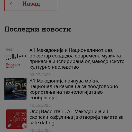
Назад
Последни новости
А1 Македонија и Националниот џез
оркестар создадоа современа музичка
приказна инспирирана од македонското
културно наследство
03.07.2026
A1 Македонија почнува моќна
национална кампања за поодговорно
користење на технологијата во
сообраќајот
18.05.2026
Овој Валентајн, A1 Македонија и 6
скопски кафулиња ја отворија темата за
safe dating
16.02.2026