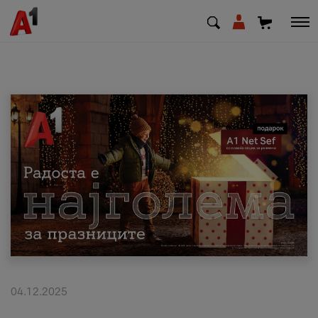
МК
EN
SQ
Приватни
Деловни
Поддршка
Надополни кредит
04.12.2025
Плати сметка