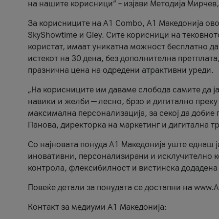
на нашите корисници“ – изјави Методија Мирчев
За корисниците на A1 Combo, А1 Македонија овоз
SkyShowtime и Gley. Сите корисници на тековно
користат, имаат уникатна можност бесплатно да 
истекот на 30 дена, без дополнителна претплата
празнична цена на одредени атрактивни уреди.
„На корисниците им даваме слобода самите да ја
навики и желби — лесно, брзо и дигитално преку
максимална персонализација, за секој да добие 
Панова, директорка на маркетинг и дигитална т
Со најновата понуда А1 Македонија уште еднаш ј
иновативни, персонализирани и исклучително к
контрола, флексибилност и вистинска додадена
Повеќе детали за понудата се достапни на www.А
Контакт за медиуми А1 Македонија: