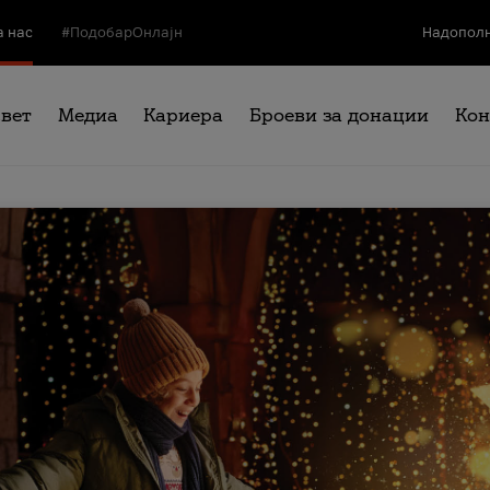
а нас
#ПодобарОнлајн
Надополн
свет
Медиа
Кариера
Броеви за донации
Кон