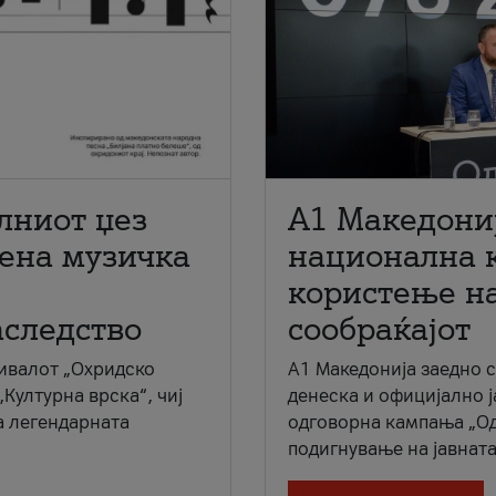
лниот џез
A1 Македони
мена музичка
национална 
користење на
аследство
сообраќајот
ивалот „Охридско
A1 Македонија заедно 
„Културна врска“, чиј
денеска и официјално 
а легендарната
одговорна кампања „Од
подигнување на јавната 