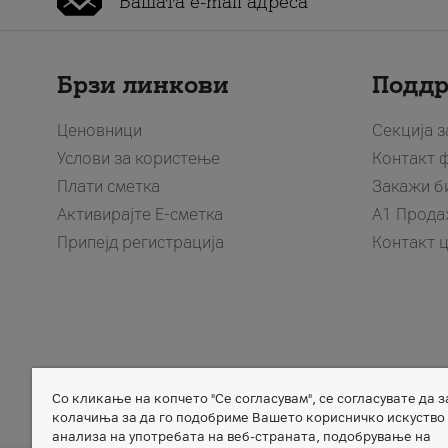
Брзи линкови
Подд
Ценовници
Секција 
Услови за користење
Контакт 
Плати сметка
Закажи б
Активирајте Е-сметка
A1 Прода
Припејд регистрација
Контакт 
Со кликање на копчето "Се согласувам", се согласувате да 
Member of
колачиња за да го подобриме Вашето корисничко искуство
анализа на употребата на веб-страната, подобрување на