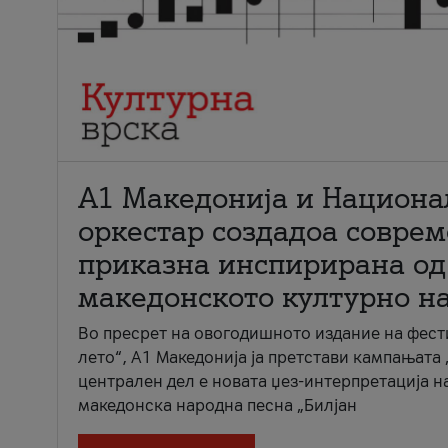
А1 Македонија и Национа
оркестар создадоа совре
приказна инспирирана од
македонското културно н
Во пресрет на овогодишното издание на фест
лето“, А1 Македонија ја претстави кампањата 
централен дел е новата џез-интерпретација н
македонска народна песна „Билјан