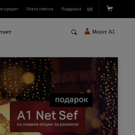
и кредит
Плати сметка
Поддршка
МК
такт
Мојот A1