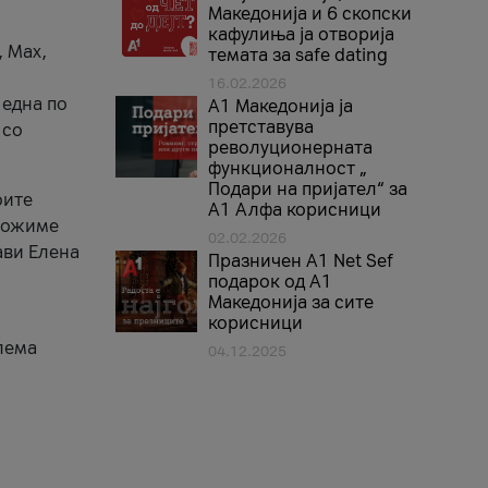
Македонија и 6 скопски
кафулиња ја отворија
, Max,
темата за safe dating
16.02.2026
 една по
А1 Македонија ја
претставува
 со
револуционерната
функционалност „
Подари на пријател“ за
оите
А1 Алфа корисници
зможиме
02.02.2026
ави Елена
Празничен A1 Net Sеf
подарок од А1
Македонија за сите
корисници
лема
04.12.2025