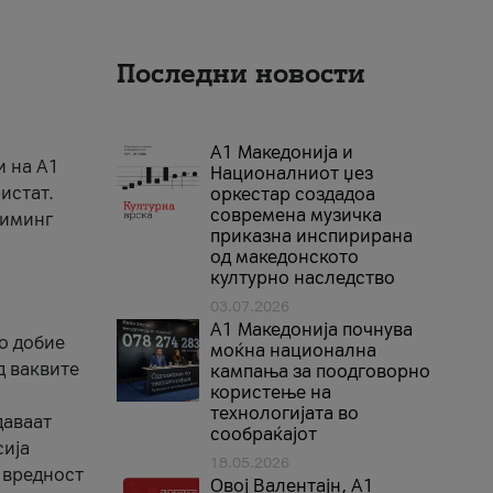
Последни новости
А1 Македонија и
и на A1
Националниот џез
истат.
оркестар создадоа
современа музичка
риминг
приказна инспирирана
од македонското
културно наследство
03.07.2026
A1 Македонија почнува
го добие
моќна национална
д ваквите
кампања за поодговорно
користење на
технологијата во
даваат
сообраќајот
сија
18.05.2026
 вредност
Овој Валентајн, A1