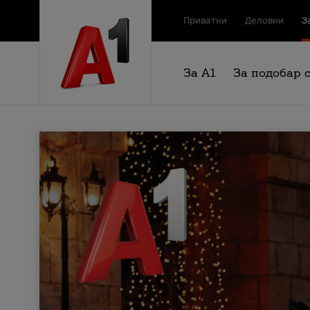
Приватни
Деловни
З
За А1
За подобар 