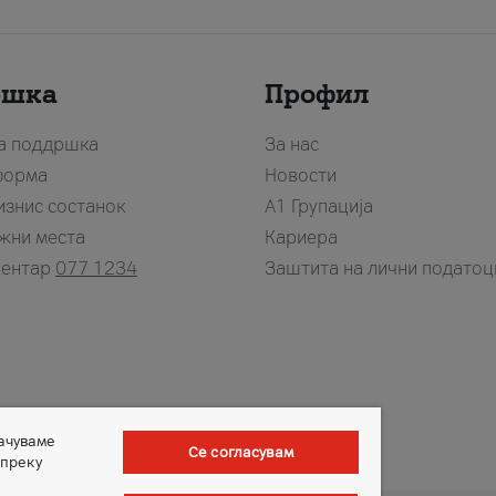
ршка
Профил
за поддршка
За нас
форма
Новости
изнис состанок
А1 Групација
жни места
Кариера
центар
077 1234
Заштита на лични податоц
зачуваме
Се согласувам
 преку