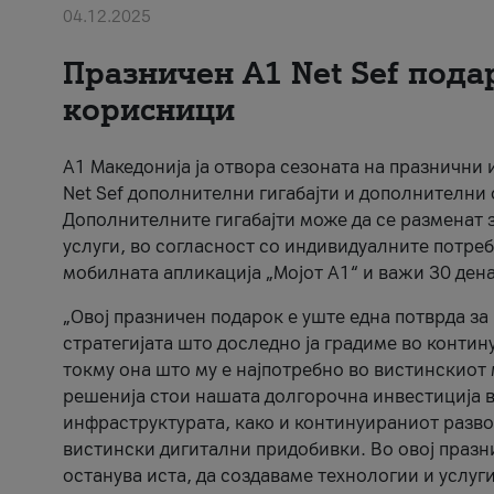
04.12.2025
Празничен A1 Net Sеf пода
корисници
А1 Македонија ја отвора сезоната на празнични
Net Sef дополнителни гигабајти и дополнителни
Дополнителните гигабајти може да се разменат з
услуги, во согласност со индивидуалните потреб
мобилната апликација „Мојот А1“ и важи 30 дена
„Овој празничен подарок е уште една потврда з
стратегијата што доследно ја градиме во контину
токму она што му е најпотребно во вистинскиот 
решенија стои нашата долгорочна инвестиција в
инфраструктурата, како и континуираниот развој
вистински дигитални придобивки. Во овој празни
останува иста, да создаваме технологии и услуг