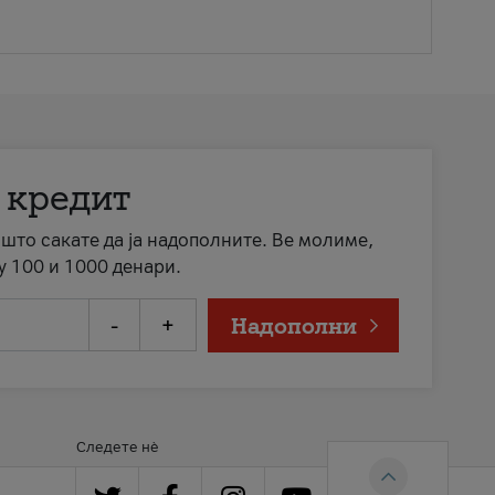
 кредит
а што сакате да ја надополните. Ве молиме,
у 100 и 1000 денари.
-
+
Надополни
Следете нè