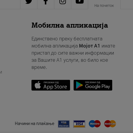
На почеток
Мобилна апликација
Единствено преку бесплатната
мобилна апликација
Мојот A1
имате
пристап до сите важни информации
за Вашите A1 услуги, во било кое
време.
и
Начини на плаќање