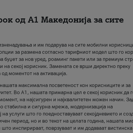
рок од А1 Македонија за сите
 изненадувања и им подарува на сите мобилни корисниц
 опции за размена согласно тарифниот модел што го кор
а буџет за нов уред, роаминг пакети или за премиум ст
и на секој корисник. Замената се врши директно преку
 од моментот на активација.
а нашата максимална посветеност кон корисниците и за
итет. Во А1, нашата примарна цел е секој корисник да 
момент, на најсигурен и најквалитетен можен начин. За
о стабилна и сигурна мрежа, модернизација на
 на услуги што го поедноставуваат секојдневието и соз
чен период, но и во текот на целата година, нашата ми
и што инспирираат, поврзуваат и им додаваат вистинска