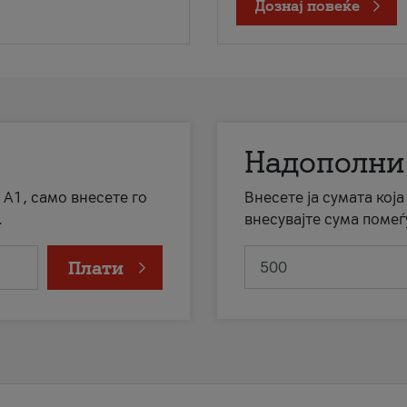
Дознај повеќе
Надополни
 А1, само внесете го
Внесете ја сумата кој
.
внесувајте сума помеѓ
Плати