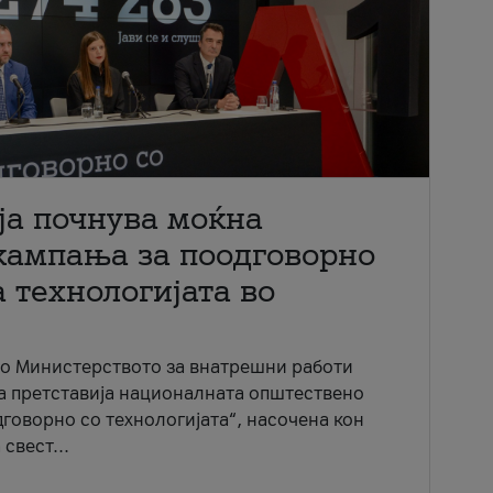
ја почнува моќна
кампања за поодговорно
 технологијата во
со Министерството за внатрешни работи
ја претставија националната општествено
говорно со технологијата“, насочена кон
свест...