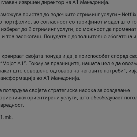
, главен извршен директор на А1 Македонија.
можува пристап до водечките стриминг услуги – Netflix
то портфолио, во согласност со тарифниот модел што го
изберат до 2 стриминг услуги, со можност да променат
, и тоа засекогаш. Понудата е дополнително збогатена и
 креираат својата понуда и да ја приспособат според св
 “Мојот А1”. Токму за празниците, нашата цел е да ово
пакет што совршено одговара на неговите потреби“, изј
рансформација во А1 Македонија.
а потврдува својата стратегиска насока за создавање
ориснички ориентирани услуги, што обезбедуваат пого
 вредност.
1.mk.