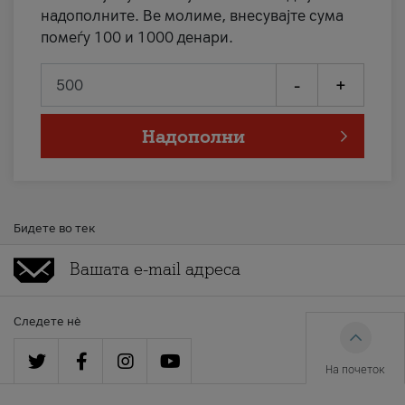
надополните. Ве молиме, внесувајте сума
помеѓу 100 и 1000 денари.
-
+
Надополни
Бидете во тек
Следете нè
На почеток