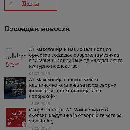
Назад
Последни новости
А1 Македонија и Националниот џез
оркестар создадоа современа музичка
приказна инспирирана од македонското
културно наследство
03.07.2026
A1 Македонија почнува моќна
национална кампања за поодговорно
користење на технологијата во
сообраќајот
18.05.2026
Овој Валентајн, A1 Македонија и 6
скопски кафулиња ја отворија темата за
safe dating
16.02.2026