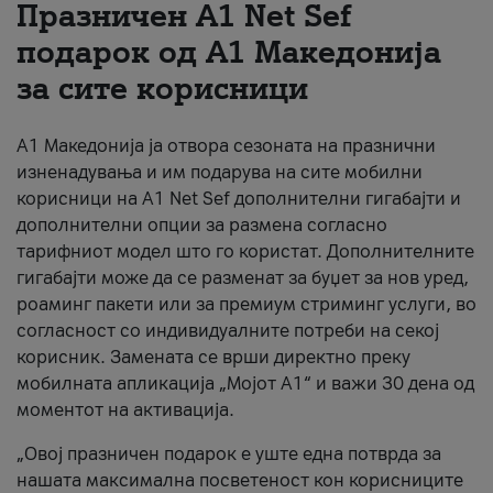
Празничен A1 Net Sеf
За нас
подарок од А1 Македонија
за сите корисници
#ПодобарОнлајн
А1 Македонија ја отвора сезоната на празнични
изненадувања и им подарува на сите мобилни
корисници на A1 Net Sef дополнителни гигабајти и
дополнителни опции за размена согласно
тарифниот модел што го користат. Дополнителните
гигабајти може да се разменат за буџет за нов уред,
роаминг пакети или за премиум стриминг услуги, во
согласност со индивидуалните потреби на секој
корисник. Замената се врши директно преку
мобилната апликација „Мојот А1“ и важи 30 дена од
моментот на активација.
„Овој празничен подарок е уште една потврда за
нашата максимална посветеност кон корисниците