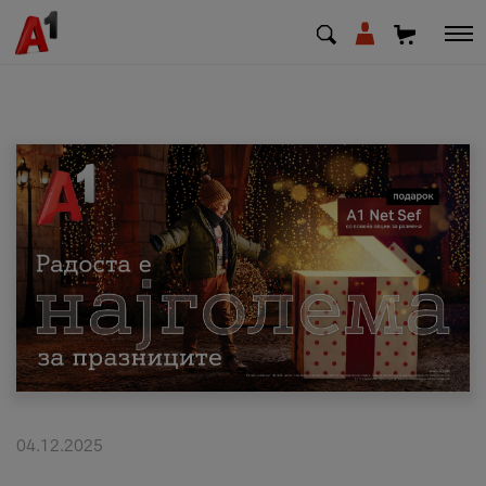
МК
EN
SQ
Приватни
Деловни
Поддршка
Надополни кредит
04.12.2025
Плати сметка