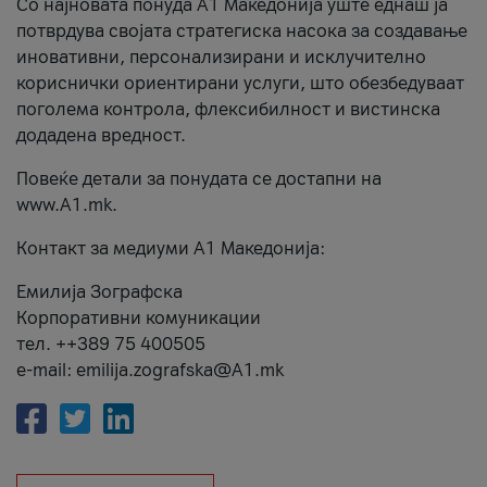
Со најновата понуда А1 Македонија уште еднаш ја
потврдува својата стратегиска насока за создавање
иновативни, персонализирани и исклучително
кориснички ориентирани услуги, што обезбедуваат
поголема контрола, флексибилност и вистинска
додадена вредност.
Повеќе детали за понудата се достапни на
www.А1.mk.
Контакт за медиуми А1 Македонија:
Емилија Зографска
Корпоративни комуникации
тел. ++389 75 400505
e-mail: emilija.zografska@A1.mk