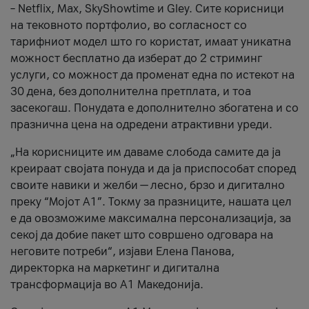
– Netflix, Max, SkyShowtime и Gley. Сите корисници
на тековното портфолио, во согласност со
тарифниот модел што го користат, имаат уникатна
можност бесплатно да изберат до 2 стриминг
услуги, со можност да променат една по истекот на
30 дена, без дополнителна претплата, и тоа
засекогаш. Понудата е дополнително збогатена и со
празнична цена на одредени атрактивни уреди.
„На корисниците им даваме слобода самите да ја
креираат својата понуда и да ја приспособат според
своите навики и желби — лесно, брзо и дигитално
преку “Мојот А1”. Токму за празниците, нашата цел
е да овозможиме максимална персонализација, за
секој да добие пакет што совршено одговара на
неговите потреби“, изјави Елена Панова,
директорка на маркетинг и дигитална
трансформација во А1 Македонија.