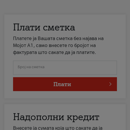
Плати сметка
Платете ја Вашата сметка без најава на
Мојот А1, само внесете го бројот на
фактурата што сакате да ја платите.
Број на сметка
Плати
Надополни кредит
Внесете ја сумата која што сакате да ја