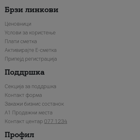
Брзи линкови
Ценовници
Услови за користење
Плати сметка
Активирајте Е-сметка
Припејд регистрација
Поддршка
Секција за поддршка
Контакт форма
Закажи бизнис состанок
A1 Продажни места
Контакт центар
077 1234
Профил