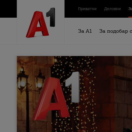
Приватни
Деловни
З
За А1
За подобар 