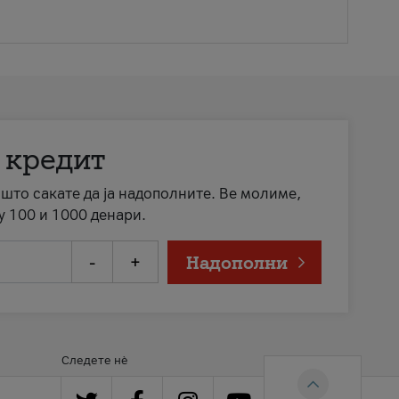
 кредит
а што сакате да ја надополните. Ве молиме,
у 100 и 1000 денари.
-
+
Надополни
Следете нè