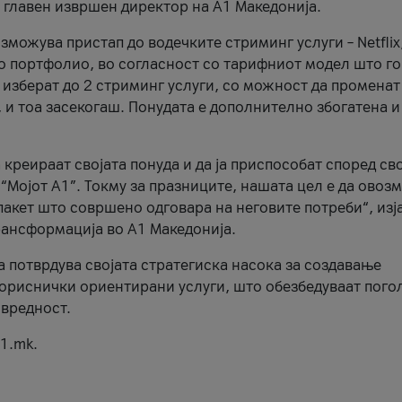
, главен извршен директор на А1 Македонија.
можува пристап до водечките стриминг услуги – Netflix
то портфолио, во согласност со тарифниот модел што го
изберат до 2 стриминг услуги, со можност да променат
, и тоа засекогаш. Понудата е дополнително збогатена и
 креираат својата понуда и да ја приспособат според св
 “Мојот А1”. Токму за празниците, нашата цел е да ово
пакет што совршено одговара на неговите потреби“, изј
рансформација во А1 Македонија.
а потврдува својата стратегиска насока за создавање
ориснички ориентирани услуги, што обезбедуваат пого
 вредност.
1.mk.