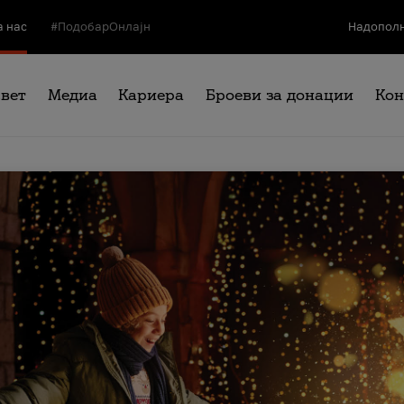
а нас
#ПодобарОнлајн
Надополн
свет
Медиа
Кариера
Броеви за донации
Кон