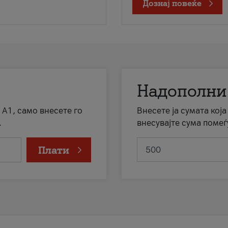
Дознај повеќе
Надополни
 А1, само внесете го
Внесете ја сумата кој
.
внесувајте сума помеѓ
Плати