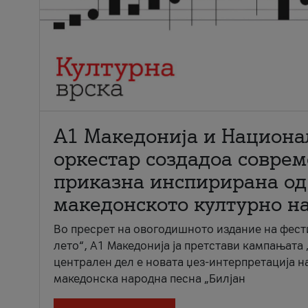
А1 Македонија и Национа
оркестар создадоа совре
приказна инспирирана од
македонското културно н
Во пресрет на овогодишното издание на фест
лето“, А1 Македонија ја претстави кампањата 
централен дел е новата џез-интерпретација н
македонска народна песна „Билјан