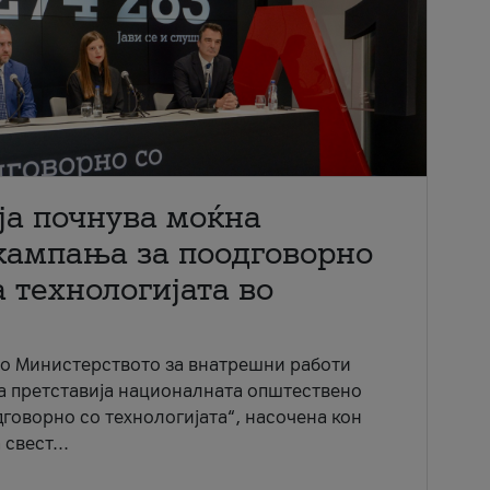
ја почнува моќна
кампања за поодговорно
 технологијата во
со Министерството за внатрешни работи
ја претставија националната општествено
говорно со технологијата“, насочена кон
свест...