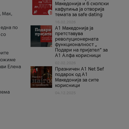
Македонија и 6 скопски
кафулиња ја отворија
, Max,
темата за safe dating
16.02.2026
 една по
А1 Македонија ја
претставува
 со
револуционерната
функционалност „
Подари на пријател“ за
оите
А1 Алфа корисници
зможиме
02.02.2026
ави Елена
Празничен A1 Net Sеf
подарок од А1
Македонија за сите
корисници
лема
04.12.2025