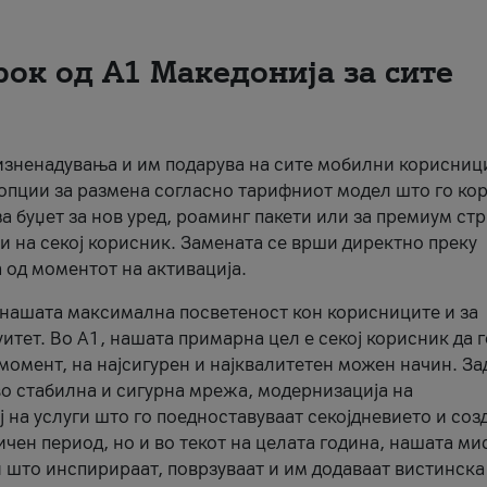
рок од А1 Македонија за сите
 изненадувања и им подарува на сите мобилни корисниц
 опции за размена согласно тарифниот модел што го кор
а буџет за нов уред, роаминг пакети или за премиум ст
и на секој корисник. Замената се врши директно преку
 од моментот на активација.
а нашата максимална посветеност кон корисниците и за
итет. Во А1, нашата примарна цел е секој корисник да 
момент, на најсигурен и најквалитетен можен начин. За
о стабилна и сигурна мрежа, модернизација на
 на услуги што го поедноставуваат секојдневието и соз
чен период, но и во текот на целата година, нашата ми
и што инспирираат, поврзуваат и им додаваат вистинска