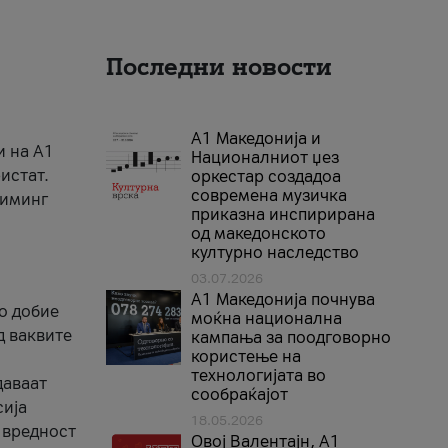
Последни новости
А1 Македонија и
и на A1
Националниот џез
истат.
оркестар создадоа
современа музичка
риминг
приказна инспирирана
од македонското
културно наследство
03.07.2026
A1 Македонија почнува
го добие
моќна национална
д ваквите
кампања за поодговорно
користење на
технологијата во
даваат
сообраќајот
сија
18.05.2026
 вредност
Овој Валентајн, A1