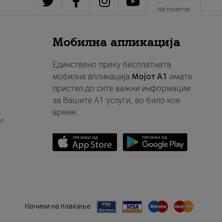
На почеток
Мобилна апликација
Единствено преку бесплатната
мобилна апликација
Мојот A1
имате
пристап до сите важни информации
за Вашите A1 услуги, во било кое
време.
и
Начини на плаќање