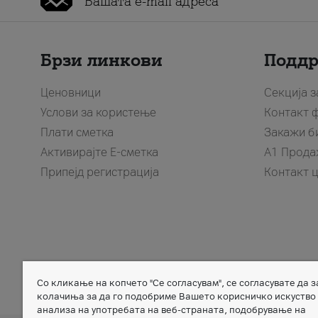
Брзи линкови
Подд
Ценовници
Секција 
Услови за користење
Контакт 
Плати сметка
Закажи б
Активирајте Е-сметка
A1 Прода
Припејд регистрација
Контакт 
Со кликање на копчето "Се согласувам", се согласувате да 
Member of
колачиња за да го подобриме Вашето корисничко искуство
анализа на употребата на веб-страната, подобрување на