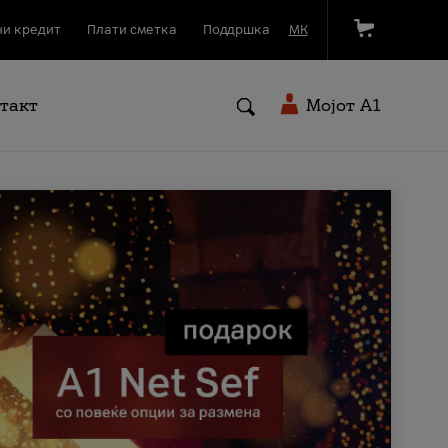
и кредит
Плати сметка
Поддршка
МК
такт
Мојот A1