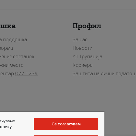
ршка
Профил
за поддршка
За нас
форма
Новости
изнис состанок
А1 Групација
жни места
Кариера
центар
077 1234
Заштита на лични податоц
зачуваме
Се согласувам
 преку