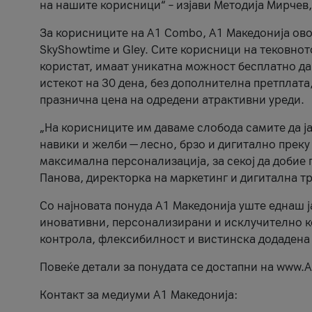
на нашите корисници“ – изјави Методија Мирчев
За корисниците на A1 Combo, А1 Македонија овоз
SkyShowtime и Gley. Сите корисници на тековно
користат, имаат уникатна можност бесплатно да 
истекот на 30 дена, без дополнителна претплата
празнична цена на одредени атрактивни уреди.
„На корисниците им даваме слобода самите да ја
навики и желби — лесно, брзо и дигитално преку
максимална персонализација, за секој да добие 
Панова, директорка на маркетинг и дигитална т
Со најновата понуда А1 Македонија уште еднаш ј
иновативни, персонализирани и исклучително к
контрола, флексибилност и вистинска додадена
Повеќе детали за понудата се достапни на www.А
Контакт за медиуми А1 Македонија: