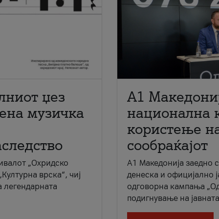
лниот џез
A1 Македони
мена музичка
национална 
користење на
аследство
сообраќајот
ивалот „Охридско
A1 Македонија заедно 
„Културна врска“, чиј
денеска и официјално 
а легендарната
одговорна кампања „Од
подигнување на јавната 