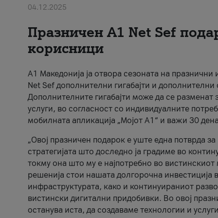
04.12.2025
Празничен A1 Net Sеf пода
корисници
А1 Македонија ја отвора сезоната на празнични
Net Sef дополнителни гигабајти и дополнителни
Дополнителните гигабајти може да се разменат з
услуги, во согласност со индивидуалните потреб
мобилната апликација „Мојот А1“ и важи 30 дена
„Овој празничен подарок е уште една потврда з
стратегијата што доследно ја градиме во контину
токму она што му е најпотребно во вистинскиот 
решенија стои нашата долгорочна инвестиција в
инфраструктурата, како и континуираниот развој
вистински дигитални придобивки. Во овој празни
останува иста, да создаваме технологии и услуг