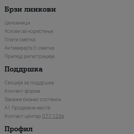
Брзи линкови
Ценовници
Услови за користење
Плати сметка
Активирајте Е-сметка
Припејд регистрација
Поддршка
Секција за поддршка
Контакт форма
Закажи бизнис состанок
A1 Продажни места
Контакт центар
077 1234
Профил