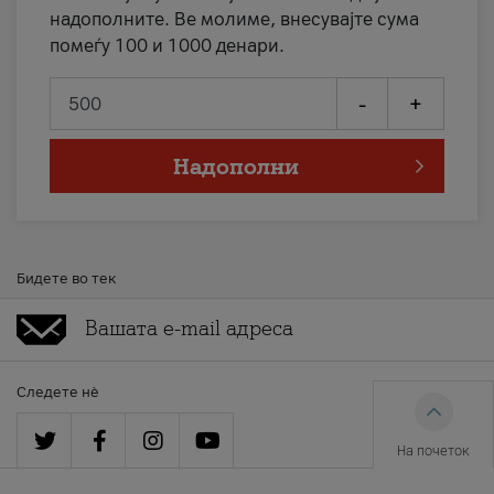
надополните. Ве молиме, внесувајте сума
помеѓу 100 и 1000 денари.
-
+
Надополни
Бидете во тек
Следете нè
На почеток