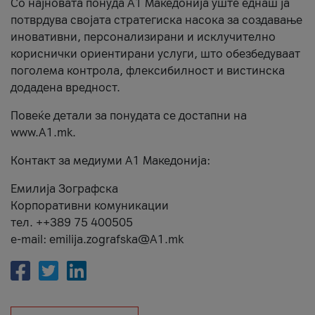
Со најновата понуда А1 Македонија уште еднаш ја
потврдува својата стратегиска насока за создавање
иновативни, персонализирани и исклучително
кориснички ориентирани услуги, што обезбедуваат
поголема контрола, флексибилност и вистинска
додадена вредност.
Повеќе детали за понудата се достапни на
www.А1.mk.
Контакт за медиуми А1 Македонија:
Емилија Зографска
Корпоративни комуникации
тел. ++389 75 400505
e-mail: emilija.zografska@A1.mk