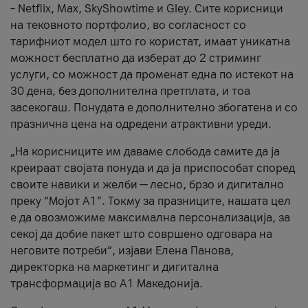
– Netflix, Max, SkyShowtime и Gley. Сите корисници
на тековното портфолио, во согласност со
тарифниот модел што го користат, имаат уникатна
можност бесплатно да изберат до 2 стриминг
услуги, со можност да променат една по истекот на
30 дена, без дополнителна претплата, и тоа
засекогаш. Понудата е дополнително збогатена и со
празнична цена на одредени атрактивни уреди.
„На корисниците им даваме слобода самите да ја
креираат својата понуда и да ја приспособат според
своите навики и желби — лесно, брзо и дигитално
преку “Мојот А1”. Токму за празниците, нашата цел
е да овозможиме максимална персонализација, за
секој да добие пакет што совршено одговара на
неговите потреби“, изјави Елена Панова,
директорка на маркетинг и дигитална
трансформација во А1 Македонија.