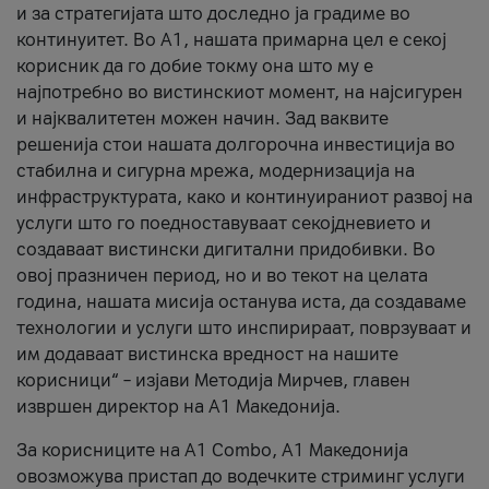
и за стратегијата што доследно ја градиме во
континуитет. Во А1, нашата примарна цел е секој
корисник да го добие токму она што му е
најпотребно во вистинскиот момент, на најсигурен
и најквалитетен можен начин. Зад ваквите
решенија стои нашата долгорочна инвестиција во
стабилна и сигурна мрежа, модернизација на
инфраструктурата, како и континуираниот развој на
услуги што го поедноставуваат секојдневието и
создаваат вистински дигитални придобивки. Во
овој празничен период, но и во текот на целата
година, нашата мисија останува иста, да создаваме
технологии и услуги што инспирираат, поврзуваат и
им додаваат вистинска вредност на нашите
корисници“ – изјави Методија Мирчев, главен
извршен директор на А1 Македонија.
За корисниците на A1 Combo, А1 Македонија
овозможува пристап до водечките стриминг услуги