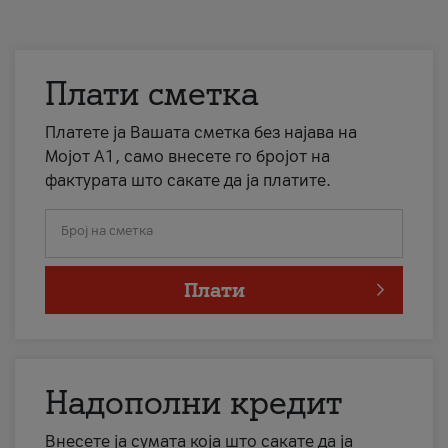
Плати сметка
Платете ја Вашата сметка без најава на
Мојот А1, само внесете го бројот на
фактурата што сакате да ја платите.
Број на сметка
Плати
Надополни кредит
Внесете ја сумата која што сакате да ја