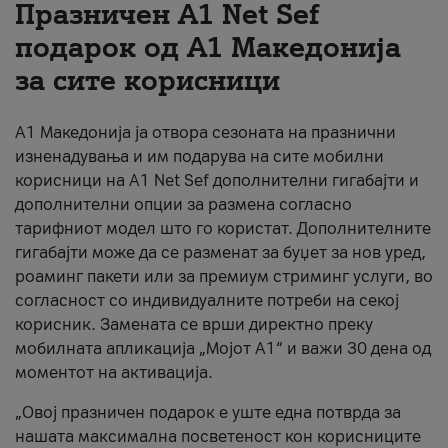
Празничен A1 Net Sеf
За нас
подарок од А1 Македонија
за сите корисници
#ПодобарОнлајн
А1 Македонија ја отвора сезоната на празнични
изненадувања и им подарува на сите мобилни
корисници на A1 Net Sef дополнителни гигабајти и
дополнителни опции за размена согласно
тарифниот модел што го користат. Дополнителните
гигабајти може да се разменат за буџет за нов уред,
роаминг пакети или за премиум стриминг услуги, во
согласност со индивидуалните потреби на секој
корисник. Замената се врши директно преку
мобилната апликација „Мојот А1“ и важи 30 дена од
моментот на активација.
„Овој празничен подарок е уште една потврда за
нашата максимална посветеност кон корисниците