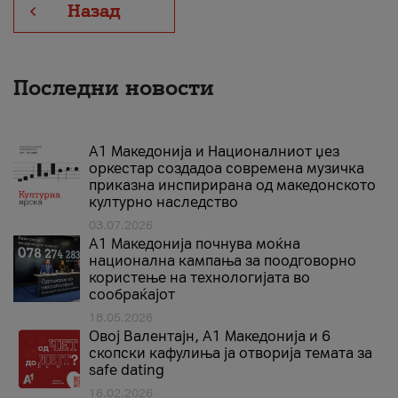
Назад
Последни новости
А1 Македонија и Националниот џез
оркестар создадоа современа музичка
приказна инспирирана од македонското
културно наследство
03.07.2026
A1 Македонија почнува моќна
национална кампања за поодговорно
користење на технологијата во
сообраќајот
18.05.2026
Овој Валентајн, A1 Македонија и 6
скопски кафулиња ја отворија темата за
safe dating
16.02.2026