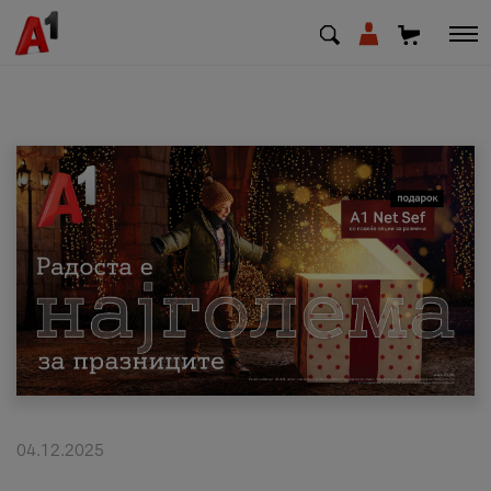
МК
EN
SQ
Приватни
Деловни
Поддршка
Надополни кредит
04.12.2025
Плати сметка