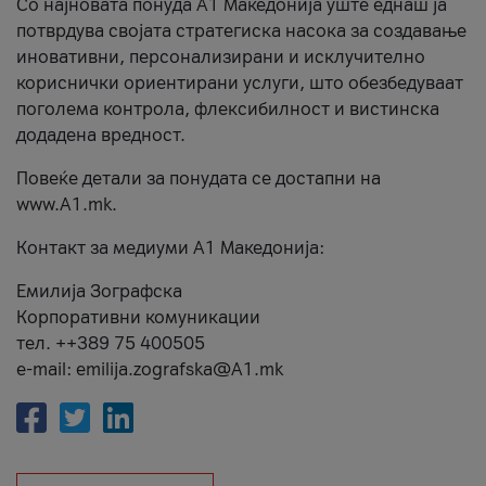
Со најновата понуда А1 Македонија уште еднаш ја
потврдува својата стратегиска насока за создавање
иновативни, персонализирани и исклучително
кориснички ориентирани услуги, што обезбедуваат
поголема контрола, флексибилност и вистинска
додадена вредност.
Повеќе детали за понудата се достапни на
www.А1.mk.
Контакт за медиуми А1 Македонија:
Емилија Зографска
Корпоративни комуникации
тел. ++389 75 400505
e-mail: emilija.zografska@A1.mk