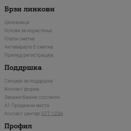
Брзи линкови
Ценовници
Услови за користење
Плати сметка
Активирајте Е-сметка
Припејд регистрација
Поддршка
Секција за поддршка
Контакт форма
Закажи бизнис состанок
A1 Продажни места
Контакт центар
077 1234
Профил