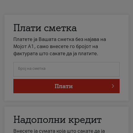
Плати сметка
Платете ја Вашата сметка без најава на
Мојот А1, само внесете го бројот на
фактурата што сакате да ја платите.
Број на сметка
Плати
Надополни кредит
Внесете ја сумата која што сакате да ја