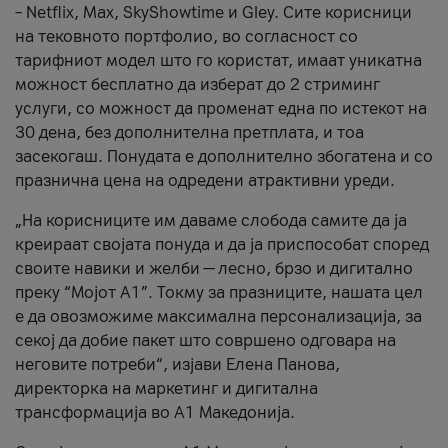
– Netflix, Max, SkyShowtime и Gley. Сите корисници
на тековното портфолио, во согласност со
тарифниот модел што го користат, имаат уникатна
можност бесплатно да изберат до 2 стриминг
услуги, со можност да променат една по истекот на
30 дена, без дополнителна претплата, и тоа
засекогаш. Понудата е дополнително збогатена и со
празнична цена на одредени атрактивни уреди.
„На корисниците им даваме слобода самите да ја
креираат својата понуда и да ја приспособат според
своите навики и желби — лесно, брзо и дигитално
преку “Мојот А1”. Токму за празниците, нашата цел
е да овозможиме максимална персонализација, за
секој да добие пакет што совршено одговара на
неговите потреби“, изјави Елена Панова,
директорка на маркетинг и дигитална
трансформација во А1 Македонија.