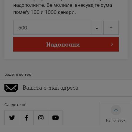
надополните. Ве молиме, внесувајте сума
помеѓу 100 и 1000 денари.
-
+
Надополни
Бидете во тек
Следете нè
На почеток