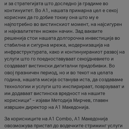
и за стратегијата што доследно ја градиме во
континуитет. Во А1, нашата примарна цел е секој
корисник да го добие токму она што му е
најпотребно во вистинскиот момент, на најсигурен
и најквалитетен можен начин. Зад ваквите
решенија стои нашата долгорочна инвестиција во
стабилна и сигурна мрежа, модернизација на
инфраструктурата, како и континуираниот развој на
услуги што го поедноставуваат секојдневието и
создаваат вистински дигитални придобивки. Во
овој празничен период, но и во текот на целата
година, нашата мисија останува иста, да создаваме
технологии и услуги што инспирираат, поврзуваат и
им додаваат вистинска вредност на нашите
корисници“ – изјави Методија Мирчев, главен
извршен директор на А1 Македонија.
За корисниците на A1 Combo, А1 Македонија
овозможува пристап до водечките стриминг услуги