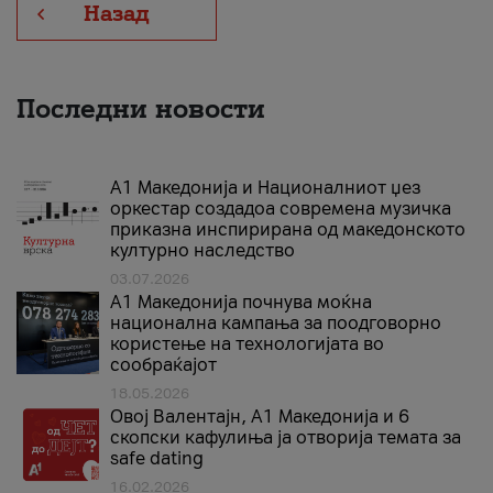
Назад
Последни новости
А1 Македонија и Националниот џез
оркестар создадоа современа музичка
приказна инспирирана од македонското
културно наследство
03.07.2026
A1 Македонија почнува моќна
национална кампања за поодговорно
користење на технологијата во
сообраќајот
18.05.2026
Овој Валентајн, A1 Македонија и 6
скопски кафулиња ја отворија темата за
safe dating
16.02.2026