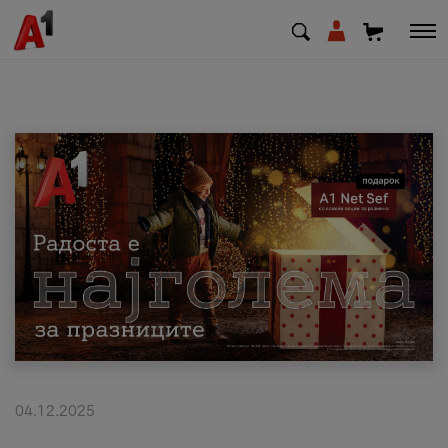
МК
EN
SQ
Приватни
Деловни
Поддршка
Надополни кредит
04.12.2025
Плати сметка