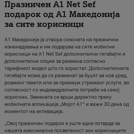
Празничен A1 Net Sеf
За нас
подарок од А1 Македонија
за сите корисници
#ПодобарОнлајн
А1 Македонија ја отвора сезоната на празнични
изненадувања и им подарува на сите мобилни
корисници на A1 Net Sef дополнителни гигабајти и
дополнителни опции за размена согласно
тарифниот модел што го користат. Дополнителните
гигабајти може да се разменат за буџет за нов уред,
роаминг пакети или за премиум стриминг услуги, во
согласност со индивидуалните потреби на секој
корисник. Замената се врши директно преку
мобилната апликација „Мојот А1“ и важи 30 дена од
моментот на активација.
„Овој празничен подарок е уште една потврда за
нашата максимална посветеност кон корисниците