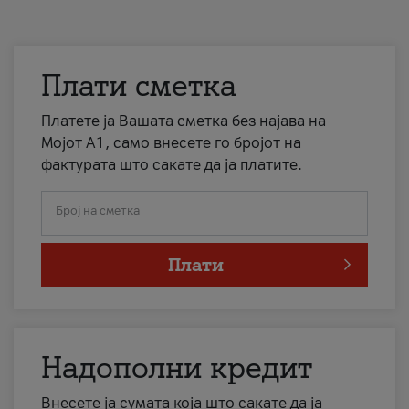
Плати сметка
Платете ја Вашата сметка без најава на
Мојот А1, само внесете го бројот на
фактурата што сакате да ја платите.
Број на сметка
Плати
Надополни кредит
Внесете ја сумата која што сакате да ја