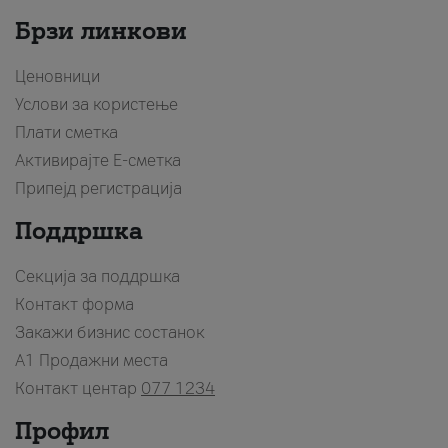
Брзи линкови
Ценовници
Услови за користење
Плати сметка
Активирајте Е-сметка
Припејд регистрација
Поддршка
Секција за поддршка
Контакт форма
Закажи бизнис состанок
A1 Продажни места
Контакт центар
077 1234
Профил