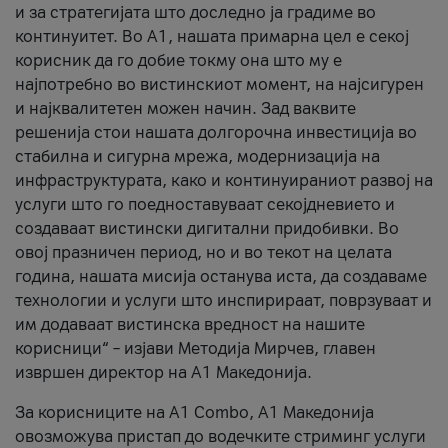
и за стратегијата што доследно ја градиме во
континуитет. Во А1, нашата примарна цел е секој
корисник да го добие токму она што му е
најпотребно во вистинскиот момент, на најсигурен
и најквалитетен можен начин. Зад ваквите
решенија стои нашата долгорочна инвестиција во
стабилна и сигурна мрежа, модернизација на
инфраструктурата, како и континуираниот развој на
услуги што го поедноставуваат секојдневието и
создаваат вистински дигитални придобивки. Во
овој празничен период, но и во текот на целата
година, нашата мисија останува иста, да создаваме
технологии и услуги што инспирираат, поврзуваат и
им додаваат вистинска вредност на нашите
корисници“ – изјави Методија Мирчев, главен
извршен директор на А1 Македонија.
За корисниците на A1 Combo, А1 Македонија
овозможува пристап до водечките стриминг услуги