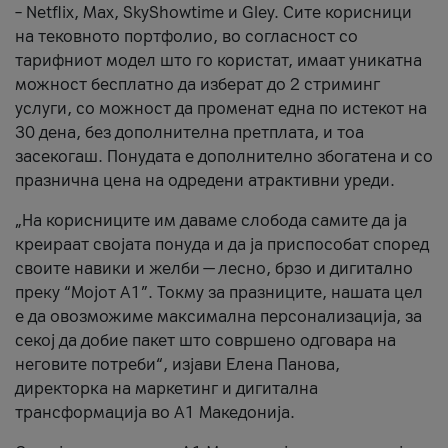
– Netflix, Max, SkyShowtime и Gley. Сите корисници
на тековното портфолио, во согласност со
тарифниот модел што го користат, имаат уникатна
можност бесплатно да изберат до 2 стриминг
услуги, со можност да променат една по истекот на
30 дена, без дополнителна претплата, и тоа
засекогаш. Понудата е дополнително збогатена и со
празнична цена на одредени атрактивни уреди.
„На корисниците им даваме слобода самите да ја
креираат својата понуда и да ја приспособат според
своите навики и желби — лесно, брзо и дигитално
преку “Мојот А1”. Токму за празниците, нашата цел
е да овозможиме максимална персонализација, за
секој да добие пакет што совршено одговара на
неговите потреби“, изјави Елена Панова,
директорка на маркетинг и дигитална
трансформација во А1 Македонија.