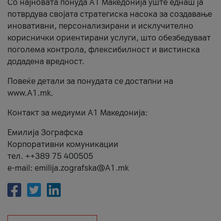
Со најновата понуда А1 Македонија уште еднаш ја
потврдува својата стратегиска насока за создавање
иновативни, персонализирани и исклучително
кориснички ориентирани услуги, што обезбедуваат
поголема контрола, флексибилност и вистинска
додадена вредност.
Повеќе детали за понудата се достапни на
www.А1.mk.
Контакт за медиуми А1 Македонија:
Емилија Зографска
Корпоративни комуникации
тел. ++389 75 400505
e-mail: emilija.zografska@A1.mk