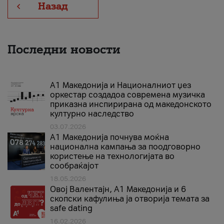
Назад
Последни новости
А1 Македонија и Националниот џез
оркестар создадоа современа музичка
приказна инспирирана од македонското
културно наследство
03.07.2026
A1 Македонија почнува моќна
национална кампања за поодговорно
користење на технологијата во
сообраќајот
18.05.2026
Овој Валентајн, A1 Македонија и 6
скопски кафулиња ја отворија темата за
safe dating
16.02.2026