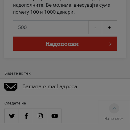
надополните. Ве молиме, внесувајте сума
помеѓу 100 и 1000 денари.
-
+
Надополни
Бидете во тек
Следете нè
На почеток