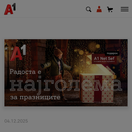
МК
EN
SQ
Приватни
Деловни
Поддршка
Надополни кредит
04.12.2025
Плати сметка