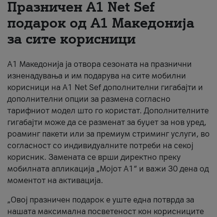
Празничен A1 Net Sеf
За нас
подарок од А1 Македонија
за сите корисници
#ПодобарОнлајн
А1 Македонија ја отвора сезоната на празнични
изненадувања и им подарува на сите мобилни
корисници на A1 Net Sef дополнителни гигабајти и
дополнителни опции за размена согласно
тарифниот модел што го користат. Дополнителните
гигабајти може да се разменат за буџет за нов уред,
роаминг пакети или за премиум стриминг услуги, во
согласност со индивидуалните потреби на секој
корисник. Замената се врши директно преку
мобилната апликација „Мојот А1“ и важи 30 дена од
моментот на активација.
„Овој празничен подарок е уште една потврда за
нашата максимална посветеност кон корисниците