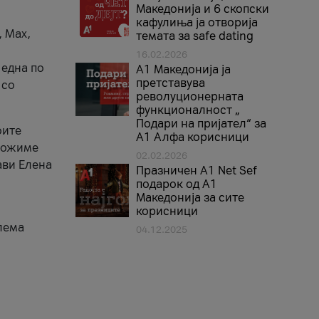
Македонија и 6 скопски
кафулиња ја отворија
, Max,
темата за safe dating
16.02.2026
 една по
А1 Македонија ја
претставува
 со
револуционерната
функционалност „
Подари на пријател“ за
оите
А1 Алфа корисници
зможиме
02.02.2026
ави Елена
Празничен A1 Net Sеf
подарок од А1
Македонија за сите
корисници
лема
04.12.2025