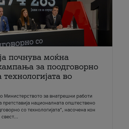
ја почнува моќна
кампања за поодговорно
 технологијата во
со Министерството за внатрешни работи
ја претставија националната општествено
говорно со технологијата“, насочена кон
свест...