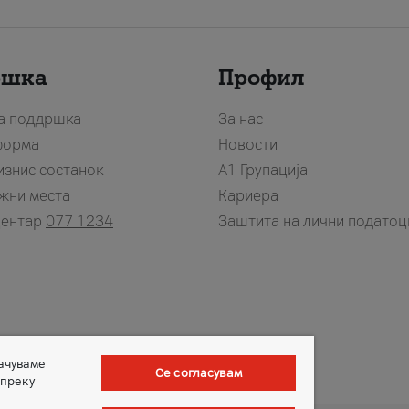
ршка
Профил
за поддршка
За нас
форма
Новости
изнис состанок
А1 Групација
жни места
Кариера
центар
077 1234
Заштита на лични податоц
зачуваме
Се согласувам
 преку