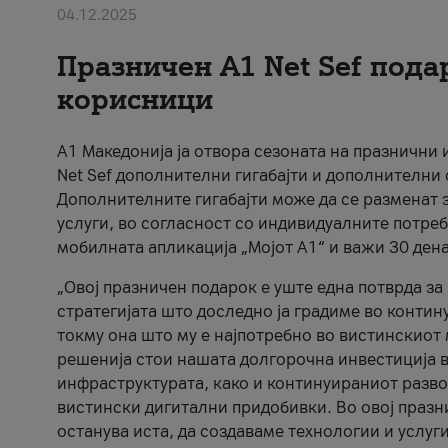
04.12.2025
Празничен A1 Net Sеf пода
корисници
А1 Македонија ја отвора сезоната на празнични
Net Sef дополнителни гигабајти и дополнителни
Дополнителните гигабајти може да се разменат з
услуги, во согласност со индивидуалните потреб
мобилната апликација „Мојот А1“ и важи 30 дена
„Овој празничен подарок е уште една потврда з
стратегијата што доследно ја градиме во контину
токму она што му е најпотребно во вистинскиот 
решенија стои нашата долгорочна инвестиција в
инфраструктурата, како и континуираниот развој
вистински дигитални придобивки. Во овој празни
останува иста, да создаваме технологии и услуг