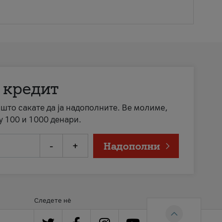
 кредит
а што сакате да ја надополните. Ве молиме,
у 100 и 1000 денари.
-
+
Надополни
Следете нè