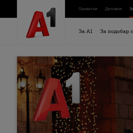
Приватни
Деловни
З
За А1
За подобар 