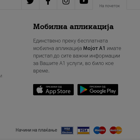
На почеток
Мобилна апликација
Единствено преку бесплатната
мобилна апликација
Мојот A1
имате
пристап до сите важни информации
за Вашите A1 услуги, во било кое
време.
и
Начини на плаќање