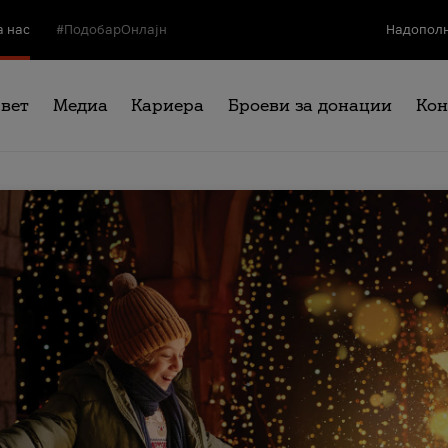
а нас
#ПодобарОнлајн
Надополн
свет
Медиа
Кариера
Броеви за донации
Кон