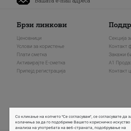
Брзи линкови
Подд
Ценовници
Секција 
Услови за користење
Контакт 
Плати сметка
Закажи б
Активирајте Е-сметка
A1 Прода
Припејд регистрација
Контакт 
Со кликање на копчето "Се согласувам", се согласувате да 
Member of
колачиња за да го подобриме Вашето корисничко искуство
анализа на употребата на веб-страната, подобрување на