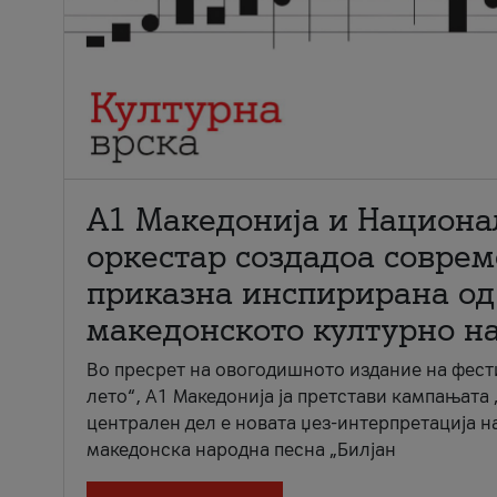
А1 Македонија и Национа
оркестар создадоа совре
приказна инспирирана од
македонското културно н
Во пресрет на овогодишното издание на фест
лето“, А1 Македонија ја претстави кампањата 
централен дел е новата џез-интерпретација н
македонска народна песна „Билјан