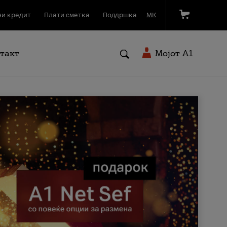
и кредит
Плати сметка
Поддршка
МК
такт
Мојот A1