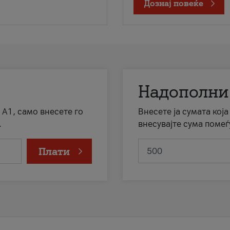
Дознај повеќе
Надополни
 А1, само внесете го
Внесете ја сумата кој
.
внесувајте сума помеѓ
Плати