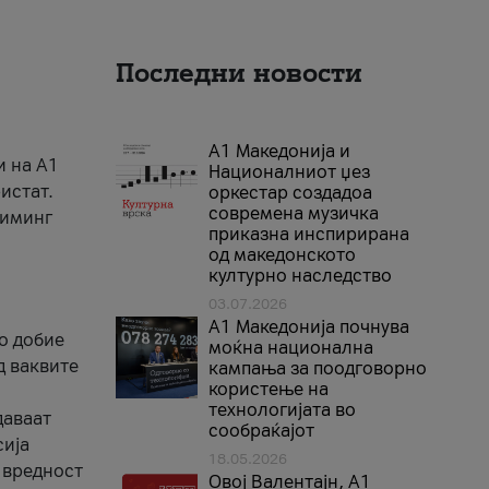
Последни новости
А1 Македонија и
и на A1
Националниот џез
истат.
оркестар создадоа
современа музичка
риминг
приказна инспирирана
од македонското
културно наследство
03.07.2026
A1 Македонија почнува
го добие
моќна национална
д ваквите
кампања за поодговорно
користење на
технологијата во
даваат
сообраќајот
сија
18.05.2026
 вредност
Овој Валентајн, A1