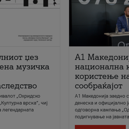
лниот џез
A1 Македони
мена музичка
национална 
користење на
аследство
сообраќајот
ивалот „Охридско
A1 Македонија заедно 
„Културна врска“, чиј
денеска и официјално 
а легендарната
одговорна кампања „Од
подигнување на јавната 