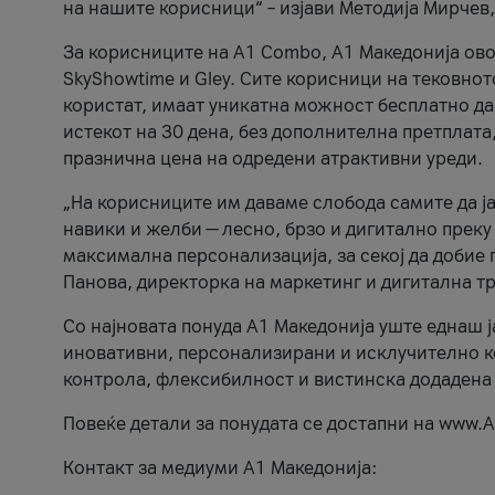
на нашите корисници“ – изјави Методија Мирчев
За корисниците на A1 Combo, А1 Македонија овоз
SkyShowtime и Gley. Сите корисници на тековно
користат, имаат уникатна можност бесплатно да 
истекот на 30 дена, без дополнителна претплата
празнична цена на одредени атрактивни уреди.
„На корисниците им даваме слобода самите да ја
навики и желби — лесно, брзо и дигитално преку
максимална персонализација, за секој да добие 
Панова, директорка на маркетинг и дигитална т
Со најновата понуда А1 Македонија уште еднаш ј
иновативни, персонализирани и исклучително к
контрола, флексибилност и вистинска додадена
Повеќе детали за понудата се достапни на www.А
Контакт за медиуми А1 Македонија: