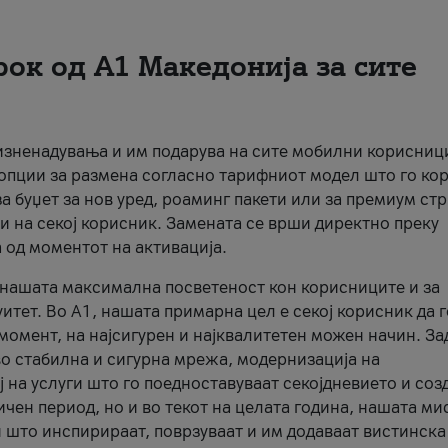
рок од А1 Македонија за сите
 изненадувања и им подарува на сите мобилни корисниц
 опции за размена согласно тарифниот модел што го кор
а буџет за нов уред, роаминг пакети или за премиум ст
и на секој корисник. Замената се врши директно преку
 од моментот на активација.
а нашата максимална посветеност кон корисниците и за
итет. Во А1, нашата примарна цел е секој корисник да 
момент, на најсигурен и најквалитетен можен начин. За
о стабилна и сигурна мрежа, модернизација на
 на услуги што го поедноставуваат секојдневието и соз
чен период, но и во текот на целата година, нашата ми
и што инспирираат, поврзуваат и им додаваат вистинска