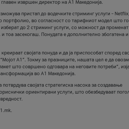
, главен извршен директор на А1 Македонија.
можува пристап до водечките стриминг услуги – Netflix
то портфолио, во согласност со тарифниот модел што го
изберат до 2 стриминг услуги, со можност да променат
, и тоа засекогаш. Понудата е дополнително збогатена и
 креираат својата понуда и да ја приспособат според св
 “Мојот А1”. Токму за празниците, нашата цел е да ово
пакет што совршено одговара на неговите потреби“, изј
рансформација во А1 Македонија.
а потврдува својата стратегиска насока за создавање
ориснички ориентирани услуги, што обезбедуваат пого
 вредност.
1.mk.