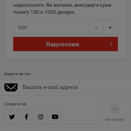
надополните. Ве молиме, внесувајте сума
помеѓу 100 и 1000 денари.
-
+
Надополни
Бидете во тек
Следете нè
На почеток