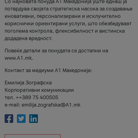
Со најновата понуда А1 Македонија уште еднаш ја
потврдува својата стратегиска насока за создавање
иновативни, персонализирани и исклучително
кориснички ориентирани услуги, што обезбедуваат
поголема контрола, флексибилност и вистинска
додадена вредност.
Повеќе детали за понудата се достапни на
www.А1.mk.
Контакт за медиуми А1 Македонија:
Емилија Зографска
Корпоративни комуникации
тел. ++389 75 400505
e-mail: emilija.zografska@A1.mk