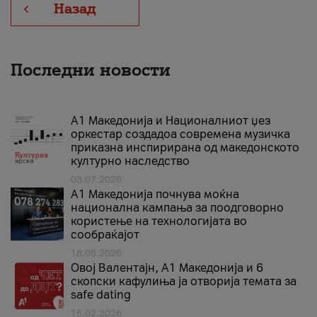
Назад
Последни новости
А1 Македонија и Националниот џез
оркестар создадоа современа музичка
приказна инспирирана од македонското
културно наследство
03.07.2026
A1 Македонија почнува моќна
национална кампања за поодговорно
користење на технологијата во
сообраќајот
18.05.2026
Овој Валентајн, A1 Македонија и 6
скопски кафулиња ја отворија темата за
safe dating
16.02.2026