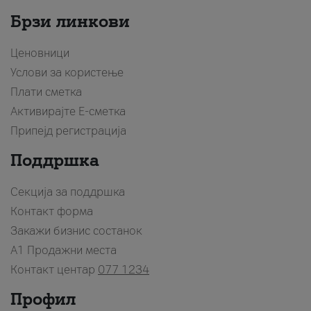
Брзи линкови
Ценовници
Услови за користење
Плати сметка
Активирајте Е-сметка
Припејд регистрација
Поддршка
Секција за поддршка
Контакт форма
Закажи бизнис состанок
A1 Продажни места
Контакт центар
077 1234
Профил