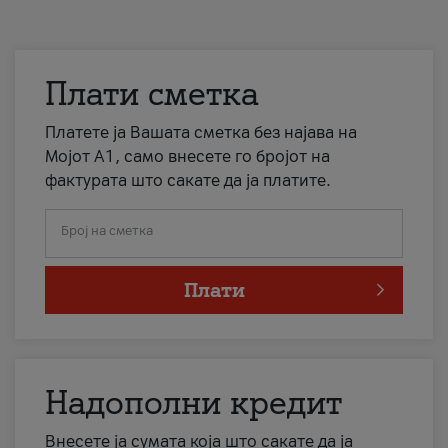
Плати сметка
Платете ја Вашата сметка без најава на
Мојот А1, само внесете го бројот на
фактурата што сакате да ја платите.
Број на сметка
Плати
Надополни кредит
Внесете ја сумата која што сакате да ја