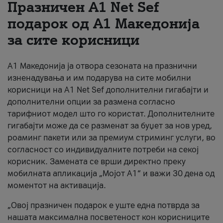
Празничен A1 Net Sеf
За нас
подарок од А1 Македонија
за сите корисници
#ПодобарОнлајн
А1 Македонија ја отвора сезоната на празнични
изненадувања и им подарува на сите мобилни
корисници на A1 Net Sef дополнителни гигабајти и
дополнителни опции за размена согласно
тарифниот модел што го користат. Дополнителните
гигабајти може да се разменат за буџет за нов уред,
роаминг пакети или за премиум стриминг услуги, во
согласност со индивидуалните потреби на секој
корисник. Замената се врши директно преку
мобилната апликација „Мојот А1“ и важи 30 дена од
моментот на активација.
„Овој празничен подарок е уште една потврда за
нашата максимална посветеност кон корисниците