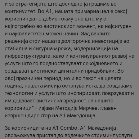
и за стратегијата што доследно ја градиме во
континуитет. Во А1, нашата примарна цел е секој
корисник да го добие токму она што му е
најпотребно во вистинскиот момент, на најсигурен
и најквалитетен можен начин. Зад ваквите
решенија стои нашата долгорочна инвестиција во
стабилна и сигурна мрежа, модернизација на
инфраструктурата, како и континуираниот развој на
услуги што го поедноставуваат секојдневието и
создаваат вистински дигитални придобивки. Во
овој празничен период, но и во текот на целата
година, нашата мисија останува иста, да создаваме
технологии и услуги што инспирираат, поврзуваат и
им додаваат вистинска вредност на нашите
корисници“ – изјави Методија Мирчев, главен
извршен директор на А1 Македонија.
За корисниците на A1 Combo, А1 Македонија
овозможува пристап до водечките стриминг услуги