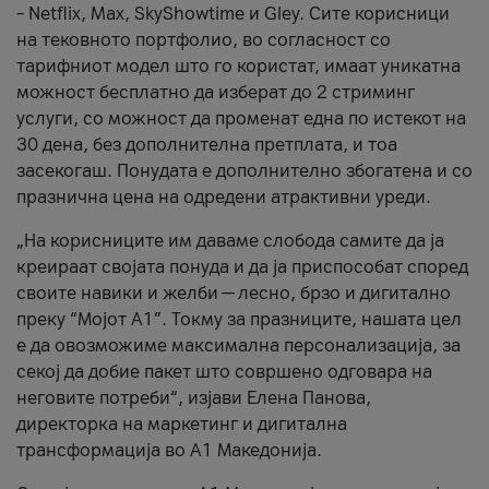
– Netflix, Max, SkyShowtime и Gley. Сите корисници
на тековното портфолио, во согласност со
тарифниот модел што го користат, имаат уникатна
можност бесплатно да изберат до 2 стриминг
услуги, со можност да променат една по истекот на
30 дена, без дополнителна претплата, и тоа
засекогаш. Понудата е дополнително збогатена и со
празнична цена на одредени атрактивни уреди.
„На корисниците им даваме слобода самите да ја
креираат својата понуда и да ја приспособат според
своите навики и желби — лесно, брзо и дигитално
преку “Мојот А1”. Токму за празниците, нашата цел
е да овозможиме максимална персонализација, за
секој да добие пакет што совршено одговара на
неговите потреби“, изјави Елена Панова,
директорка на маркетинг и дигитална
трансформација во А1 Македонија.