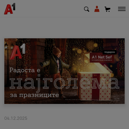
МК
EN
SQ
Приватни
Деловни
Поддршка
Надополни кредит
04.12.2025
Плати сметка