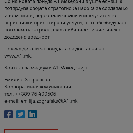
Со најновата понуда А1 Македонија уште еднаш ја
потврдува својата стратегиска насока за создавање
иновативни, персонализирани и исклучително
кориснички ориентирани услуги, што обезбедуваат
поголема контрола, флексибилност и вистинска
додадена вредност.
Повеќе детали за понудата се достапни на
www.А1.mk.
Контакт за медиуми А1 Македонија:
Емилија Зографска
Корпоративни комуникации
тел. ++389 75 400505
e-mail: emilija.zografska@A1.mk