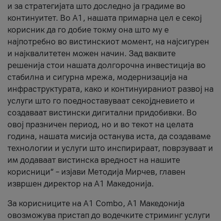
и за стратегијата што доследно ја градиме во
континуитет. Во А1, нашата примарна цел е секој
корисник да го добие токму она што му е
најпотребно во вистинскиот момент, на најсигурен
и најквалитетен можен начин. Зад ваквите
решенија стои нашата долгорочна инвестиција во
стабилна и сигурна мрежа, модернизација на
инфраструктурата, како и континуираниот развој на
услуги што го поедноставуваат секојдневието и
создаваат вистински дигитални придобивки. Во
овој празничен период, но и во текот на целата
година, нашата мисија останува иста, да создаваме
технологии и услуги што инспирираат, поврзуваат и
им додаваат вистинска вредност на нашите
корисници“ – изјави Методија Мирчев, главен
извршен директор на А1 Македонија.
За корисниците на A1 Combo, А1 Македонија
овозможува пристап до водечките стриминг услуги