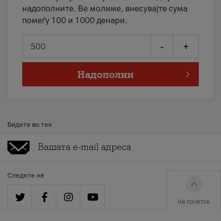
надополните. Ве молиме, внесувајте сума
помеѓу 100 и 1000 денари.
-
+
Надополни
Бидете во тек
Следете нè
На почеток