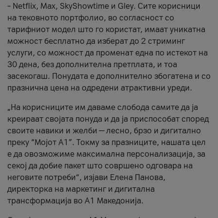
– Netflix, Max, SkyShowtime и Gley. Сите корисници
на тековното портфолио, во согласност со
тарифниот модел што го користат, имаат уникатна
можност бесплатно да изберат до 2 стриминг
услуги, со можност да променат една по истекот на
30 дена, без дополнителна претплата, и тоа
засекогаш. Понудата е дополнително збогатена и со
празнична цена на одредени атрактивни уреди.
„На корисниците им даваме слобода самите да ја
креираат својата понуда и да ја приспособат според
своите навики и желби — лесно, брзо и дигитално
преку “Мојот А1”. Токму за празниците, нашата цел
е да овозможиме максимална персонализација, за
секој да добие пакет што совршено одговара на
неговите потреби“, изјави Елена Панова,
директорка на маркетинг и дигитална
трансформација во А1 Македонија.