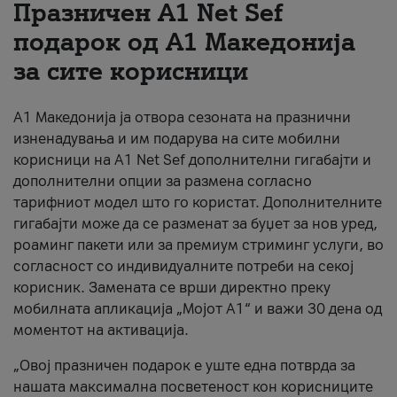
Празничен A1 Net Sеf
За нас
подарок од А1 Македонија
за сите корисници
#ПодобарОнлајн
А1 Македонија ја отвора сезоната на празнични
изненадувања и им подарува на сите мобилни
корисници на A1 Net Sef дополнителни гигабајти и
дополнителни опции за размена согласно
тарифниот модел што го користат. Дополнителните
гигабајти може да се разменат за буџет за нов уред,
роаминг пакети или за премиум стриминг услуги, во
согласност со индивидуалните потреби на секој
корисник. Замената се врши директно преку
мобилната апликација „Мојот А1“ и важи 30 дена од
моментот на активација.
„Овој празничен подарок е уште една потврда за
нашата максимална посветеност кон корисниците