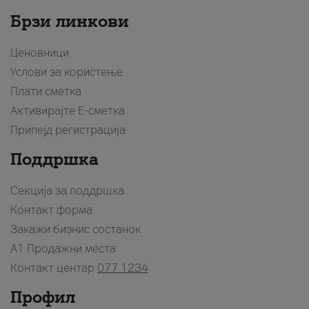
Брзи линкови
Ценовници
Услови за користење
Плати сметка
Активирајте Е-сметка
Припејд регистрација
Поддршка
Секција за поддршка
Контакт форма
Закажи бизнис состанок
A1 Продажни места
Контакт центар
077 1234
Профил