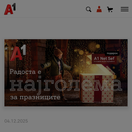
МК
EN
SQ
Приватни
Деловни
Поддршка
Надополни кредит
04.12.2025
Плати сметка