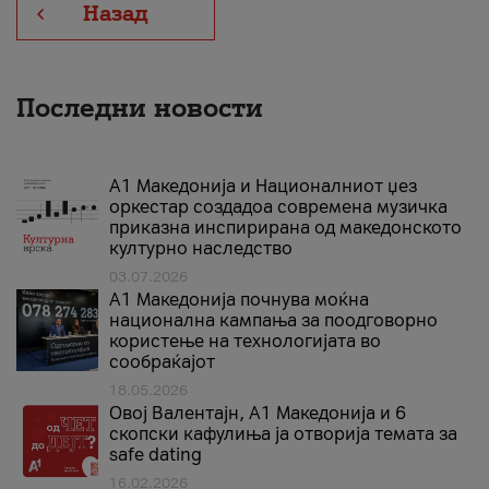
Назад
Последни новости
А1 Македонија и Националниот џез
оркестар создадоа современа музичка
приказна инспирирана од македонското
културно наследство
03.07.2026
A1 Македонија почнува моќна
национална кампања за поодговорно
користење на технологијата во
сообраќајот
18.05.2026
Овој Валентајн, A1 Македонија и 6
скопски кафулиња ја отворија темата за
safe dating
16.02.2026