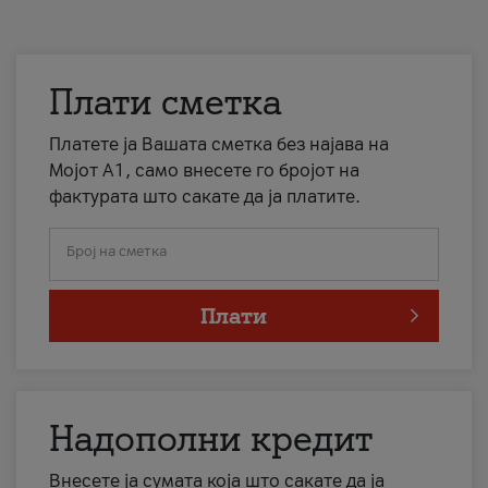
Плати сметка
Платете ја Вашата сметка без најава на
Мојот А1, само внесете го бројот на
фактурата што сакате да ја платите.
Број на сметка
Плати
Надополни кредит
Внесете ја сумата која што сакате да ја