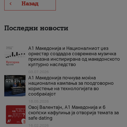
Назад
Последни новости
А1 Македонија и Националниот џез
оркестар создадоа современа музичка
приказна инспирирана од македонското
културно наследство
03.07.2026
A1 Македонија почнува моќна
национална кампања за поодговорно
користење на технологијата во
сообраќајот
18.05.2026
Овој Валентајн, A1 Македонија и 6
скопски кафулиња ја отворија темата за
safe dating
16.02.2026