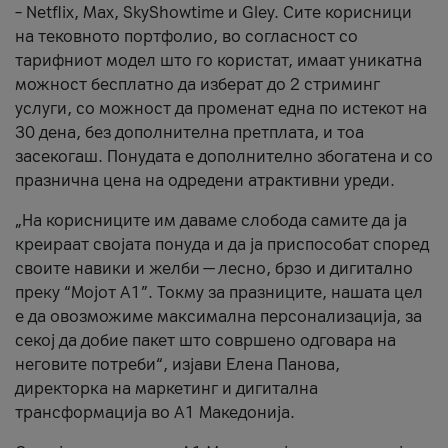
– Netflix, Max, SkyShowtime и Gley. Сите корисници
на тековното портфолио, во согласност со
тарифниот модел што го користат, имаат уникатна
можност бесплатно да изберат до 2 стриминг
услуги, со можност да променат една по истекот на
30 дена, без дополнителна претплата, и тоа
засекогаш. Понудата е дополнително збогатена и со
празнична цена на одредени атрактивни уреди.
„На корисниците им даваме слобода самите да ја
креираат својата понуда и да ја приспособат според
своите навики и желби — лесно, брзо и дигитално
преку “Мојот А1”. Токму за празниците, нашата цел
е да овозможиме максимална персонализација, за
секој да добие пакет што совршено одговара на
неговите потреби“, изјави Елена Панова,
директорка на маркетинг и дигитална
трансформација во А1 Македонија.