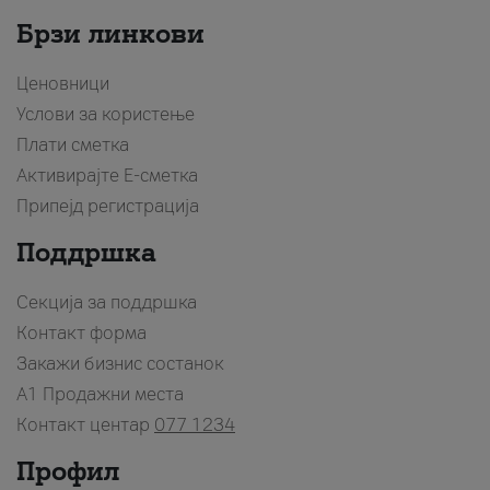
Брзи линкови
Ценовници
Услови за користење
Плати сметка
Активирајте Е-сметка
Припејд регистрација
Поддршка
Секција за поддршка
Контакт форма
Закажи бизнис состанок
A1 Продажни места
Контакт центар
077 1234
Профил