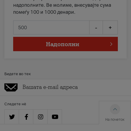
надополните. Ве молиме, внесувајте сума
помеѓу 100 и 1000 денари.
-
+
Надополни
Бидете во тек
Следете нè
На почеток