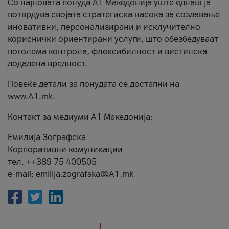
Со најновата понуда А1 Македонија уште еднаш ја
потврдува својата стратегиска насока за создавање
иновативни, персонализирани и исклучително
кориснички ориентирани услуги, што обезбедуваат
поголема контрола, флексибилност и вистинска
додадена вредност.
Повеќе детали за понудата се достапни на
www.А1.mk.
Контакт за медиуми А1 Македонија:
Емилија Зографска
Корпоративни комуникации
тел. ++389 75 400505
e-mail: emilija.zografska@A1.mk