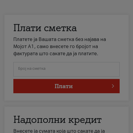
Плати сметка
Платете ја Вашата сметка без најава на
Мојот А1, само внесете го бројот на
фактурата што сакате да ја платите.
Број на сметка
Плати
Надополни кредит
Внесете ја сумата која што сакате да ја