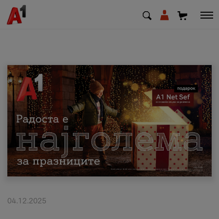
МК
EN
SQ
Приватни
Деловни
Поддршка
Надополни кредит
04.12.2025
Плати сметка