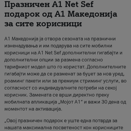
Празничен A1 Net Sеf
За нас
подарок од А1 Македонија
за сите корисници
#ПодобарОнлајн
А1 Македонија ја отвора сезоната на празнични
изненадувања и им подарува на сите мобилни
корисници на A1 Net Sef дополнителни гигабајти и
дополнителни опции за размена согласно
тарифниот модел што го користат. Дополнителните
гигабајти може да се разменат за буџет за нов уред,
роаминг пакети или за премиум стриминг услуги, во
согласност со индивидуалните потреби на секој
корисник. Замената се врши директно преку
мобилната апликација „Мојот А1“ и важи 30 дена од
моментот на активација.
„Овој празничен подарок е уште една потврда за
нашата максимална посветеност кон корисниците