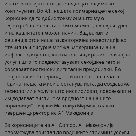
и за стратегијата што доследно ја градиме во
континуитет. Во А1, нашата примарна цел е секој
корисник да го добие токму она што му е
најпотребно во вистинскиот момент, на најсигурен
и најквалитетен можен начин. Зад ваквите
решенија стои нашата долгорочна инвестиција во
стабилна и сигурна мрежа, модернизација на
инфраструктурата, како и континуираниот развој на
услуги што го поедноставуваат секојдневието и
создаваат вистински дигитални придобивки. Во
овој празничен период, но и во текот на целата
година, нашата мисија останува иста, да создаваме
технологии и услуги што инспирираат, поврзуваат и
им додаваат вистинска вредност на нашите
корисници“ – изјави Методија Мирчев, главен
извршен директор на А1 Македонија.
За корисниците на A1 Combo, А1 Македонија
овозможува пристап до водечките стриминг услуги