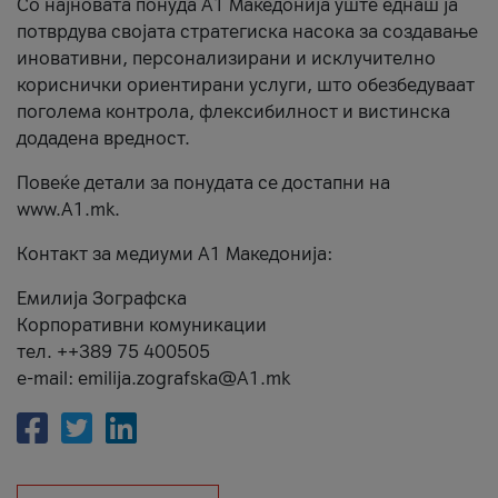
Со најновата понуда А1 Македонија уште еднаш ја
потврдува својата стратегиска насока за создавање
иновативни, персонализирани и исклучително
кориснички ориентирани услуги, што обезбедуваат
поголема контрола, флексибилност и вистинска
додадена вредност.
Повеќе детали за понудата се достапни на
www.А1.mk.
Контакт за медиуми А1 Македонија:
Емилија Зографска
Корпоративни комуникации
тел. ++389 75 400505
e-mail: emilija.zografska@A1.mk