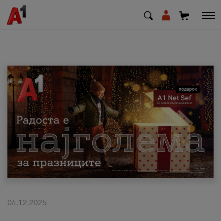
МК
EN
SQ
Приватни
Деловни
Поддршка
Надополни кредит
04.12.2025
Плати сметка