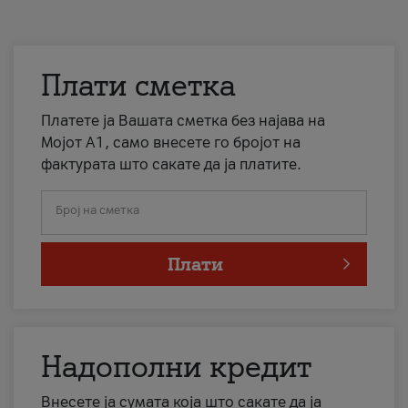
Плати сметка
Платете ја Вашата сметка без најава на
Мојот А1, само внесете го бројот на
фактурата што сакате да ја платите.
Број на сметка
Плати
Надополни кредит
Внесете ја сумата која што сакате да ја