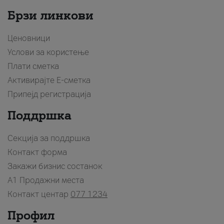
Брзи линкови
Ценовници
Услови за користење
Плати сметка
Активирајте Е-сметка
Припејд регистрација
Поддршка
Секција за поддршка
Контакт форма
Закажи бизнис состанок
A1 Продажни места
Контакт центар
077 1234
Профил