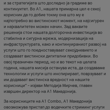
и за стратегијата што доследно ја градиме во
континуитет. Во А1, нашата примарна цел е секој
корисник да го добие токму она што му е
најпотребно во вистинскиот момент, на најсигурен
и најквалитетен можен начин. Зад ваквите
решенија стои нашата долгорочна инвестиција во
стабилна и сигурна мрежа, модернизација на
инфраструктурата, како и континуираниот развој на
услуги што го поедноставуваат секојдневието и
создаваат вистински дигитални придобивки. Во
овој празничен период, но и во текот на целата
година, нашата мисија останува иста, да создаваме
технологии и услуги што инспирираат, поврзуваат и
им додаваат вистинска вредност на нашите
корисници“ – изјави Методија Мирчев, главен
извршен директор на А1 Македонија.
За корисниците на A1 Combo, А1 Македонија
овозможува пристап до водечките стриминг услуги