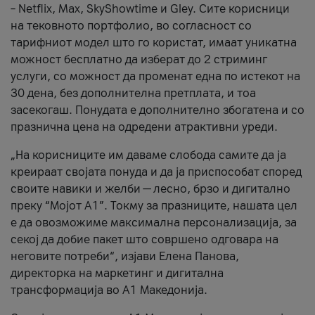
– Netflix, Max, SkyShowtime и Gley. Сите корисници
на тековното портфолио, во согласност со
тарифниот модел што го користат, имаат уникатна
можност бесплатно да изберат до 2 стриминг
услуги, со можност да променат една по истекот на
30 дена, без дополнителна претплата, и тоа
засекогаш. Понудата е дополнително збогатена и со
празнична цена на одредени атрактивни уреди.
„На корисниците им даваме слобода самите да ја
креираат својата понуда и да ја приспособат според
своите навики и желби — лесно, брзо и дигитално
преку “Мојот А1”. Токму за празниците, нашата цел
е да овозможиме максимална персонализација, за
секој да добие пакет што совршено одговара на
неговите потреби“, изјави Елена Панова,
директорка на маркетинг и дигитална
трансформација во А1 Македонија.