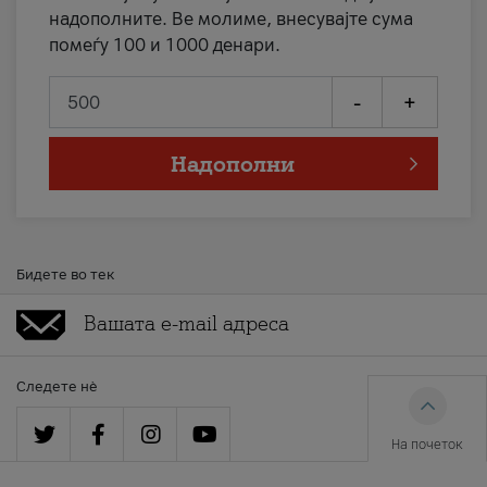
надополните. Ве молиме, внесувајте сума
помеѓу 100 и 1000 денари.
-
+
Надополни
Бидете во тек
Следете нè
На почеток