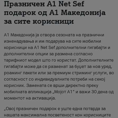
Празничен A1 Net Sеf
За нас
подарок од А1 Македонија
за сите корисници
#ПодобарОнлајн
А1 Македонија ја отвора сезоната на празнични
изненадувања и им подарува на сите мобилни
корисници на A1 Net Sef дополнителни гигабајти и
дополнителни опции за размена согласно
тарифниот модел што го користат. Дополнителните
гигабајти може да се разменат за буџет за нов уред,
роаминг пакети или за премиум стриминг услуги, во
согласност со индивидуалните потреби на секој
корисник. Замената се врши директно преку
мобилната апликација „Мојот А1“ и важи 30 дена од
моментот на активација.
„Овој празничен подарок е уште една потврда за
нашата максимална посветеност кон корисниците