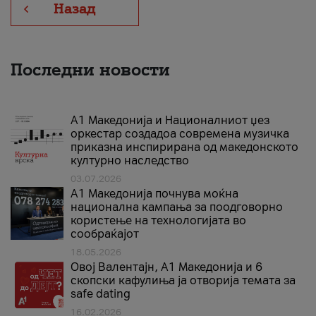
Назад
Последни новости
А1 Македонија и Националниот џез
оркестар создадоа современа музичка
приказна инспирирана од македонското
културно наследство
03.07.2026
A1 Македонија почнува моќна
национална кампања за поодговорно
користење на технологијата во
сообраќајот
18.05.2026
Овој Валентајн, A1 Македонија и 6
скопски кафулиња ја отворија темата за
safe dating
16.02.2026