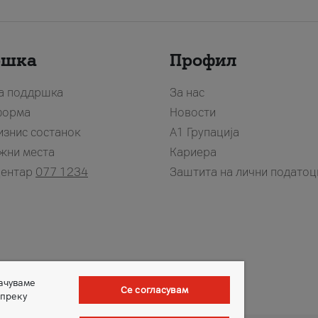
ршка
Профил
за поддршка
За нас
форма
Новости
изнис состанок
А1 Групација
жни места
Кариера
центар
077 1234
Заштита на лични податоц
зачуваме
Се согласувам
 преку