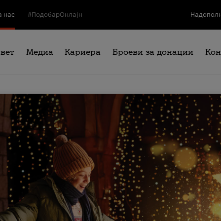
а нас
#ПодобарОнлајн
Надополн
свет
Медиа
Кариера
Броеви за донации
Кон