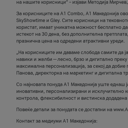
на нашите корисници“ – изјави Методија Мирчев
За корисниците на A1 Combo, А1 Македонија овоз
SkyShowtime и Gley. Сите корисници на тековно
користат, имаат уникатна можност бесплатно да 
истекот на 30 дена, без дополнителна претплата
празнична цена на одредени атрактивни уреди.
„На корисниците им даваме слобода самите да ја
навики и желби — лесно, брзо и дигитално преку
максимална персонализација, за секој да добие 
Панова, директорка на маркетинг и дигитална т
Со најновата понуда А1 Македонија уште еднаш ј
иновативни, персонализирани и исклучително к
контрола, флексибилност и вистинска додадена
Повеќе детали за понудата се достапни на www.А
Контакт за медиуми А1 Македонија: