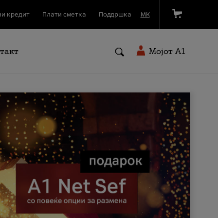
и кредит
Плати сметка
Поддршка
МК
такт
Мојот A1