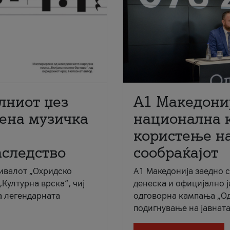
лниот џез
A1 Македони
мена музичка
национална 
користење на
аследство
сообраќајот
ивалот „Охридско
A1 Македонија заедно 
„Културна врска“, чиј
денеска и официјално 
а легендарната
одговорна кампања „Од
подигнување на јавната 