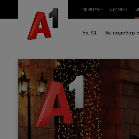
Приватни
Деловни
З
За А1
За подобар 