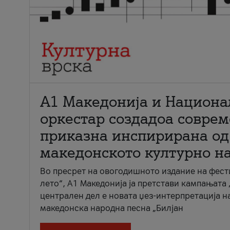
А1 Македонија и Национа
оркестар создадоа совре
приказна инспирирана од
македонското културно н
Во пресрет на овогодишното издание на фест
лето“, А1 Македонија ја претстави кампањата 
централен дел е новата џез-интерпретација н
македонска народна песна „Билјан