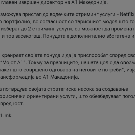
, главен извршен директор на А1 Македонија.
можува пристап до водечките стриминг услуги – Netflix
то портфолио, во согласност со тарифниот модел што го
изберат до 2 стриминг услуги, со можност да променат
, и тоа засекогаш. Понудата е дополнително збогатена и
 креираат својата понуда и да ја приспособат според св
 “Мојот А1”. Токму за празниците, нашата цел е да ово
пакет што совршено одговара на неговите потреби“, изј
рансформација во А1 Македонија.
а потврдува својата стратегиска насока за создавање
ориснички ориентирани услуги, што обезбедуваат пого
 вредност.
1.mk.