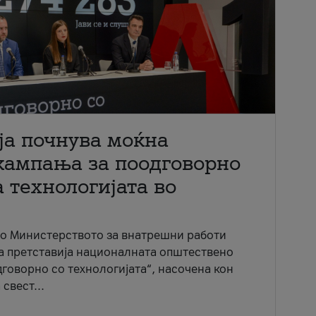
ја почнува моќна
кампања за поодговорно
 технологијата во
со Министерството за внатрешни работи
ја претставија националната општествено
говорно со технологијата“, насочена кон
свест...