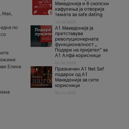
Македонија и 6 скопски
кафулиња ја отворија
, Max,
темата за safe dating
16.02.2026
 една по
А1 Македонија ја
претставува
 со
револуционерната
функционалност „
Подари на пријател“ за
оите
А1 Алфа корисници
зможиме
02.02.2026
ави Елена
Празничен A1 Net Sеf
подарок од А1
Македонија за сите
корисници
лема
04.12.2025