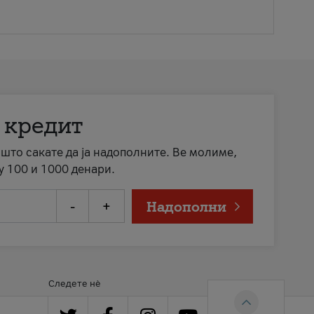
 кредит
а што сакате да ја надополните. Ве молиме,
у 100 и 1000 денари.
-
+
Надополни
Следете нè