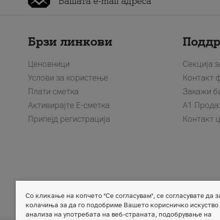
Брзи линкови
Подд
Ценовници
Секција 
Услови за користење
Контакт 
Плати сметка
Закажи б
Активирајте Е-сметка
A1 Прода
Припејд регистрација
Контакт 
Со кликање на копчето "Се согласувам", се согласувате да 
Member of
колачиња за да го подобриме Вашето корисничко искуство
анализа на употребата на веб-страната, подобрување на