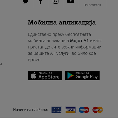
На почеток
Мобилна апликација
Единствено преку бесплатната
мобилна апликација
Мојот A1
имате
пристап до сите важни информации
за Вашите A1 услуги, во било кое
време.
и
Начини на плаќање