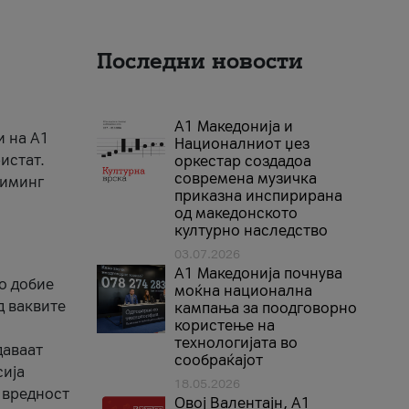
Последни новости
А1 Македонија и
и на A1
Националниот џез
истат.
оркестар создадоа
современа музичка
риминг
приказна инспирирана
од македонското
културно наследство
03.07.2026
A1 Македонија почнува
го добие
моќна национална
д ваквите
кампања за поодговорно
користење на
технологијата во
даваат
сообраќајот
сија
18.05.2026
 вредност
Овој Валентајн, A1