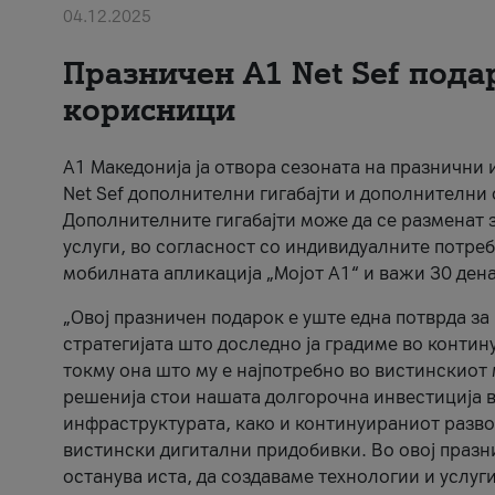
04.12.2025
Празничен A1 Net Sеf пода
корисници
А1 Македонија ја отвора сезоната на празнични
Net Sef дополнителни гигабајти и дополнителни
Дополнителните гигабајти може да се разменат з
услуги, во согласност со индивидуалните потреб
мобилната апликација „Мојот А1“ и важи 30 дена
„Овој празничен подарок е уште една потврда з
стратегијата што доследно ја градиме во контину
токму она што му е најпотребно во вистинскиот 
решенија стои нашата долгорочна инвестиција в
инфраструктурата, како и континуираниот развој
вистински дигитални придобивки. Во овој празни
останува иста, да создаваме технологии и услуг