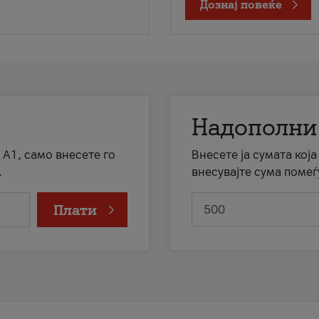
Дознај повеќе
Надополни
 А1, само внесете го
Внесете ја сумата кој
.
внесувајте сума помеѓ
Плати