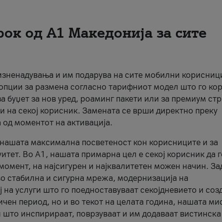
рок од А1 Македонија за сите
 изненадувања и им подарува на сите мобилни корисниц
 опции за размена согласно тарифниот модел што го кор
а буџет за нов уред, роаминг пакети или за премиум ст
и на секој корисник. Замената се врши директно преку
 од моментот на активација.
а нашата максимална посветеност кон корисниците и за
итет. Во А1, нашата примарна цел е секој корисник да 
момент, на најсигурен и најквалитетен можен начин. За
о стабилна и сигурна мрежа, модернизација на
 на услуги што го поедноставуваат секојдневието и соз
чен период, но и во текот на целата година, нашата ми
и што инспирираат, поврзуваат и им додаваат вистинска