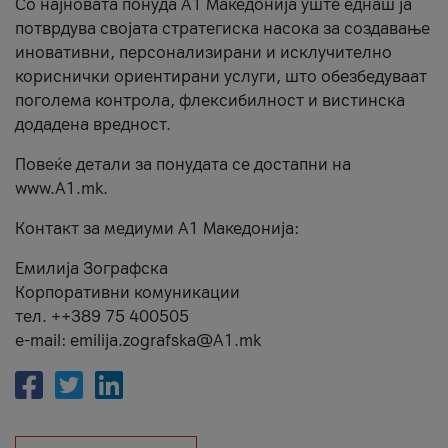
Со најновата понуда А1 Македонија уште еднаш ја
потврдува својата стратегиска насока за создавање
иновативни, персонализирани и исклучително
кориснички ориентирани услуги, што обезбедуваат
поголема контрола, флексибилност и вистинска
додадена вредност.
Повеќе детали за понудата се достапни на
www.А1.mk.
Контакт за медиуми А1 Македонија:
Емилија Зографска
Корпоративни комуникации
тел. ++389 75 400505
e-mail: emilija.zografska@A1.mk