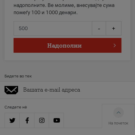
надополните. Ве молиме, внесувајте сума
помеѓу 100 и 1000 денари.
-
+
Надополни
Бидете во тек
Следете нè
На почеток