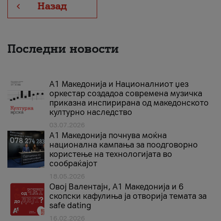
Назад
Последни новости
А1 Македонија и Националниот џез
оркестар создадоа современа музичка
приказна инспирирана од македонското
културно наследство
03.07.2026
A1 Македонија почнува моќна
национална кампања за поодговорно
користење на технологијата во
сообраќајот
18.05.2026
Овој Валентајн, A1 Македонија и 6
скопски кафулиња ја отворија темата за
safe dating
16.02.2026