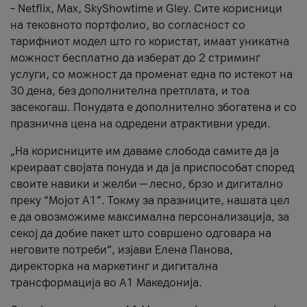
– Netflix, Max, SkyShowtime и Gley. Сите корисници
на тековното портфолио, во согласност со
тарифниот модел што го користат, имаат уникатна
можност бесплатно да изберат до 2 стриминг
услуги, со можност да променат една по истекот на
30 дена, без дополнителна претплата, и тоа
засекогаш. Понудата е дополнително збогатена и со
празнична цена на одредени атрактивни уреди.
„На корисниците им даваме слобода самите да ја
креираат својата понуда и да ја приспособат според
своите навики и желби — лесно, брзо и дигитално
преку “Мојот А1”. Токму за празниците, нашата цел
е да овозможиме максимална персонализација, за
секој да добие пакет што совршено одговара на
неговите потреби“, изјави Елена Панова,
директорка на маркетинг и дигитална
трансформација во А1 Македонија.