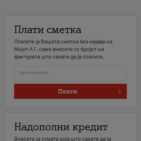
Плати сметка
Платете ја Вашата сметка без најава на
Мојот А1, само внесете го бројот на
фактурата што сакате да ја платите.
Број на сметка
Плати
Надополни кредит
Внесете ја сумата која што сакате да ја