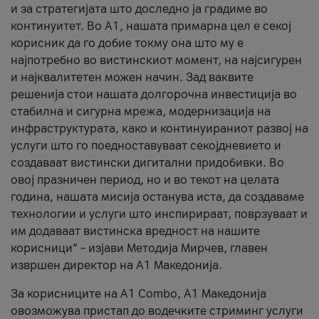
и за стратегијата што доследно ја градиме во
континуитет. Во А1, нашата примарна цел е секој
корисник да го добие токму она што му е
најпотребно во вистинскиот момент, на најсигурен
и најквалитетен можен начин. Зад ваквите
решенија стои нашата долгорочна инвестиција во
стабилна и сигурна мрежа, модернизација на
инфраструктурата, како и континуираниот развој на
услуги што го поедноставуваат секојдневието и
создаваат вистински дигитални придобивки. Во
овој празничен период, но и во текот на целата
година, нашата мисија останува иста, да создаваме
технологии и услуги што инспирираат, поврзуваат и
им додаваат вистинска вредност на нашите
корисници“ – изјави Методија Мирчев, главен
извршен директор на А1 Македонија.
За корисниците на A1 Combo, А1 Македонија
овозможува пристап до водечките стриминг услуги