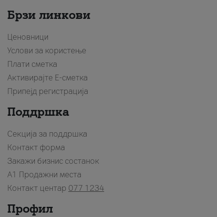
Брзи линкови
Ценовници
Услови за користење
Плати сметка
Активирајте Е-сметка
Припејд регистрација
Поддршка
Секција за поддршка
Контакт форма
Закажи бизнис состанок
A1 Продажни места
Контакт центар
077 1234
Профил