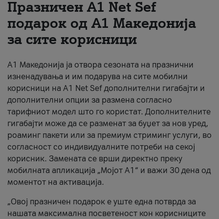
Празничен A1 Net Sеf
За нас
подарок од А1 Македонија
за сите корисници
#ПодобарОнлајн
А1 Македонија ја отвора сезоната на празнични
изненадувања и им подарува на сите мобилни
корисници на A1 Net Sef дополнителни гигабајти и
дополнителни опции за размена согласно
тарифниот модел што го користат. Дополнителните
гигабајти може да се разменат за буџет за нов уред,
роаминг пакети или за премиум стриминг услуги, во
согласност со индивидуалните потреби на секој
корисник. Замената се врши директно преку
мобилната апликација „Мојот А1“ и важи 30 дена од
моментот на активација.
„Овој празничен подарок е уште една потврда за
нашата максимална посветеност кон корисниците