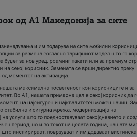
рок од А1 Македонија за сите
 изненадувања и им подарува на сите мобилни корисниц
 опции за размена согласно тарифниот модел што го кор
а буџет за нов уред, роаминг пакети или за премиум ст
и на секој корисник. Замената се врши директно преку
 од моментот на активација.
а нашата максимална посветеност кон корисниците и за
итет. Во А1, нашата примарна цел е секој корисник да 
момент, на најсигурен и најквалитетен можен начин. За
о стабилна и сигурна мрежа, модернизација на
 на услуги што го поедноставуваат секојдневието и соз
чен период, но и во текот на целата година, нашата ми
и што инспирираат, поврзуваат и им додаваат вистинска