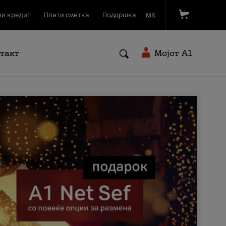
и кредит
Плати сметка
Поддршка
МК
такт
Мојот A1