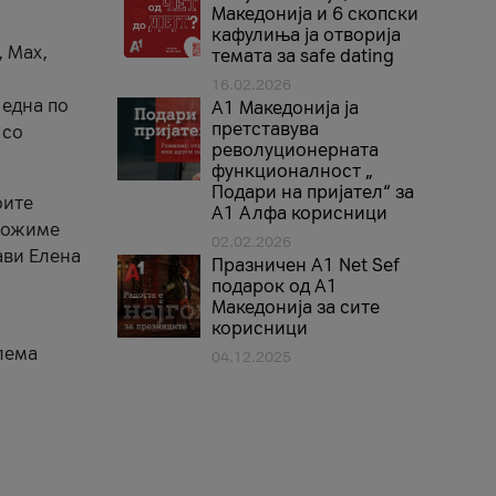
Македонија и 6 скопски
кафулиња ја отворија
, Max,
темата за safe dating
16.02.2026
 една по
А1 Македонија ја
претставува
 со
револуционерната
функционалност „
Подари на пријател“ за
оите
А1 Алфа корисници
зможиме
02.02.2026
ави Елена
Празничен A1 Net Sеf
подарок од А1
Македонија за сите
корисници
лема
04.12.2025