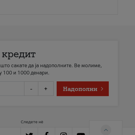
 кредит
а што сакате да ја надополните. Ве молиме,
у 100 и 1000 денари.
-
+
Надополни
Следете нè