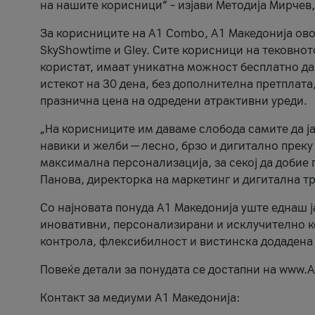
на нашите корисници“ – изјави Методија Мирчев
За корисниците на A1 Combo, А1 Македонија овоз
SkyShowtime и Gley. Сите корисници на тековно
користат, имаат уникатна можност бесплатно да 
истекот на 30 дена, без дополнителна претплата
празнична цена на одредени атрактивни уреди.
„На корисниците им даваме слобода самите да ја
навики и желби — лесно, брзо и дигитално преку
максимална персонализација, за секој да добие 
Панова, директорка на маркетинг и дигитална т
Со најновата понуда А1 Македонија уште еднаш ј
иновативни, персонализирани и исклучително к
контрола, флексибилност и вистинска додадена
Повеќе детали за понудата се достапни на www.А
Контакт за медиуми А1 Македонија: