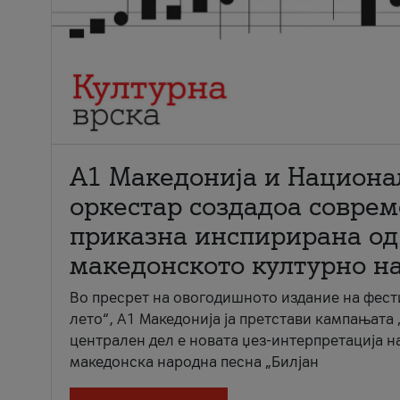
А1 Македонија и Национа
оркестар создадоа совре
приказна инспирирана од
македонското културно н
Во пресрет на овогодишното издание на фест
лето“, А1 Македонија ја претстави кампањата 
централен дел е новата џез-интерпретација н
македонска народна песна „Билјан