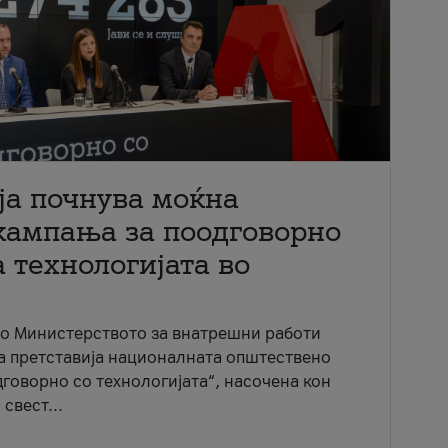
ја почнува моќна
кампања за поодговорно
 технологијата во
со Министерството за внатрешни работи
ја претставија националната општествено
говорно со технологијата“, насочена кон
свест...