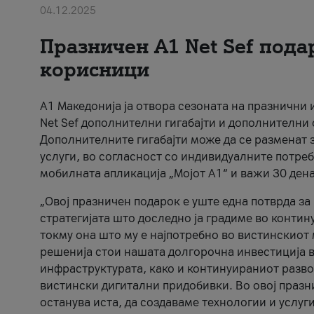
04.12.2025
Празничен A1 Net Sеf пода
корисници
А1 Македонија ја отвора сезоната на празнични
Net Sef дополнителни гигабајти и дополнителни
Дополнителните гигабајти може да се разменат з
услуги, во согласност со индивидуалните потреб
мобилната апликација „Мојот А1“ и важи 30 дена
„Овој празничен подарок е уште една потврда з
стратегијата што доследно ја градиме во контину
токму она што му е најпотребно во вистинскиот 
решенија стои нашата долгорочна инвестиција в
инфраструктурата, како и континуираниот развој
вистински дигитални придобивки. Во овој празни
останува иста, да создаваме технологии и услуг