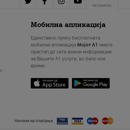
На почеток
Мобилна апликација
Единствено преку бесплатната
мобилна апликација
Мојот A1
имате
пристап до сите важни информации
за Вашите A1 услуги, во било кое
време.
и
Начини на плаќање