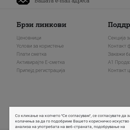
Брзи линкови
Подд
Ценовници
Секција 
Услови за користење
Контакт 
Плати сметка
Закажи б
Активирајте Е-сметка
A1 Прода
Припејд регистрација
Контакт 
Со кликање на копчето "Се согласувам", се согласувате да 
Member of
колачиња за да го подобриме Вашето корисничко искуство
анализа на употребата на веб-страната, подобрување на