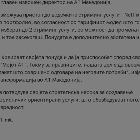
, главен извршен директор на А1 Македонија.
можува пристап до водечките стриминг услуги – Netflix
то портфолио, во согласност со тарифниот модел што го
изберат до 2 стриминг услуги, со можност да променат
, и тоа засекогаш. Понудата е дополнително збогатена и
 креираат својата понуда и да ја приспособат според св
 “Мојот А1”. Токму за празниците, нашата цел е да ово
пакет што совршено одговара на неговите потреби“, изј
рансформација во А1 Македонија.
а потврдува својата стратегиска насока за создавање
ориснички ориентирани услуги, што обезбедуваат пого
 вредност.
1.mk.