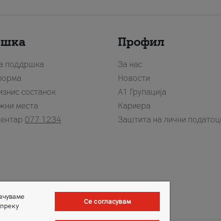
ршка
Профил
за поддршка
За нас
форма
Новости
изнис состанок
А1 Групација
жни места
Кариера
центар
077 1234
Заштита на лични податоц
зачуваме
Се согласувам
 преку