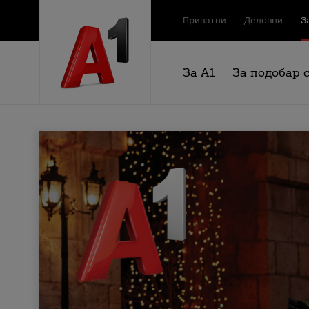
Приватни
Деловни
З
За А1
За подобар 