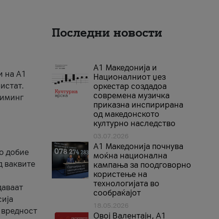
Последни новости
А1 Македонија и
и на A1
Националниот џез
истат.
оркестар создадоа
современа музичка
риминг
приказна инспирирана
од македонското
културно наследство
03.07.2026
A1 Македонија почнува
го добие
моќна национална
д ваквите
кампања за поодговорно
користење на
технологијата во
даваат
сообраќајот
сија
18.05.2026
 вредност
Овој Валентајн, A1