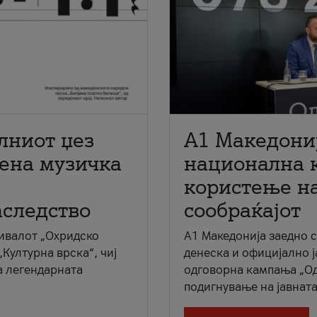
лниот џез
A1 Македони
мена музичка
национална 
користење на
аследство
сообраќајот
ивалот „Охридско
A1 Македонија заедно 
„Културна врска“, чиј
денеска и официјално 
а легендарната
одговорна кампања „Од
подигнување на јавната 