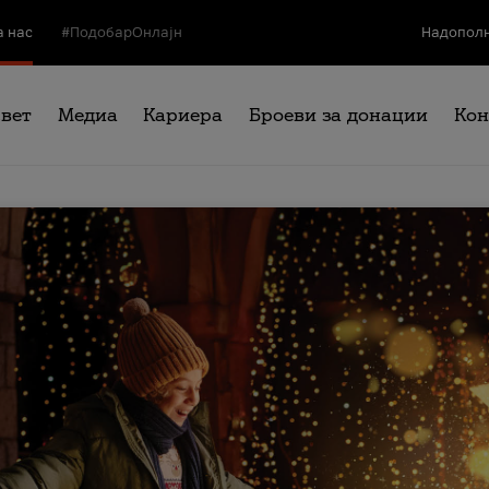
а нас
#ПодобарОнлајн
Надополн
свет
Медиа
Кариера
Броеви за донации
Кон