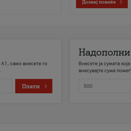
Дознај повеќе
Надополни
 А1, само внесете го
Внесете ја сумата кој
.
внесувајте сума помеѓ
Плати